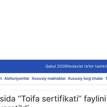
Qabul 2026
Nodavlat ta’lim tashkil
ri
Abituriyentlar
Xususiy maktablar
Xususiy bog‘chalar
a ‘‘Toifa sertifikati’’ faylini