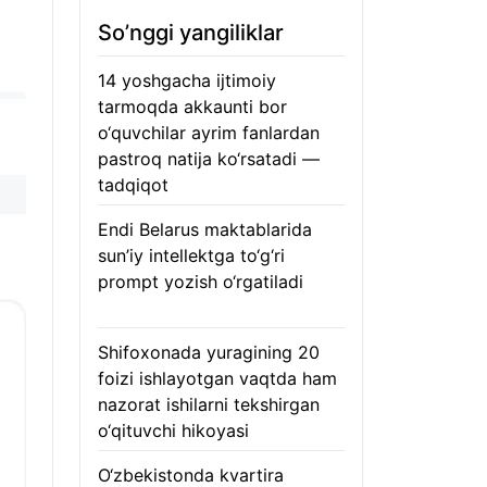
So’nggi yangiliklar
14 yoshgacha ijtimoiy
tarmoqda akkaunti bor
o‘quvchilar ayrim fanlardan
pastroq natija ko‘rsatadi —
tadqiqot
06.08.2026
Endi Belarus maktablarida
sun’iy intellektga to‘g‘ri
prompt yozish o‘rgatiladi
06.08.2026
Shifoxonada yuragining 20
foizi ishlayotgan vaqtda ham
nazorat ishilarni tekshirgan
o‘qituvchi hikoyasi
06.08.2026
O‘zbekistonda kvartira