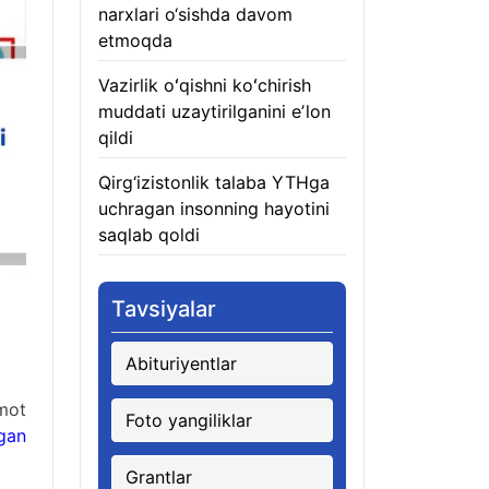
narxlari o‘sishda davom
etmoqda
06.08.2026
Vazirlik oʻqishni koʻchirish
muddati uzaytirilganini eʼlon
qildi
06.08.2026
Qirg‘izistonlik talaba YTHga
uchragan insonning hayotini
saqlab qoldi
06.08.2026
Tavsiyalar
Abituriyentlar
mot
Foto yangiliklar
gan
Grantlar