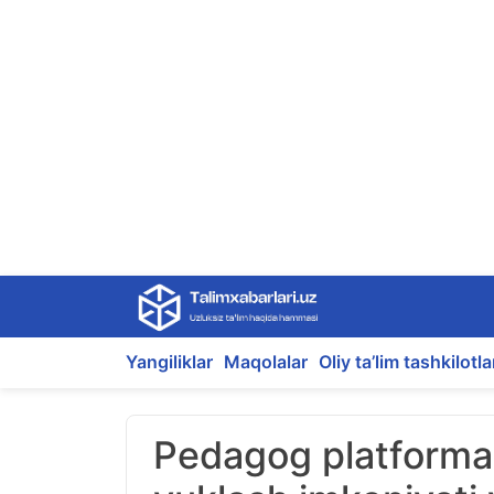
Skip
to
content
Yangiliklar
Maqolalar
Oliy ta’lim tashkilotla
Pedagog platformasid