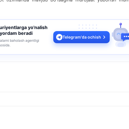
turiyentlarga yo'nalish
 yordam beradi
Telegram'da ochish
alarni baholash agentligi
sosida.