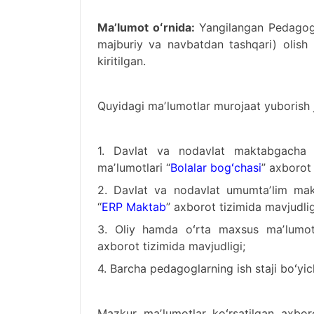
Maʼlumot oʻrnida:
Yangilangan Pedagog p
majburiy va navbatdan tashqari) olish 
kiritilgan.
Quyidagi maʼlumotlar murojaat yuborish j
1. Davlat va nodavlat maktabgacha t
maʼlumotlari “
Bolalar bogʻchasi
” axborot 
2. Davlat va nodavlat umumtaʼlim makt
“
ERP Maktab
” axborot tizimida mavjudlig
3. Oliy hamda oʻrta maxsus maʼlumot
axborot tizimida mavjudligi;
4. Barcha pedagoglarning ish staji boʻyi
Mazkur maʼlumotlar koʻrsatilgan axbor