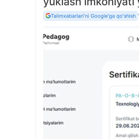
yuklash imkoniyati y
Talimxabarlari'ni Google'ga qo'shish