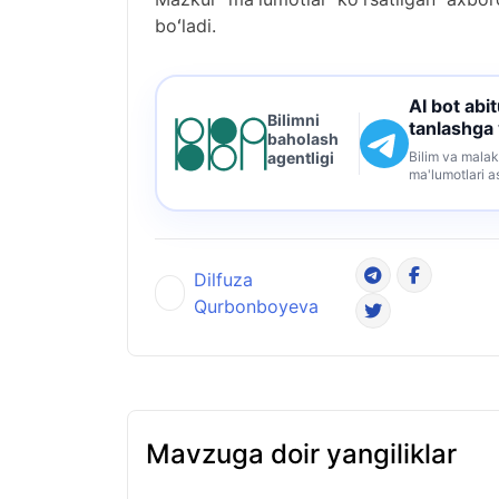
boʻladi.
AI bot abi
Bilimni
tanlashga
baholash
Bilim va malak
agentligi
ma'lumotlari a
Dilfuza
Qurbonboyeva
Mavzuga doir yangiliklar