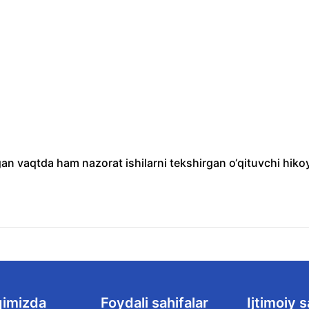
an vaqtda ham nazorat ishilarni tekshirgan o‘qituvchi hiko
qimizda
Foydali sahifalar
Ijtimoiy s