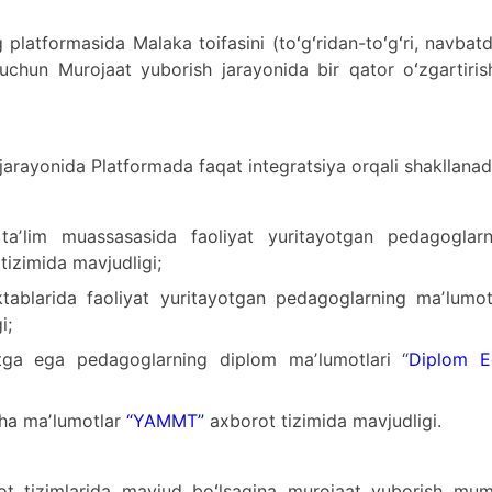
latformasida Malaka toifasini (toʻgʻridan-toʻgʻri, navbat
uchun Murojaat yuborish jarayonida bir qator oʻzgartiris
arayonida Platformada faqat integratsiya orqali shakllanad
aʼlim muassasasida faoliyat yuritayotgan pedagoglarn
tizimida mavjudligi;
ablarida faoliyat yuritayotgan pedagoglarning maʼlumotl
i;
ga ega pedagoglarning diplom maʼlumotlari “
Diplom E
cha maʼlumotlar
“
YAMMT
”
axborot tizimida mavjudligi.
ot tizimlarida mavjud boʻlsagina murojaat yuborish mum