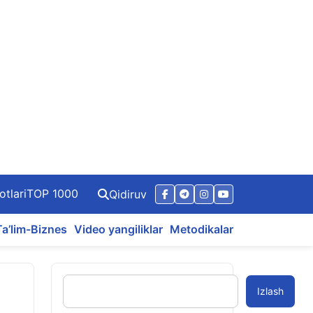
otlari
TOP 1000
Qidiruv
Ta’lim-Biznes
Video yangiliklar
Metodikalar
Izlash