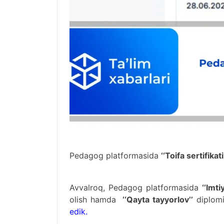
Pedagog platformasida
‘‘Toifa sertifikat
Avvalroq, Pedagog platformasida
‘‘Imti
olish hamda
‘‘Qayta tayyorlov’’
diplomi 
edik
.