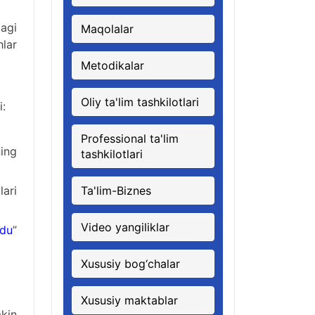
dagi
Maqolalar
hlar
Metodikalar
Oliy ta'lim tashkilotlari
i:
Professional ta'lim
ing
tashkilotlari
ari
Ta'lim-Biznes
Video yangiliklar
du
”
Xususiy bog‘chalar
Xususiy maktablar
kin