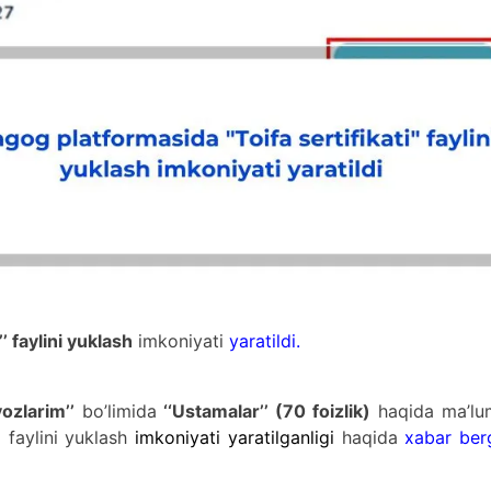
i’’ faylini yuklash
imkoniyati
yaratildi
.
yozlarim’’
bo’limida
‘‘Ustamalar’’ (70 foizlik)
haqida ma’lu
faylini yuklash
imkoniyati yaratilganligi
haqida
xabar ber