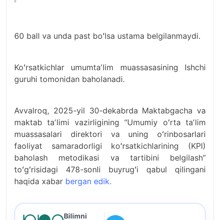
60 ball va unda past boʻlsa ustama belgilanmaydi.
Koʻrsatkichlar umumtaʼlim muassasasining Ishchi
guruhi tomonidan baholanadi.
Avvalroq, 2025-yil 30-dekabrda Maktabgacha va
maktab taʼlimi vazirligining “Umumiy oʻrta taʼlim
muassasalari direktori va uning oʻrinbosarlari
faoliyat samaradorligi koʻrsatkichlarining (KPI)
baholash metodikasi va tartibini belgilash”
toʻgʻrisidagi 478-sonli buyrugʻi qabul qilingani
haqida xabar
bergan edik.
Bilimni