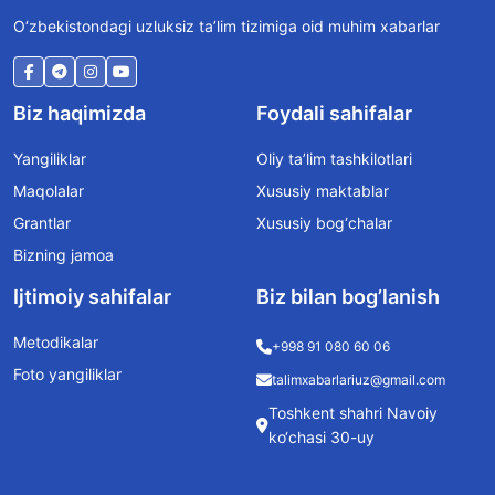
O‘zbekistondagi uzluksiz ta’lim tizimiga oid muhim xabarlar
Biz haqimizda
Foydali sahifalar
Yangiliklar
Oliy ta’lim tashkilotlari
Maqolalar
Xususiy maktablar
Grantlar
Xususiy bog‘chalar
Bizning jamoa
Ijtimoiy sahifalar
Biz bilan bog’lanish
Metodikalar
+998 91 080 60 06
Foto yangiliklar
talimxabarlariuz@gmail.com
Toshkent shahri Navoiy
ko‘chasi 30-uy