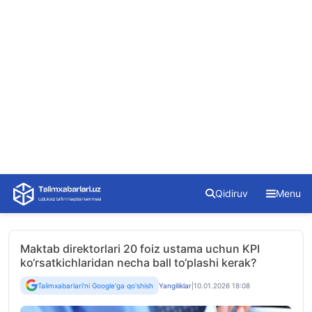
Skip
Qidiruv
Menu
to
content
Maktab direktorlari 20 foiz ustama uchun KPI
ko‘rsatkichlaridan necha ball to‘plashi kerak?
Talimxabarlari'ni Google'ga qo'shish
Yangiliklar
|
10.01.2026 18:08