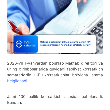
2026-yil 1-yanvardan boshlab Maktab direktori va
uning oʻrinbosarlariga quyidagi faoliyat koʻrsatkich
samaradorligi (KPI) koʻrsatkichlari boʻyicha ustama
belgilanadi.
Jami 100 ballik koʻrsatkich asosida baholanadi.
Bundan: