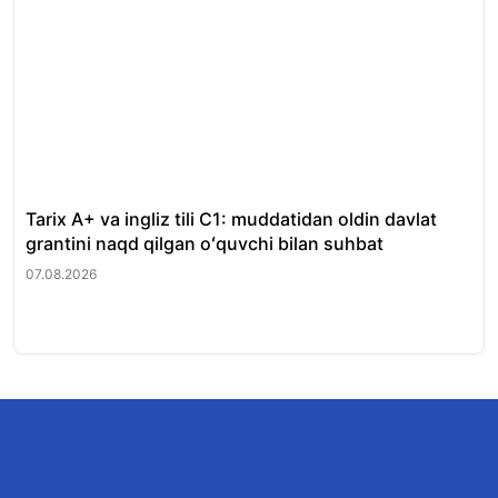
Tarix A+ va ingliz tili C1: muddatidan oldin davlat
Xor
grantini naqd qilgan oʻquvchi bilan suhbat
nat
07.08.2026
07.