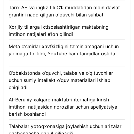
Tarix A+ va ingliz tili C1: muddatidan oldin davlat
grantini naqd qilgan oʻquvchi bilan suhbat
07.08.2026
Xorijiy tillarga ixtisoslashtirilgan maktabning
imtihon natijalari e’lon qilindi
07.08.2026
Meta o‘smirlar xavfsizligini ta’minlamagani uchun
jarimaga tortildi, YouTube ham tanqidlar ostida
07.08.2026
O‘zbekistonda o‘quvchi, talaba va o‘qituvchilar
uchun sun’iy intellekt o‘quv materiallari ishlab
chiqiladi
07.08.2026
Al-Beruniy xalqaro maktab-internatiga kirish
imtihoni natijasidan norozilar uchun apellyatsiya
berish boshlandi
07.08.2026
Talabalar yotoqxonasiga joylashish uchun arizalar
qachongacha qabul qilinadi?
07.08.2026