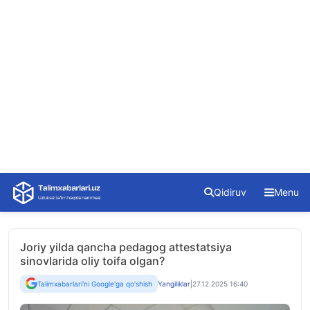
Skip
Qidiruv
Menu
to
content
Joriy yilda qancha pedagog attestatsiya
sinovlarida oliy toifa olgan?
Talimxabarlari'ni Google'ga qo'shish
Yangiliklar
|
27.12.2025 16:40