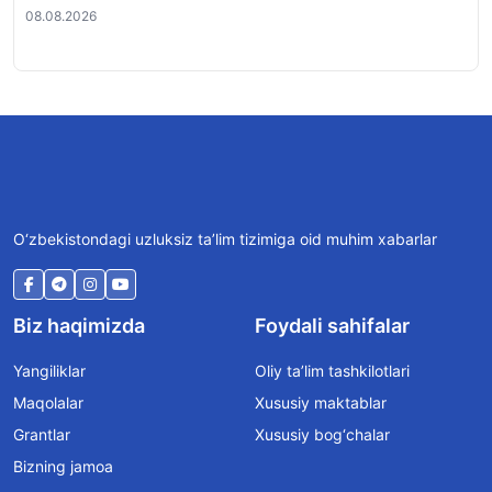
08.08.2026
08.
O‘zbekistondagi uzluksiz ta’lim tizimiga oid muhim xabarlar
Biz haqimizda
Foydali sahifalar
Yangiliklar
Oliy ta’lim tashkilotlari
Maqolalar
Xususiy maktablar
Grantlar
Xususiy bog‘chalar
Bizning jamoa