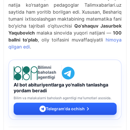
natija ko‘rsatgan pedagoglar Talimxabarlari.uz
saytida ham yoritib borilgan edi. Xususan, Beshariq
tumani ixtisoslashgan maktabining matematika fani
bo‘yicha tajribali o‘qituvchisi
Qo‘shaquv Jasurbek
Yaqubovich
malaka sinovida yuqori natijani —
100
ballni to‘plab
, oliy toifasini muvaffaqiyatli
himoya
qilgan edi
.
Bilimni
baholash
agentligi
AI bot abituriyentlarga yo'nalish tanlashga
yordam beradi
Bilim va malakalarni baholash agentligi ma'lumotlari asosida.
Telegram'da ochish