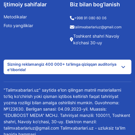
Ijtimoiy sahifalar
Biz bilan bog’lanish
Metodikalar
+998 91 080 60 06
Foto yangiliklar
talimxabarlariuz@gmail.com
Toshkent shahri Navoiy
ko‘chasi 30-uy
Sizning reklamangiz 400 000+ ta'limga qiziqqan auditoriya
e'tiborida!
"Talimxabarlari.uz" saytida e'lon qilingan matnli materiallarni
to'liq ko'chirish yoki qisman iqtibos keltirish faqat tahririyat
yozma roziligi bilan amalga oshirilishi mumkin. Guvohnoma:
№123630. Berilgan sanasi: 04.09.2023-yil. Muassis:
"EDUBOOST MEDIA" MCHJ. Tahririyat manzili: 100011, Toshkent
shahri, Navoiy ko'chasi, 30-uy. Elektron manzil:
talimxabarlariuz@gmail.com Talimxabarlari.uz - uzluksiz ta'lim
haqida hammasi.