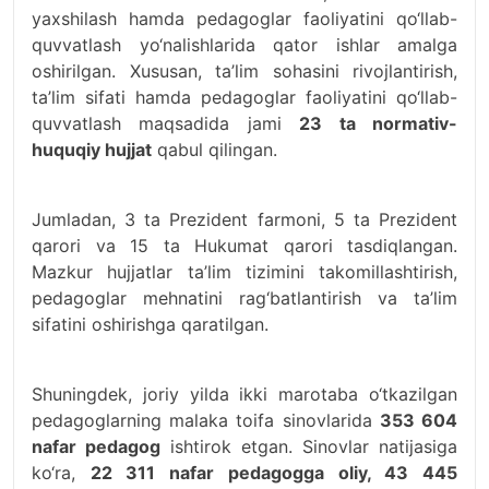
yaxshilash hamda pedagoglar faoliyatini qo‘llab-
quvvatlash yo‘nalishlarida qator ishlar amalga
oshirilgan. Xususan, ta’lim sohasini rivojlantirish,
ta’lim sifati hamda pedagoglar faoliyatini qo‘llab-
quvvatlash maqsadida jami
23 ta normativ-
huquqiy hujjat
qabul qilingan.
Jumladan, 3 ta Prezident farmoni, 5 ta Prezident
qarori va 15 ta Hukumat qarori tasdiqlangan.
Mazkur hujjatlar ta’lim tizimini takomillashtirish,
pedagoglar mehnatini rag‘batlantirish va ta’lim
sifatini oshirishga qaratilgan.
Shuningdek, joriy yilda ikki marotaba o‘tkazilgan
pedagoglarning malaka toifa sinovlarida
353 604
nafar pedagog
ishtirok etgan. Sinovlar natijasiga
ko‘ra,
22 311 nafar pedagogga oliy, 43 445