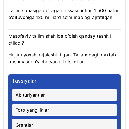
Ta’lim sohasiga qo‘shgan hissasi uchun 1 500 nafar
o‘qituvchiga 120 milliard so‘m mablag‘ ajratilgan
08.08.2026
Masofaviy taʼlim shaklida oʻqish qanday tashkil
etiladi?
08.08.2026
Hujum yaxshi rejalashtirilgan: Tailanddagi maktab
otishmasi bo‘yicha yangi tafsilotlar
08.08.2026
Tavsiyalar
Abituriyentlar
Foto yangiliklar
Grantlar