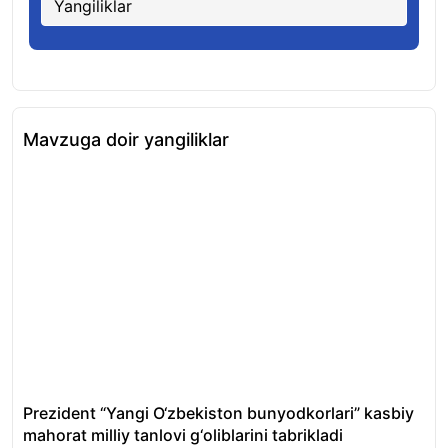
Yangiliklar
Mavzuga doir yangiliklar
Prezident “Yangi O‘zbekiston bunyodkorlari” kasbiy
Tos
mahorat milliy tanlovi g‘oliblarini tabrikladi
fir