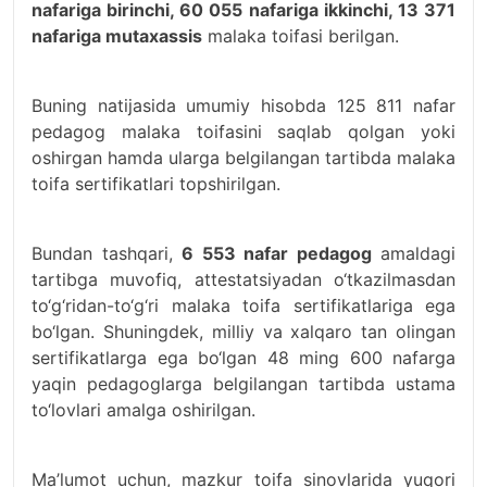
nafariga birinchi, 60 055 nafariga ikkinchi, 13 371
nafariga mutaxassis
malaka toifasi berilgan.
Buning natijasida umumiy hisobda 125 811 nafar
pedagog malaka toifasini saqlab qolgan yoki
oshirgan hamda ularga belgilangan tartibda malaka
toifa sertifikatlari topshirilgan.
Bundan tashqari,
6 553 nafar pedagog
amaldagi
tartibga muvofiq, attestatsiyadan o‘tkazilmasdan
to‘g‘ridan-to‘g‘ri malaka toifa sertifikatlariga ega
bo‘lgan. Shuningdek, milliy va xalqaro tan olingan
sertifikatlarga ega bo‘lgan 48 ming 600 nafarga
yaqin pedagoglarga belgilangan tartibda ustama
to‘lovlari amalga oshirilgan.
Ma’lumot uchun, mazkur toifa sinovlarida yuqori