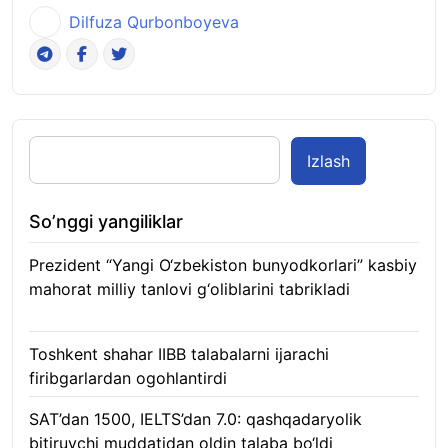
Dilfuza Qurbonboyeva
Izlash
So’nggi yangiliklar
Prezident “Yangi O‘zbekiston bunyodkorlari” kasbiy
mahorat milliy tanlovi g‘oliblarini tabrikladi
08.08.2026
Toshkent shahar IIBB talabalarni ijarachi
firibgarlardan ogohlantirdi
08.08.2026
SAT’dan 1500, IELTS’dan 7.0: qashqadaryolik
bitiruvchi muddatidan oldin talaba bo‘ldi
08.08.2026