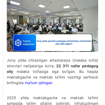
Joriy yilda o‘tkazilgan attestatsiya (malaka toifa)
sinovlari natijalariga ko‘ra,
22 311 nafar pedagog
oliy
malaka toifasiga ega bo‘lgan. Bu haqda
maktabgacha va maktab ta’limi vazirligi sarhisob
brifingida
ma’lum qilingan
.
2025 yilda maktabgacha va maktab ta’limi
sohasida ta’lim sifatini oshirish, infratuzilmani