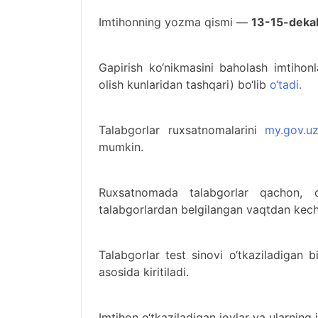
Imtihonning yozma qismi —
13-15-dekab
Gapirish ko‘nikmasini baholash imtiho
olish kunlaridan tashqari) bo‘lib
o‘tadi.
Talabgorlar ruxsatnomalarini
my.gov.u
mumkin.
Ruxsatnomada talabgorlar qachon, qay
talabgorlardan belgilangan vaqtdan kech
Talabgorlar test sinovi o‘tkaziladigan b
asosida kiritiladi.
Imtihon o‘tkaziladigan joylar va ularning