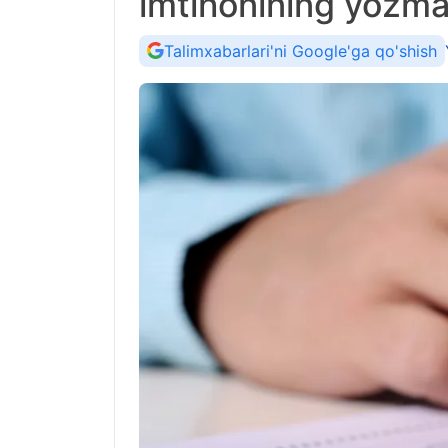
imtihonining yozma
Talimxabarlari'ni Google'ga qo'shish