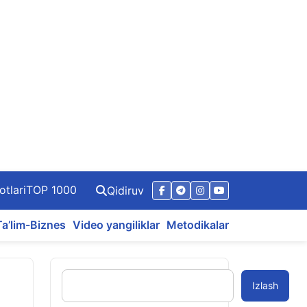
otlari
TOP 1000
Qidiruv
Ta’lim-Biznes
Video yangiliklar
Metodikalar
Izlash