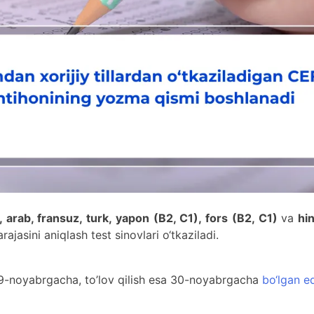
s, arab, fransuz, turk, yapon (B2, C1), fors (B2, C1)
va
hin
darajasini aniqlash test sinovlari o‘tkaziladi.
29-noyabrgacha, to’lov qilish esa 30-noyabrgacha
bo‘lgan ed