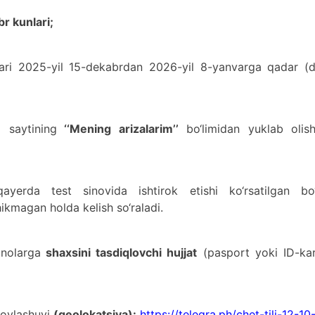
r kunlari;
nlari 2025-yil 15-dekabrdan 2026-yil 8-yanvarga qadar (
z
saytining
‘‘Mening arizalarim’’
bo‘limidan yuklab olishl
erda test sinovida ishtirok etishi ko‘rsatilgan bo‘l
ikmagan holda kelish so‘raladi.
inolarga
shaxsini tasdiqlovchi hujjat
(pasport yoki ID-kar
 joylashuvi
(geolokatsiya):
https://telegra.ph/chet-tili-12-10