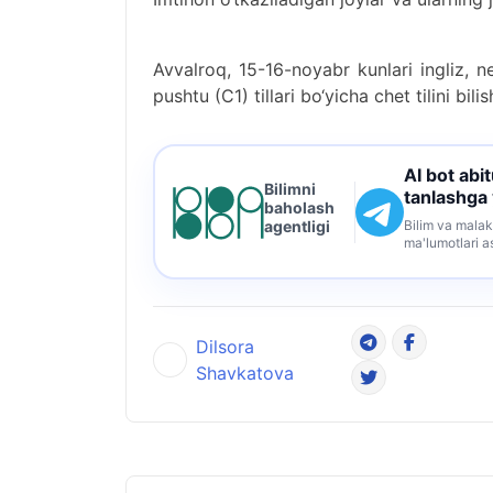
Avvalroq, 15-16-noyabr kunlari ingliz, ne
pushtu (C1) tillari bo‘yicha chet tilini bili
AI bot abi
Bilimni
tanlashga
baholash
Bilim va malak
agentligi
ma'lumotlari a
Dilsora
Shavkatova