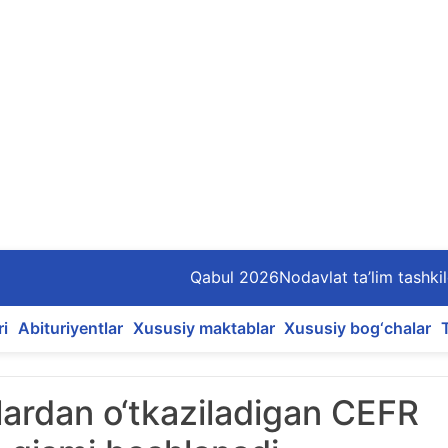
Qabul 2026
Nodavlat ta’lim tashkil
ri
Abituriyentlar
Xususiy maktablar
Xususiy bog‘chalar
llardan o‘tkaziladigan CEFR