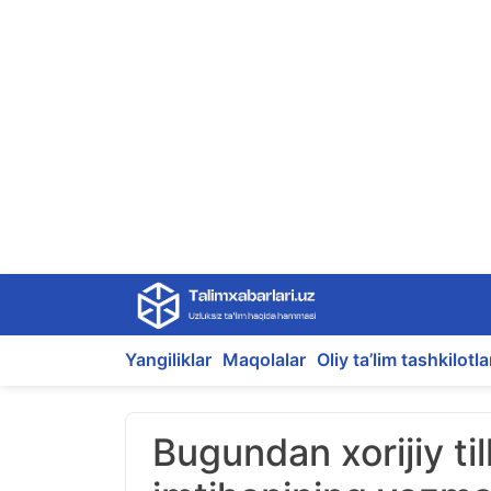
Skip
to
content
Yangiliklar
Maqolalar
Oliy ta’lim tashkilotla
Bugundan xorijiy ti