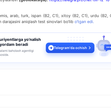
mis, arab, turk, ispan (B2, C1), xitoy (B2, C1), urdu (B2, 
sh darajasini aniqlash test sinovlari bo‘lib
o‘tgan edi.
turiyentlarga yo'nalish
 yordam beradi
Telegram'da ochish
alarni baholash agentligi
sosida.