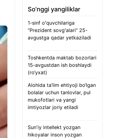
So’nggi yangiliklar
1-sinf oʻquvchilariga
“Prezident sovgʻalari” 25-
avgustga qadar yetkaziladi
05.08.2026
Toshkentda maktab bozorlari
15-avgustdan ish boshlaydi
(ro‘yxat)
05.08.2026
Alohida ta’lim ehtiyoji bo‘lgan
bolalar uchun tanlovlar, pul
mukofotlari va yangi
imtiyozlar joriy etiladi
05.08.2026
Sunʼiy intellekt yozgan
hikoyalar inson yozgan