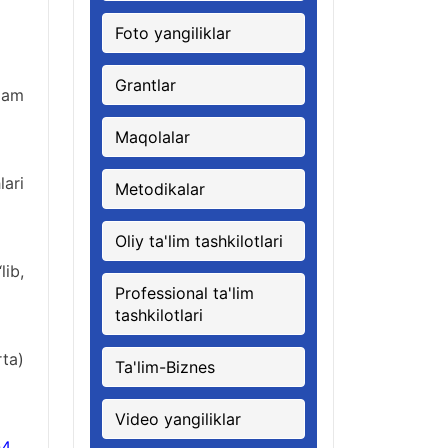
Foto yangiliklar
Grantlar
dam
Maqolalar
ari
Metodikalar
Oliy ta'lim tashkilotlari
ib,
Professional ta'lim
tashkilotlari
ta)
Ta'lim-Biznes
Video yangiliklar
-4