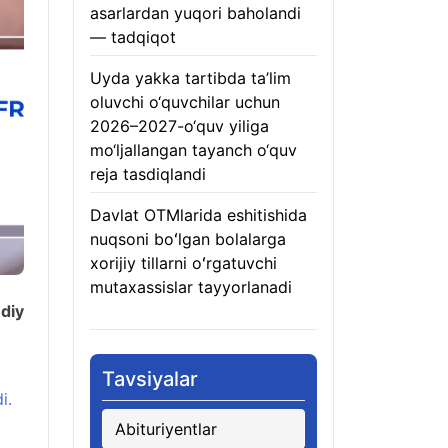
asarlardan yuqori baholandi
— tadqiqot
05.08.2026
Uyda yakka tartibda ta’lim
oluvchi o‘quvchilar uchun
2026–2027-o‘quv yiliga
mo‘ljallangan tayanch o‘quv
reja tasdiqlandi
05.08.2026
Davlat OTMlarida eshitishida
nuqsoni boʻlgan bolalarga
xorijiy tillarni oʻrgatuvchi
mutaxassislar tayyorlanadi
diy
05.08.2026
Tavsiyalar
i.
Abituriyentlar