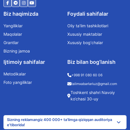
Biz haqimizda
Foydali sahifalar
Yangiliklar
Oliy ta’lim tashkilotlari
Maqolalar
Xususiy maktablar
Grantlar
Xususiy bog‘chalar
Bizning jamoa
Ijtimoiy sahifalar
Biz bilan bog’lanish
Metodikalar
+998 91 080 60 06
Foto yangiliklar
talimxabarlariuz@gmail.com
Toshkent shahri Navoiy
ko‘chasi 30-uy
Sizning reklamangiz 400 000+ ta'limga qiziqqan auditoriya
e'tiborida!