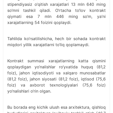
stipendiyasiz o‘qitish xarajatlari 13 mln 640 ming
so‘mni tashkil qiladi. O‘rtacha to‘lov kontrakt
qiymati esa 7 mln 446 ming so‘m, ya’ni
xarajatlarning 54 foizini qoplaydi.
Tahlilda ko‘rsatilishicha, hech bir sohada kontrakt
miqdori yillik xarajatlarni to‘liq qoplamaydi.
Kontrakt summasi xarajatlarning katta qismini
qoplaydigan yo‘nalishlar ro‘yxatida huquq (81,2
foiz), jahon iqtisodiyoti va xalqaro munosabatlar
(81,2 foiz), jahon siyosati (81,2 foiz), iqtisod (75,6
foiz) va axborot texnologiyalari (75,6 foiz)
yo‘nalishlari o‘rin olgan.
Bu borada eng kichik ulush esa arxitektura, qishloq