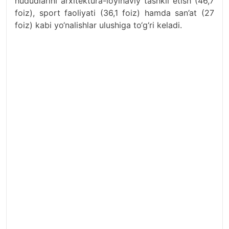
hududlarini arxitektura-loyihaviy tashkil etish (46,7
foiz), sport faoliyati (36,1 foiz) hamda san’at (27
foiz) kabi yo‘nalishlar ulushiga to‘g‘ri keladi.