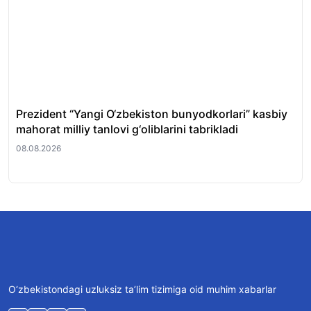
Prezident “Yangi O‘zbekiston bunyodkorlari” kasbiy
Tos
mahorat milliy tanlovi g‘oliblarini tabrikladi
fir
08.08.2026
08.
O‘zbekistondagi uzluksiz ta’lim tizimiga oid muhim xabarlar