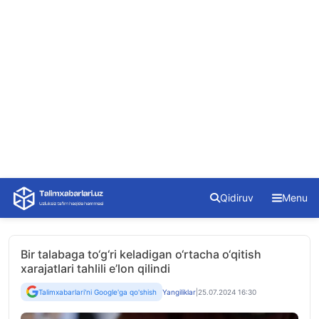
Skip
Qidiruv
Menu
to
content
Bir talabaga to‘g‘ri keladigan o‘rtacha o‘qitish
xarajatlari tahlili e’lon qilindi
Talimxabarlari'ni Google'ga qo'shish
Yangiliklar
|
25.07.2024 16:30