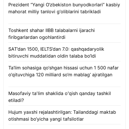
Prezident “Yangi O‘zbekiston bunyodkorlari” kasbiy
mahorat milliy tanlovi g‘oliblarini tabrikladi
08.08.2026
Toshkent shahar IIBB talabalarni ijarachi
firibgarlardan ogohlantirdi
08.08.2026
SAT’dan 1500, IELTS’dan 7.0: qashqadaryolik
bitiruvchi muddatidan oldin talaba bo‘ldi
08.08.2026
Ta’lim sohasiga qo‘shgan hissasi uchun 1 500 nafar
o‘qituvchiga 120 milliard so‘m mablag‘ ajratilgan
08.08.2026
Masofaviy taʼlim shaklida oʻqish qanday tashkil
etiladi?
08.08.2026
Hujum yaxshi rejalashtirilgan: Tailanddagi maktab
otishmasi bo‘yicha yangi tafsilotlar
08.08.2026