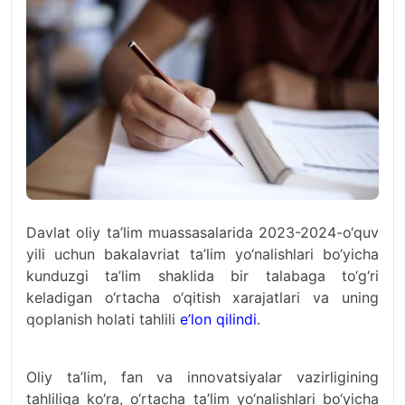
Davlat oliy ta’lim muassasalarida 2023-2024-o‘quv
yili uchun bakalavriat ta’lim yo‘nalishlari bo‘yicha
kunduzgi ta’lim shaklida bir talabaga to‘g‘ri
keladigan o‘rtacha o‘qitish xarajatlari va uning
qoplanish holati tahlili
e’lon qilindi
.
Oliy ta’lim, fan va innovatsiyalar vazirligining
tahliliga ko‘ra, o‘rtacha ta’lim yo‘nalishlari bo‘yicha