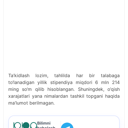
Ta’kidlash lozim, tahlilda har bir talabaga
to‘lanadigan yillik stipendiya miqdori 6 mln 214
ming so‘m qilib hisoblangan. Shuningdek, o‘qish
xarajatlari yana nimalardan tashkil topgani haqida
ma’lumot berilmagan.
Bilimni
baholash