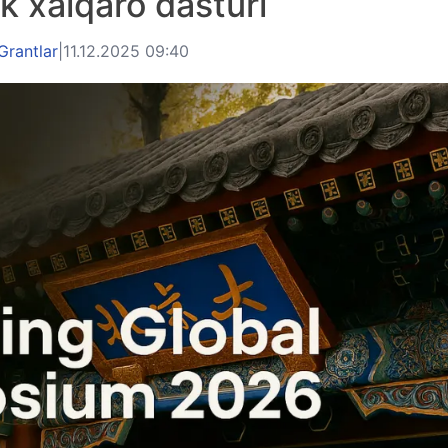
k xalqaro dasturi
Grantlar
|
11.12.2025 09:40