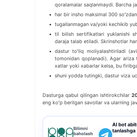
qoralamalar saqlanmaydi. Barcha javo
har bir insho maksimal 300 soʻzdan 
tugallanmagan va/yoki kechikib yubo
til bilish sertifikatlari yuklani
daraja talab etiladi. Skrinshotlar ha
dastur toʻliq moliyalashtiriladi (a
tomonidan qoplanadi). Agar ariza to
xatlar yoki xabarlar kelsa, bu firibg
shuni yodda tutingki, dastur viza uch
Dasturga qabul qilingan ishtirokchilar
20
eng koʻp berilgan savollar va ularning ja
AI bot abi
Bilimni
tanlashga
baholash