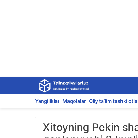
Skip
to
content
Yangiliklar
Maqolalar
Oliy ta’lim tashkilotla
Xitoyning Pekin sha