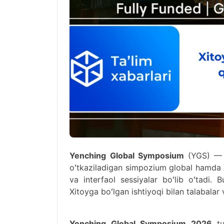
Yenching Global Symposium
(YGS) — 
oʻtkaziladigan simpozium global hamda X
va interfaol sessiyalar boʻlib oʻtadi.
Xitoyga boʻlgan ishtiyoqi bilan talabalar 
Yenching Global Symposium 2026
tur