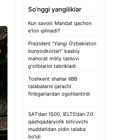
So’nggi yangiliklar
Kun savoli: Mandat qachon
e’lon qilinadi?
09.08.2026
Prezident “Yangi O‘zbekiston
bunyodkorlari” kasbiy
mahorat milliy tanlovi
g‘oliblarini tabrikladi
08.08.2026
Toshkent shahar IIBB
talabalarni ijarachi
firibgarlardan ogohlantirdi
08.08.2026
SAT’dan 1500, IELTS’dan 7.0:
qashqadaryolik bitiruvchi
muddatidan oldin talaba
bo‘ldi
08.08.2026