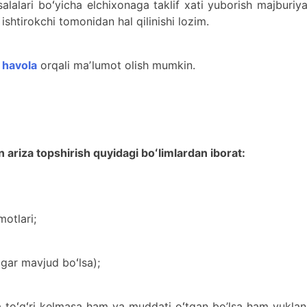
alalari boʻyicha elchixonaga taklif xati yuborish majburiya
ishtirokchi tomonidan hal qilinishi lozim.
 havola
orqali maʼlumot olish mumkin.
riza topshirish quyidagi boʻlimlardan iborat:
otlari;
agar mavjud boʻlsa);
jaga toʻgʻri kelmasa ham va muddati oʻtgan bo’lsa ham yuklan