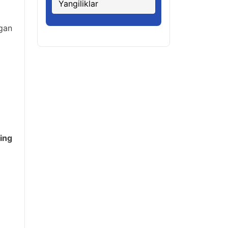
Yangiliklar
gan
ning