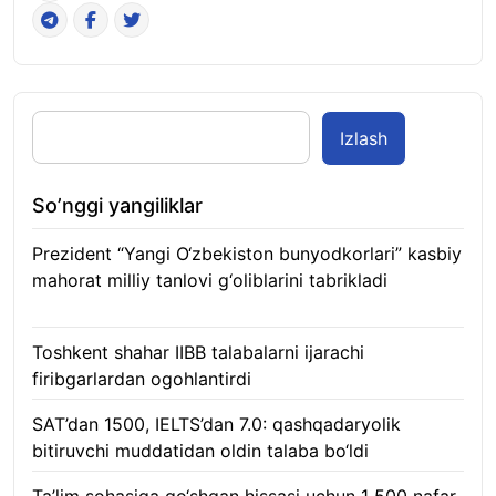
Izlash
So’nggi yangiliklar
Prezident “Yangi O‘zbekiston bunyodkorlari” kasbiy
mahorat milliy tanlovi g‘oliblarini tabrikladi
08.08.2026
Toshkent shahar IIBB talabalarni ijarachi
firibgarlardan ogohlantirdi
08.08.2026
SAT’dan 1500, IELTS’dan 7.0: qashqadaryolik
bitiruvchi muddatidan oldin talaba bo‘ldi
08.08.2026