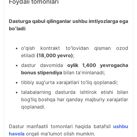
Foydali tomonlari
Dasturga qabul qilinganlar ushbu imtiyozlarga ega
boʻladi:
oʻqish kontrakt toʻlovidan qisman ozod
etiladi
(18,000 yevro)
;
dastur davomida
oylik 1,400 yevrogacha
bonus stipendiya
bilan taʼminlanadi;
tibbiy sugʻurta xarajatlari to’liq qoplanadi;
talabalarning dasturda ishtirok etishi bilan
bog’liq boshqa har qanday majburiy xarajatlar
qoplanadi.
Dastur manfaatli tomonlari haqida batafsil
ushbu
havola
orqali maʼlumot olish mumkin.