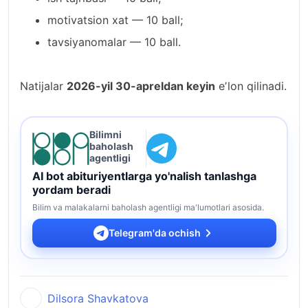
motivatsion xat — 10 ball;
tavsiyanomalar — 10 ball.
Natijalar
2026-yil 30-apreldan keyin
eʼlon qilinadi.
Bilimni
baholash
agentligi
AI bot abituriyentlarga yo'nalish tanlashga
yordam beradi
Bilim va malakalarni baholash agentligi ma'lumotlari asosida.
Telegram'da ochish
Dilsora Shavkatova