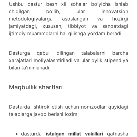
Ushbu dastur besh xil sohalar boʻyicha ishlab
chiqilgan boʻlib, ular innovatsion
metodologiyalarga asoslangan va hozirgi
jamiyatdagi, xususan, tibbiyot va sanoatdagi
ijtimoiy muammolarni hal qilishga yordam beradi.
Dasturga qabul qilingan talabalarni barcha
xarajatlari moliyalashtiriladi va ular oylik stipendiya
bilan taʼminlanadi.
Maqbullik shartlari
Dasturda ishtirok etish uchun nomzodlar quyidagi
talablarga javob berishi lozim:
dasturda
istalgan millat vakillari
qatnasha