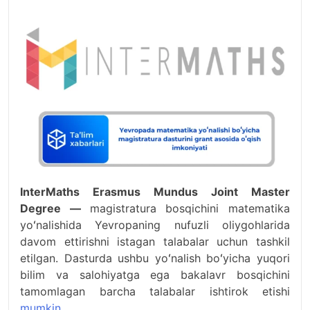
InterMaths Erasmus Mundus Joint Master
Degree —
magistratura bosqichini matematika
yoʻnalishida Yevropaning nufuzli oliygohlarida
davom ettirishni istagan talabalar uchun tashkil
etilgan. Dasturda ushbu yoʻnalish boʻyicha yuqori
bilim va salohiyatga ega bakalavr bosqichini
tamomlagan barcha talabalar ishtirok etishi
mumkin.