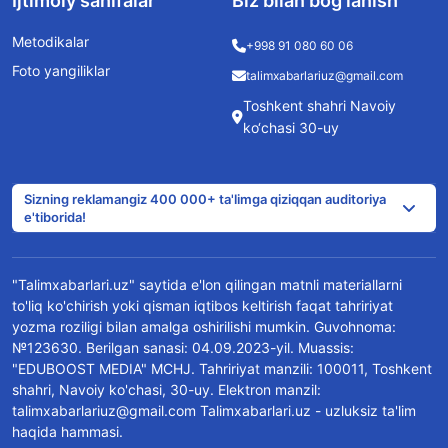
Ijtimoiy sahifalar
Biz bilan bog’lanish
Metodikalar
+998 91 080 60 06
Foto yangiliklar
talimxabarlariuz@gmail.com
Toshkent shahri Navoiy
ko‘chasi 30-uy
Sizning reklamangiz 400 000+ ta'limga qiziqqan auditoriya
e'tiborida!
"Talimxabarlari.uz" saytida e'lon qilingan matnli materiallarni
to'liq ko'chirish yoki qisman iqtibos keltirish faqat tahririyat
yozma roziligi bilan amalga oshirilishi mumkin. Guvohnoma:
№123630. Berilgan sanasi: 04.09.2023-yil. Muassis:
"EDUBOOST MEDIA" MCHJ. Tahririyat manzili: 100011, Toshkent
shahri, Navoiy ko'chasi, 30-uy. Elektron manzil:
talimxabarlariuz@gmail.com Talimxabarlari.uz - uzluksiz ta'lim
haqida hammasi.