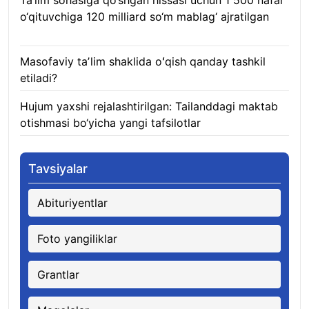
Ta’lim sohasiga qo‘shgan hissasi uchun 1 500 nafar
o‘qituvchiga 120 milliard so‘m mablag‘ ajratilgan
08.08.2026
Masofaviy taʼlim shaklida oʻqish qanday tashkil
etiladi?
08.08.2026
Hujum yaxshi rejalashtirilgan: Tailanddagi maktab
otishmasi bo‘yicha yangi tafsilotlar
08.08.2026
Tavsiyalar
Abituriyentlar
Foto yangiliklar
Grantlar