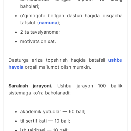
baholari;
oʻqimoqchi boʻlgan dasturi haqida qisqacha
tafsilot (
namuna
);
2 ta tavsiyanoma;
motivatsion xat.
Dasturga ariza topshirish haqida batafsil
ushbu
havola
orqali maʼlumot olish mumkin.
Saralash jarayoni.
Ushbu jarayon 100 ballik
sistemaga koʻra baholanadi:
akademik yutuqlar — 60 ball;
til sertifikati — 10 ball;
ish tajribasi — 10 ball;