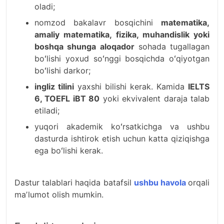
oladi;
nomzod bakalavr bosqichini
matematika,
amaliy matematika, fizika, muhandislik yoki
boshqa shunga aloqador
sohada tugallagan
boʻlishi yoxud soʻnggi bosqichda oʻqiyotgan
boʻlishi darkor;
ingliz tilini
yaxshi bilishi kerak. Kamida
IELTS
6, TOEFL iBT 80
yoki ekvivalent daraja talab
etiladi;
yuqori akademik koʻrsatkichga va ushbu
dasturda ishtirok etish uchun katta qiziqishga
ega boʻlishi kerak.
Dastur talablari haqida batafsil
ushbu havola
orqali
maʼlumot olish mumkin.