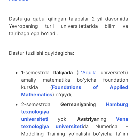
Dasturga qabul qilingan talabalar 2 yil davomida
Yevropaning turli universitetlarida bilim va
tajribaga ega boʻladi.
Dastur tuzilishi quyidagicha:
1-semestrda
Italiyada
(
LʼAquila
universiteti)
amaliy matematika boʻyicha foundation
kursida (
Foundations of Applied
Mathematics
) oʻqiydi;
2-semestrda
Germaniya
ning
Hamburg
texnologiya
universiteti
yoki
Avstriya
ning
Vena
texnologiya universiteti
da Numerical –
Modelling Training yoʻnalishi boʻyicha taʼlim