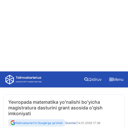
Skip
Qidiruv
Menu
to
content
Yevropada matematika yoʻnalishi boʻyicha
magistratura dasturini grant asosida oʻqish
imkoniyati
Talimxabarlari'ni Google'ga qo'shish
Grantlar
|
14.01.2026 17:36