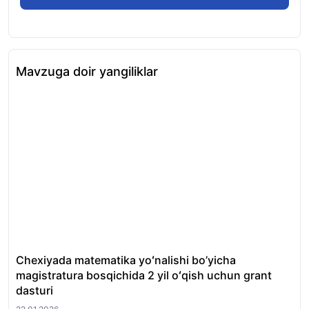
Mavzuga doir yangiliklar
Chexiyada matematika yoʻnalishi bo’yicha
GO
magistratura bosqichida 2 yil oʻqish uchun grant
oʻq
dasturi
21.