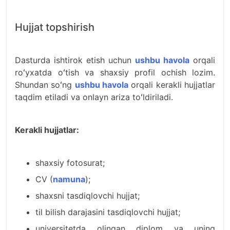
Hujjat topshirish
Dasturda ishtirok etish uchun
ushbu havola
orqali
roʻyxatda oʻtish va shaxsiy profil ochish lozim.
Shundan soʻng
ushbu havola
orqali kerakli hujjatlar
taqdim etiladi va onlayn ariza toʻldiriladi.
Kerakli hujjatlar:
shaxsiy fotosurat;
CV (
namuna
);
shaxsni tasdiqlovchi hujjat;
til bilish darajasini tasdiqlovchi hujjat;
universitetda olingan diplom va uning