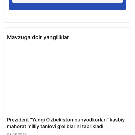
Mavzuga doir yangiliklar
Prezident “Yangi O‘zbekiston bunyodkorlari” kasbiy
Tos
mahorat milliy tanlovi g‘oliblarini tabrikladi
fir
08.08.2026
08.