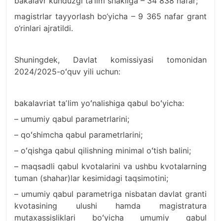
bakalavr kunduzgi ta’lim shakliga – 34 838 nafar;
magistrlar tayyorlash bo‘yicha – 9 365 nafar grant
o‘rinlari ajratildi.
Shuningdek, Davlat komissiyasi tomonidan
2024/2025-oʻquv yili uchun:
bakalavriat taʼlim yoʻnalishiga qabul boʻyicha:
– umumiy qabul parametrlarini;
– qoʻshimcha qabul parametrlarini;
– oʻqishga qabul qilishning minimal oʻtish balini;
– maqsadli qabul kvotalarini va ushbu kvotalarning
tuman (shahar)lar kesimidagi taqsimotini;
– umumiy qabul parametriga nisbatan davlat granti
kvotasining ulushi hamda magistratura
mutaxassisliklari boʻyicha umumiy qabul