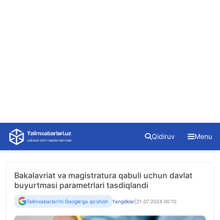
Skip
Qidiruv
Menu
to
content
Bakalavriat va magistratura qabuli uchun davlat
buyurtmasi parametrlari tasdiqlandi
Talimxabarlari'ni Google'ga qo'shish
Yangiliklar
|
21.07.2024 00:10