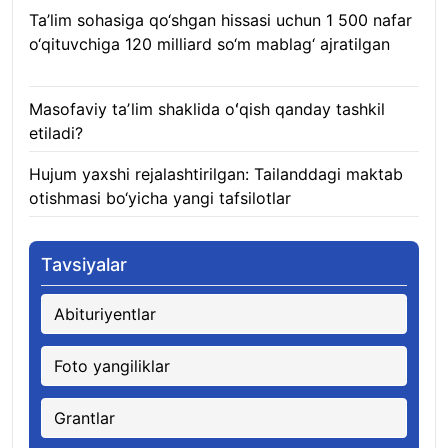
Ta’lim sohasiga qo‘shgan hissasi uchun 1 500 nafar
o‘qituvchiga 120 milliard so‘m mablag‘ ajratilgan
08.08.2026
Masofaviy taʼlim shaklida oʻqish qanday tashkil
etiladi?
08.08.2026
Hujum yaxshi rejalashtirilgan: Tailanddagi maktab
otishmasi bo‘yicha yangi tafsilotlar
08.08.2026
Tavsiyalar
Abituriyentlar
Foto yangiliklar
Grantlar