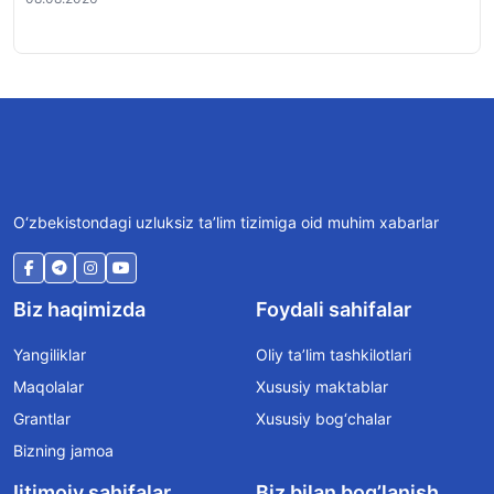
O‘zbekistondagi uzluksiz ta’lim tizimiga oid muhim xabarlar
Biz haqimizda
Foydali sahifalar
Yangiliklar
Oliy ta’lim tashkilotlari
Maqolalar
Xususiy maktablar
Grantlar
Xususiy bog‘chalar
Bizning jamoa
Ijtimoiy sahifalar
Biz bilan bog’lanish