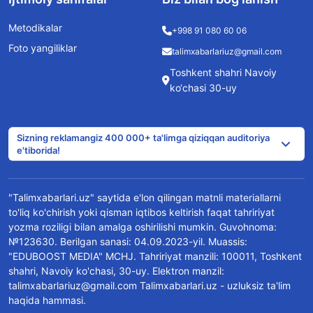
Metodikalar
+998 91 080 60 06
Foto yangiliklar
talimxabarlariuz@gmail.com
Toshkent shahri Navoiy
ko‘chasi 30-uy
Sizning reklamangiz 400 000+ ta'limga qiziqqan auditoriya
e'tiborida!
"Talimxabarlari.uz" saytida e'lon qilingan matnli materiallarni
to'liq ko'chirish yoki qisman iqtibos keltirish faqat tahririyat
yozma roziligi bilan amalga oshirilishi mumkin. Guvohnoma:
№123630. Berilgan sanasi: 04.09.2023-yil. Muassis:
"EDUBOOST MEDIA" MCHJ. Tahririyat manzili: 100011, Toshkent
shahri, Navoiy ko'chasi, 30-uy. Elektron manzil:
talimxabarlariuz@gmail.com Talimxabarlari.uz - uzluksiz ta'lim
haqida hammasi.