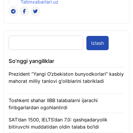
Talimxabarlari.uz
Izlash
So’nggi yangiliklar
Prezident “Yangi O‘zbekiston bunyodkorlari” kasbiy
mahorat milliy tanlovi g‘oliblarini tabrikladi
08.08.2026
Toshkent shahar IIBB talabalarni ijarachi
firibgarlardan ogohlantirdi
08.08.2026
SAT’dan 1500, IELTS’dan 7.0: qashqadaryolik
bitiruvchi muddatidan oldin talaba bo‘ldi
08.08.2026