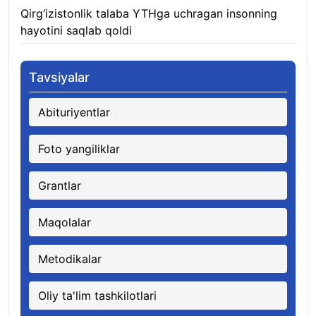
Qirg‘izistonlik talaba YTHga uchragan insonning
hayotini saqlab qoldi
06.08.2026
Tavsiyalar
Abituriyentlar
Foto yangiliklar
Grantlar
Maqolalar
Metodikalar
Oliy ta'lim tashkilotlari