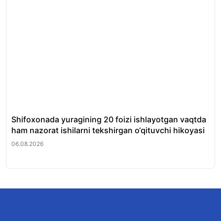
Shifoxonada yuragining 20 foizi ishlayotgan vaqtda
O‘
ham nazorat ishilarni tekshirgan o‘qituvchi hikoyasi
et
06.08.2026
06.