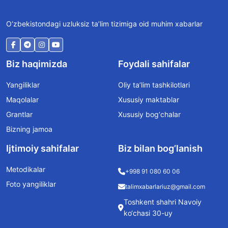
O‘zbekistondagi uzluksiz ta’lim tizimiga oid muhim xabarlar
Biz haqimizda
Foydali sahifalar
Yangiliklar
Oliy ta’lim tashkilotlari
Maqolalar
Xususiy maktablar
Grantlar
Xususiy bog‘chalar
Bizning jamoa
Ijtimoiy sahifalar
Biz bilan bog’lanish
Metodikalar
+998 91 080 60 06
Foto yangiliklar
talimxabarlariuz@gmail.com
Toshkent shahri Navoiy
ko‘chasi 30-uy