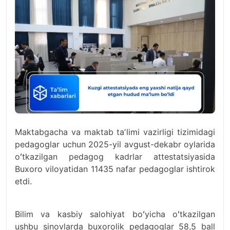
Maktabgacha va maktab taʼlimi vazirligi tizimidagi
pedagoglar uchun 2025-yil avgust-dekabr oylarida
oʻtkazilgan pedagog kadrlar attestatsiyasida
Buxoro viloyatidan 11435 nafar pedagoglar ishtirok
etdi.
Bilim va kasbiy salohiyat boʻyicha oʻtkazilgan
ushbu sinovlarda buxorolik pedagoglar 58,5 ball