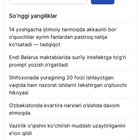
So’nggi yangiliklar
14 yoshgacha ijtimoiy tarmoqda akkaunti bor
o‘quvchilar ayrim fanlardan pastroq natija
ko‘rsatadi — tadqiqot
06.08.2026
Endi Belarus maktablarida sun’iy intellektga to‘g‘ri
prompt yozish o‘rgatiladi
06.08.2026
Shifoxonada yuragining 20 foizi ishlayotgan
vaqtda ham nazorat ishilarni tekshirgan o‘qituvchi
hikoyasi
06.08.2026
O‘zbekistonda kvartira narxlari o‘sishda davom
etmoqda
06.08.2026
Vazirlik oʻqishni koʻchirish muddati uzaytirilganini
eʼlon qildi
06.08.2026