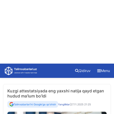
Skip
Qidiruv
Menu
to
content
Kuzgi attestatsiyada eng yaxshi natija qayd etgan
hudud ma’lum bo’ldi
Talimxabarlari'ni Google'ga qo'shish
Yangiliklar
|
27.11.2025 21:25