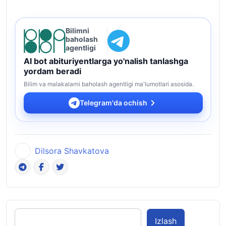
Bilimni
baholash
agentligi
AI bot abituriyentlarga yo'nalish tanlashga
yordam beradi
Bilim va malakalarni baholash agentligi ma'lumotlari asosida.
Telegram'da ochish
Dilsora Shavkatova
Izlash