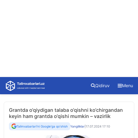
Skip
Qidiruv
Menu
to
content
Grantda o‘qiydigan talaba o‘qishni ko‘chirgandan
keyin ham grantda o‘qishi mumkin – vazirlik
Talimxabarlari'ni Google'ga qo'shish
Yangiliklar
|
17.07.2024 17:10