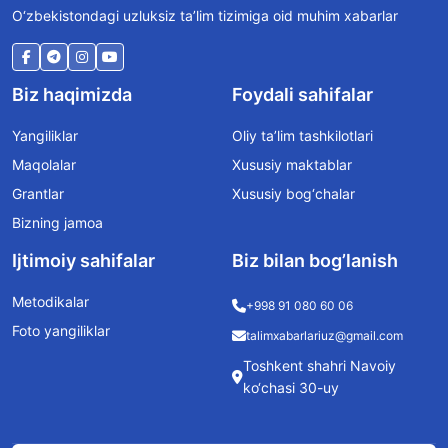
O‘zbekistondagi uzluksiz ta’lim tizimiga oid muhim xabarlar
Biz haqimizda
Foydali sahifalar
Yangiliklar
Oliy ta’lim tashkilotlari
Maqolalar
Xususiy maktablar
Grantlar
Xususiy bog‘chalar
Bizning jamoa
Ijtimoiy sahifalar
Biz bilan bog’lanish
Metodikalar
+998 91 080 60 06
Foto yangiliklar
talimxabarlariuz@gmail.com
Toshkent shahri Navoiy
ko‘chasi 30-uy