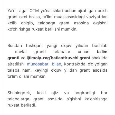
Ya’ni, agar OTM yo‘nalishlari uchun ajratilgan bo‘sh
grant o‘rni bo‘lsa, ta’lim muassasasidagi vaziyatdan
kelib chiqib, talabaga grant asosida o‘qishni
ko‘chirishga ruxsat berilishi mumkin.
Bundan tashqari, yangi o‘quv yilidan boshlab
davlat granti talabalar uchun
ta’lim
granti
va
ijtimoiy-rag‘batlantiruvchi grant
shaklida
ajratilishi
munosabati bilan
, kontraktda o‘qiydigan
talaba ham, keyingi o‘quv yilidan grant asosida
ta’lim olishi mumkin.
Shuningdek, ko‘zi ojiz va nogironligi bor
talabalarga grant asosida o‘qishni ko‘chirishga
ruxsat beriladi.