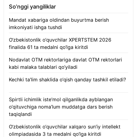
So’nggi yangiliklar
Mandat xabariga oldindan buyurtma berish
imkoniyati ishga tushdi
10.08.2026
O‘zbekistonlik o‘quvchilar XPERTSTEM 2026
finalida 61 ta medalni qo‘lga kiritdi
10.08.2026
Nodavlat OTM rektorlariga davlat OTM rektorlari
kabi malaka talablari qo‘yiladi
10.08.2026
Kechki ta’lim shaklida o‘qish qanday tashkil etiladi?
10.08.2026
Spirtli ichimlik iste’mol qilganlikda ayblangan
o‘qituvchiga noma’lum muddatga dars berish
taqiqlandi
10.08.2026
O‘zbekistonlik o‘quvchilar xalqaro sun’iy intellekt
olimpiadasida 3 ta medalni qo‘lga kiritdi
10.08.2026