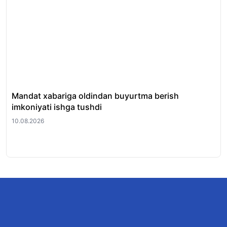
Mandat xabariga oldindan buyurtma berish
O‘
imkoniyati ishga tushdi
61 
10.08.2026
10.