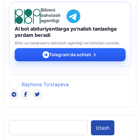
Bilimni
baholash
agentligi
AI bot abituriyentlarga yo'nalish tanlashga
yordam beradi
Bilim va malakalarni baholash agentligi ma'lumotlari asosida.
Telegram'da ochish
Rayhona To‘xtayeva
Izlash