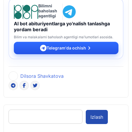
Bilimni
baholash
agentligi
AI bot abituriyentlarga yo'nalish tanlashga
yordam beradi
Bilim va malakalarni baholash agentligi ma'lumotlari asosida.
Telegram'da ochish
Dilsora Shavkatova
Izlash