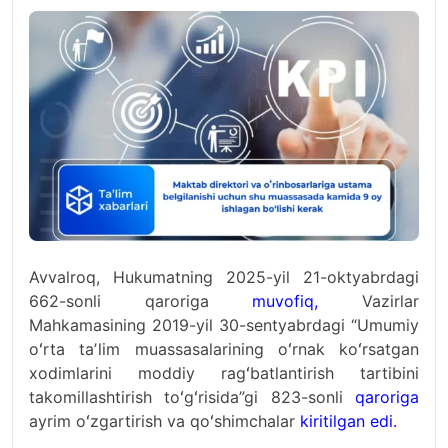
Avvalroq, Hukumatning 2025-yil 21-oktyabrdagi
662-sonli qaroriga
muvofiq
,
Vazirlar
Mahkamasining 2019-yil 30-sentyabrdagi “Umumiy
oʻrta taʼlim muassasalarining oʻrnak koʻrsatgan
xodimlarini moddiy ragʻbatlantirish tartibini
takomillashtirish toʻgʻrisida”gi 823-sonli
qaroriga
ayrim oʻzgartirish va qoʻshimchalar
kiritilgan edi.