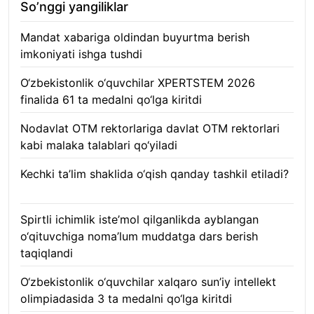
So’nggi yangiliklar
Mandat xabariga oldindan buyurtma berish
imkoniyati ishga tushdi
10.08.2026
O‘zbekistonlik o‘quvchilar XPERTSTEM 2026
finalida 61 ta medalni qo‘lga kiritdi
10.08.2026
Nodavlat OTM rektorlariga davlat OTM rektorlari
kabi malaka talablari qo‘yiladi
10.08.2026
Kechki ta’lim shaklida o‘qish qanday tashkil etiladi?
10.08.2026
Spirtli ichimlik iste’mol qilganlikda ayblangan
o‘qituvchiga noma’lum muddatga dars berish
taqiqlandi
10.08.2026
O‘zbekistonlik o‘quvchilar xalqaro sun’iy intellekt
olimpiadasida 3 ta medalni qo‘lga kiritdi
10.08.2026