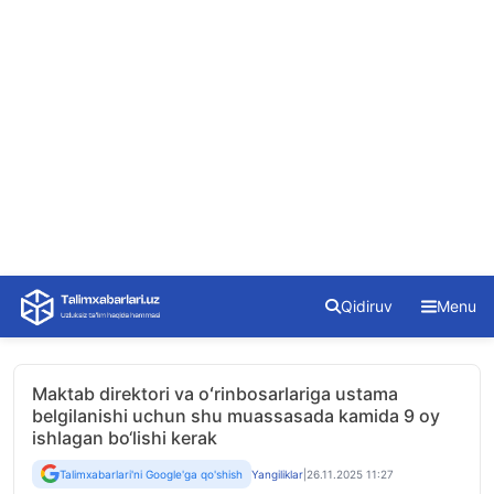
Skip
Qidiruv
Menu
to
content
Maktab direktori va oʻrinbosarlariga ustama
belgilanishi uchun shu muassasada kamida 9 oy
ishlagan bo‘lishi kerak
Talimxabarlari'ni Google'ga qo'shish
Yangiliklar
|
26.11.2025 11:27