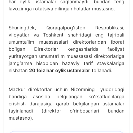
har oylik ustamalar saqlanmaydi, bundan teng
lavozimga rotatsiya qilingan holatlar mustasno.
Shuningdek, Qoraqalpogʻiston Respublikasi,
viloyatlar va Toshkent shahridagi eng tajribali
umumta’lim muassasalari direktorlaridan iborat
boʻlgan Direktorlar kengashlarida faoliyat
yuritayotgan umumta’lim muassasasi direktorlariga
jamgʻarma hisobidan bazaviy tarif stavkalariga
nisbatan
20 foiz har oylik ustamalar
toʻlanadi.
Mazkur direktorlar uchun Nizomning yuqoridagi
bandiga asosida belgilangan koʻrsatkichlarga
erishish darajasiga qarab belgilangan ustamalar
tayinlanadi (direktor oʻrinbosarlari bundan
mustasno).