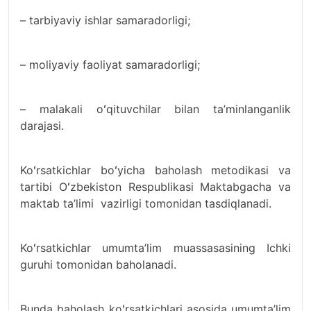
– tarbiyaviy ishlar samaradorligi;
– moliyaviy faoliyat samaradorligi;
– malakali oʻqituvchilar bilan ta’minlanganlik
darajasi.
Koʻrsatkichlar boʻyicha baholash metodikasi va
tartibi Oʻzbekiston Respublikasi Maktabgacha va
maktab ta’limi vazirligi tomonidan tasdiqlanadi.
Koʻrsatkichlar umumta’lim muassasasining Ichki
guruhi tomonidan baholanadi.
Bunda baholash koʻrsatkichlari asosida umumta’lim