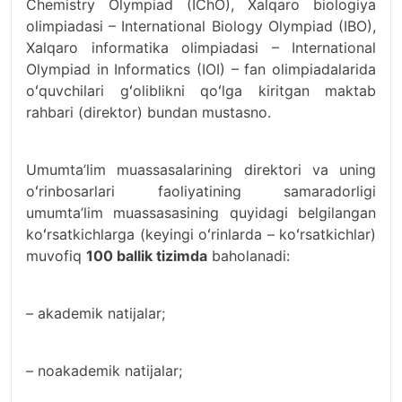
Chemistry Olympiad (IChO), Xalqaro biologiya
olimpiadasi – International Biology Olympiad (IBO),
Xalqaro informatika olimpiadasi – International
Olympiad in Informatics (IOI) – fan olimpiadalarida
oʻquvchilari gʻoliblikni qoʻlga kiritgan maktab
rahbari (direktor) bundan mustasno.
Umumta’lim muassasalarining direktori va uning
oʻrinbosarlari faoliyatining samaradorligi
umumta’lim muassasasining quyidagi belgilangan
koʻrsatkichlarga (keyingi oʻrinlarda – koʻrsatkichlar)
muvofiq
100 ballik tizimda
baholanadi:
– akademik natijalar;
– noakademik natijalar;