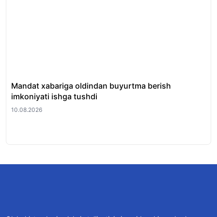
Mandat xabariga oldindan buyurtma berish
O‘
imkoniyati ishga tushdi
61 
10.08.2026
10.