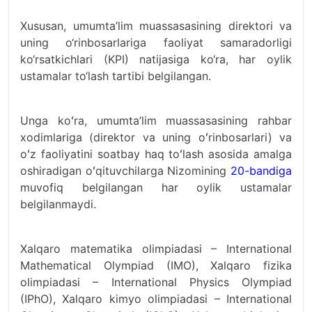
Xususan, umumta’lim muassasasining direktori va
uning o‘rinbosarlariga faoliyat samaradorligi
ko‘rsatkichlari (KPI) natijasiga ko‘ra, har oylik
ustamalar to‘lash tartibi belgilangan.
Unga koʻra, umumta’lim muassasasining rahbar
xodimlariga (direktor va uning oʻrinbosarlari) va
oʻz faoliyatini soatbay haq toʻlash asosida amalga
oshiradigan oʻqituvchilarga Nizomining
20-bandiga
muvofiq belgilangan har oylik ustamalar
belgilanmaydi.
Xalqaro matematika olimpiadasi – International
Mathematical Olympiad (IMO), Xalqaro fizika
olimpiadasi – International Physics Olympiad
(IPhO), Xalqaro kimyo olimpiadasi – International