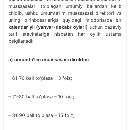
muassasalari toʻplagan umumiy ballardan kelib
chiqib, ushbu umumta’lim muassasasi direktori va
uning oʻrinbosarlariga quyidagi miqdorlarda
bir
kalendar yil (yanvar-dekabr oylari)
uchun bazaviy
tarif stavkalariga nisbatan har oylik ustama
belgilanadi:
a) umumta’lim muassasasi direktori:
– 61-70 ball toʻplasa – 3 foiz;
– 71-80 ball toʻplasa – 10 foiz;
– 81-90 ball toʻplasa – 15 foiz;