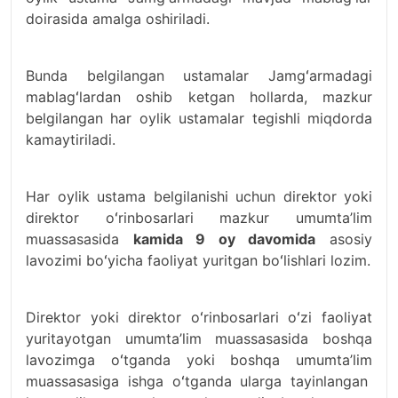
doirasida amalga oshiriladi.
Bunda belgilangan ustamalar Jamgʻarmadagi
mablagʻlardan oshib ketgan hollarda, mazkur
belgilangan har oylik ustamalar tegishli miqdorda
kamaytiriladi.
Har oylik ustama belgilanishi uchun direktor yoki
direktor oʻrinbosarlari mazkur umumta’lim
muassasasida
kamida 9 oy davomida
asosiy
lavozimi boʻyicha faoliyat yuritgan boʻlishlari lozim.
Direktor yoki direktor oʻrinbosarlari oʻzi faoliyat
yuritayotgan umumta’lim muassasasida boshqa
lavozimga oʻtganda yoki boshqa umumta’lim
muassasasiga ishga oʻtganda ularga tayinlangan