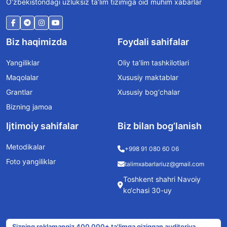
O‘zbekistondagi uzluksiz ta’lim tizimiga oid muhim xabarlar
Biz haqimizda
Foydali sahifalar
Yangiliklar
Oliy ta’lim tashkilotlari
Maqolalar
Xususiy maktablar
Grantlar
Xususiy bog‘chalar
Bizning jamoa
Ijtimoiy sahifalar
Biz bilan bog’lanish
Metodikalar
+998 91 080 60 06
Foto yangiliklar
talimxabarlariuz@gmail.com
Toshkent shahri Navoiy
ko‘chasi 30-uy
Sizning reklamangiz 400 000+ ta'limga qiziqqan auditoriya