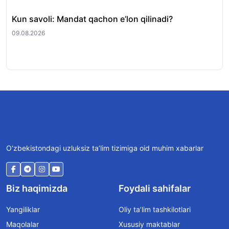
Kun savoli: Mandat qachon e’lon qilinadi?
Pr
mah
09.08.2026
08.
O‘zbekistondagi uzluksiz ta’lim tizimiga oid muhim xabarlar
Biz haqimizda
Foydali sahifalar
Yangiliklar
Oliy ta’lim tashkilotlari
Maqolalar
Xususiy maktablar