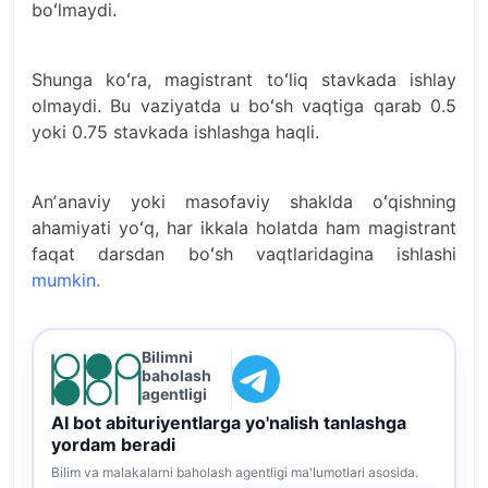
boʻlmaydi.
Shunga koʻra, magistrant toʻliq stavkada ishlay
olmaydi. Bu vaziyatda u boʻsh vaqtiga qarab 0.5
yoki 0.75 stavkada ishlashga haqli.
Anʼanaviy yoki masofaviy shaklda oʻqishning
ahamiyati yoʻq, har ikkala holatda ham magistrant
faqat darsdan boʻsh vaqtlaridagina ishlashi
mumkin.
Bilimni
baholash
agentligi
AI bot abituriyentlarga yo'nalish tanlashga
yordam beradi
Bilim va malakalarni baholash agentligi ma'lumotlari asosida.