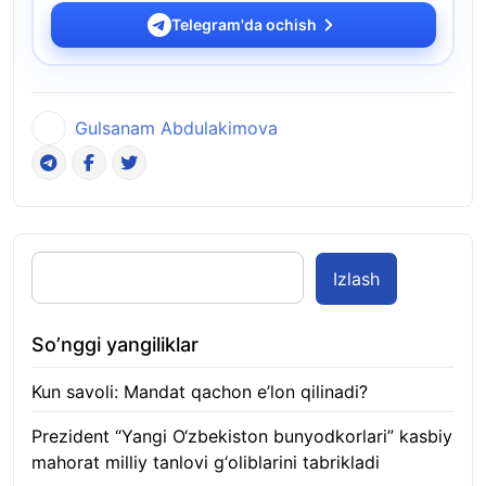
Telegram'da ochish
Gulsanam Abdulakimova
Izlash
So’nggi yangiliklar
Kun savoli: Mandat qachon e’lon qilinadi?
09.08.2026
Prezident “Yangi O‘zbekiston bunyodkorlari” kasbiy
mahorat milliy tanlovi g‘oliblarini tabrikladi