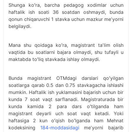
Shunga koʻra, barcha pedagog xodimlar uchun
haftalik ish soati 36 soatdan oshmaydi, bunda
qonun chiqaruvchi 1 stavka uchun mazkur meʼyorni
belgilaydi.
Mana shu qoidaga koʻra, magistrant taʼlim olish
vaqtida bu soatlarni bajara olmaydi, shu tufayli u
maktabda toʻliq stavkada ishlay olmaydi.
Bunda magistrant OTMdagi darslari qoʻyilgan
soatlarga qarab 0.5 dan 0.75 stavkagacha ishlashi
mumkin. Haftalik ish yuklamasini bajarish uchun bir
kunda 7 soat vaqt sarflanadi. Magistraturada bir
kunda kamida 2 para dars oʻtilganda ham
magistrant deyarli uch soat vaqt ketadi. Yoki
haftasiga 2 kun oʻqish boʻlganda ham Mehnat
kodeksining
184-moddasidagi
meʼyorni bajarib