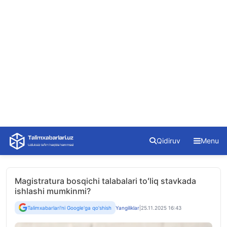
Skip
Qidiruv
Menu
to
content
Magistratura bosqichi talabalari toʻliq stavkada
ishlashi mumkinmi?
Talimxabarlari'ni Google'ga qo'shish
Yangiliklar
|
25.11.2025 16:43