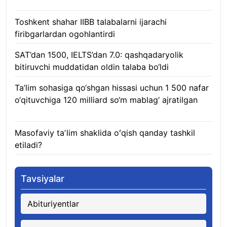
08.08.2026
Toshkent shahar IIBB talabalarni ijarachi
firibgarlardan ogohlantirdi
08.08.2026
SAT’dan 1500, IELTS’dan 7.0: qashqadaryolik
bitiruvchi muddatidan oldin talaba bo‘ldi
08.08.2026
Ta’lim sohasiga qo‘shgan hissasi uchun 1 500 nafar
o‘qituvchiga 120 milliard so‘m mablag‘ ajratilgan
08.08.2026
Masofaviy taʼlim shaklida oʻqish qanday tashkil
etiladi?
08.08.2026
Tavsiyalar
Abituriyentlar