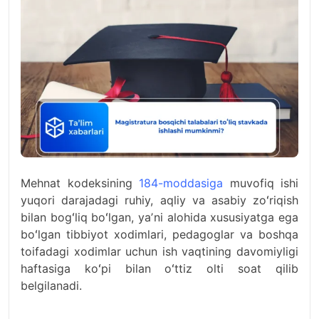
Mehnat kodeksining
184-moddasiga
muvofiq ishi
yuqori darajadagi ruhiy, aqliy va asabiy zoʻriqish
bilan bogʻliq boʻlgan, yaʼni alohida xususiyatga ega
boʻlgan tibbiyot xodimlari, pedagoglar va boshqa
toifadagi xodimlar uchun ish vaqtining davomiyligi
haftasiga koʻpi bilan oʻttiz olti soat qilib
belgilanadi.