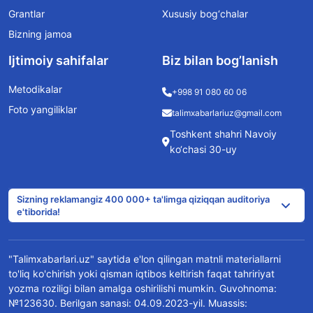
Grantlar
Xususiy bog‘chalar
Bizning jamoa
Ijtimoiy sahifalar
Biz bilan bog’lanish
Metodikalar
+998 91 080 60 06
Foto yangiliklar
talimxabarlariuz@gmail.com
Toshkent shahri Navoiy
ko‘chasi 30-uy
Sizning reklamangiz 400 000+ ta'limga qiziqqan auditoriya
e'tiborida!
"Talimxabarlari.uz" saytida e'lon qilingan matnli materiallarni
to'liq ko'chirish yoki qisman iqtibos keltirish faqat tahririyat
yozma roziligi bilan amalga oshirilishi mumkin. Guvohnoma:
№123630. Berilgan sanasi: 04.09.2023-yil. Muassis: