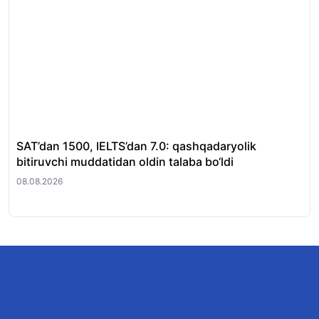
SAT’dan 1500, IELTS’dan 7.0: qashqadaryolik
Ta
bitiruvchi muddatidan oldin talaba bo‘ldi
o‘q
08.08.2026
08.