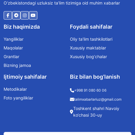
O‘zbekistondagi uzluksiz ta’lim tizimiga oid muhim xabarlar
Biz haqimizda
Foydali sahifalar
Yangiliklar
Oliy ta’lim tashkilotlari
Maqolalar
Xususiy maktablar
Grantlar
Xususiy bog‘chalar
Bizning jamoa
Ijtimoiy sahifalar
Biz bilan bog’lanish
Metodikalar
+998 91 080 60 06
Foto yangiliklar
talimxabarlariuz@gmail.com
Toshkent shahri Navoiy
ko‘chasi 30-uy