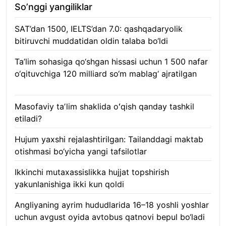
So’nggi yangiliklar
SAT’dan 1500, IELTS’dan 7.0: qashqadaryolik
bitiruvchi muddatidan oldin talaba bo‘ldi
08.08.2026
Ta’lim sohasiga qo‘shgan hissasi uchun 1 500 nafar
o‘qituvchiga 120 milliard so‘m mablag‘ ajratilgan
08.08.2026
Masofaviy taʼlim shaklida oʻqish qanday tashkil
etiladi?
08.08.2026
Hujum yaxshi rejalashtirilgan: Tailanddagi maktab
otishmasi bo‘yicha yangi tafsilotlar
08.08.2026
Ikkinchi mutaxassislikka hujjat topshirish
yakunlanishiga ikki kun qoldi
08.08.2026
Angliyaning ayrim hududlarida 16–18 yoshli yoshlar
uchun avgust oyida avtobus qatnovi bepul bo‘ladi