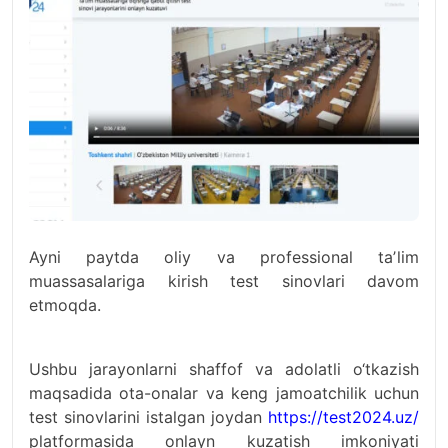
Ayni paytda oliy va professional taʼlim
muassasalariga kirish test sinovlari davom
etmoqda.
Ushbu jarayonlarni shaffof va adolatli o‘tkazish
maqsadida ota-onalar va keng jamoatchilik uchun
test sinovlarini istalgan joydan
https://test2024.uz/
platformasida onlayn kuzatish imkoniyati