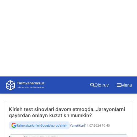
Skip
Qidiruv
Menu
to
content
Kirish test sinovlari davom etmoqda. Jarayonlarni
qayerdan onlayn kuzatish mumkin?
Talimxabarlari'ni Google'ga qo'shish
Yangiliklar
|
14.07.2024 10:40