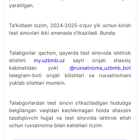
yaratilgan.
Ta’kidlash lozim, 2024-2025-o‘quv yili uchun kirish
test sinovlari ikki smenada o‘tkaziladi. Bunda:
Talabgorlar qachon, qayerda test sinovida ishtirok
etishini
my.uzbmb.uz
sayti orqali shaxsiy
kabinetidan yoki
@ruxsatnoma_uzbmb_bot
telegram-boti orqali bilishlari va ruxsatnomani
yuklab olishlari mumkin.
Talabgorlardan test sinovi o‘tkaziladigan hududga
belgilangan vaqtdan kechikmagan holda shaxsini
tasdiqlovchi hujjat va test sinovida ishtirok etish
uchun ruxsatnoma bilan kelishlari lozim.