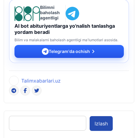
Bilimni
baholash
agentligi
AI bot abituriyentlarga yo'nalish tanlashga
yordam beradi
Bilim va malakalarni baholash agentligi ma'lumotlari asosida.
Telegram'da ochish
Talimxabarlari.uz
Izlash