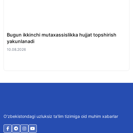
Bugun ikkinchi mutaxassislikka hujjat topshirish
Afg
yakunlanadi
yil
qil
10.08.2026
10.
O‘zbekistondagi uzluksiz ta’lim tizimiga oid muhim xabarlar