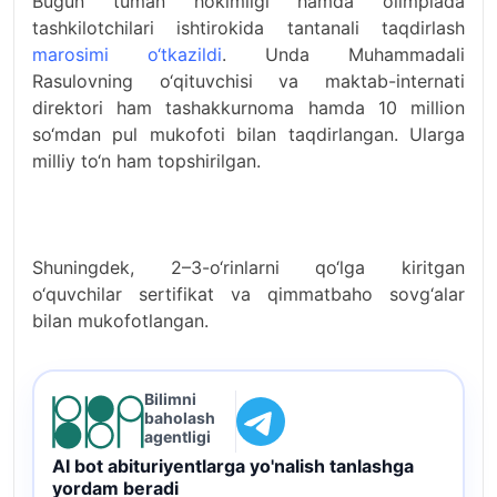
Bugun tuman hokimligi hamda olimpiada
tashkilotchilari ishtirokida tantanali taqdirlash
marosimi o‘tkazildi
. Unda Muhammadali
Rasulovning o‘qituvchisi va maktab-internati
direktori ham tashakkurnoma hamda 10 million
so‘mdan pul mukofoti bilan taqdirlangan. Ularga
milliy to‘n ham topshirilgan.
Shuningdek, 2–3-o‘rinlarni qo‘lga kiritgan
o‘quvchilar sertifikat va qimmatbaho sovg‘alar
bilan mukofotlangan.
Bilimni
baholash
agentligi
AI bot abituriyentlarga yo'nalish tanlashga
yordam beradi