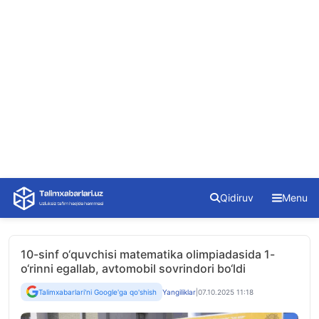
Skip
Qidiruv
Menu
to
content
10-sinf o‘quvchisi matematika olimpiadasida 1-
o‘rinni egallab, avtomobil sovrindori bo‘ldi
Talimxabarlari'ni Google'ga qo'shish
Yangiliklar
|
07.10.2025 11:18