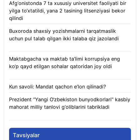
Afg‘onistonda 7 ta xususiy universitet faoliyati bir
yilga to‘xtatildi, yana 2 tasining litsenziyasi bekor
qilindi
10.08.2026
Buxoroda shaxsiy yozishmalarni tarqatmaslik
uchun pul talab qilgan ikki talaba qiz jazolandi
09.08.2026
Maktabgacha va maktab ta’limi korrupsiya eng
ko‘p qayd etilgan sohalar qatoridan joy oldi
09.08.2026
Kun savoli: Mandat qachon e’lon qilinadi?
09.08.2026
Prezident “Yangi O‘zbekiston bunyodkorlari” kasbiy
mahorat milliy tanlovi g‘oliblarini tabrikladi
08.08.2026
Tavsiyalar