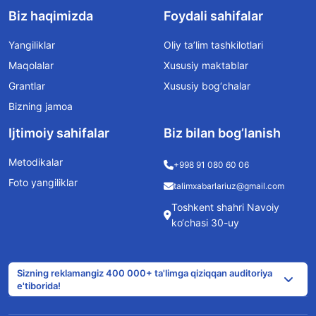
Biz haqimizda
Foydali sahifalar
Yangiliklar
Oliy ta’lim tashkilotlari
Maqolalar
Xususiy maktablar
Grantlar
Xususiy bog‘chalar
Bizning jamoa
Ijtimoiy sahifalar
Biz bilan bog’lanish
Metodikalar
+998 91 080 60 06
Foto yangiliklar
talimxabarlariuz@gmail.com
Toshkent shahri Navoiy
ko‘chasi 30-uy
Sizning reklamangiz 400 000+ ta'limga qiziqqan auditoriya
e'tiborida!