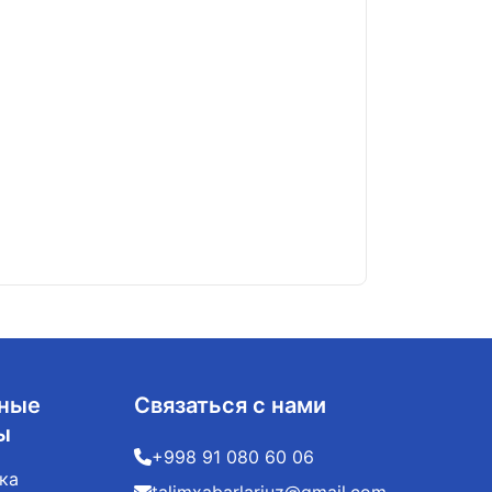
Студентка из К
06.08.2026
ные
Связаться с нами
ы
+998 91 080 60 06
ка