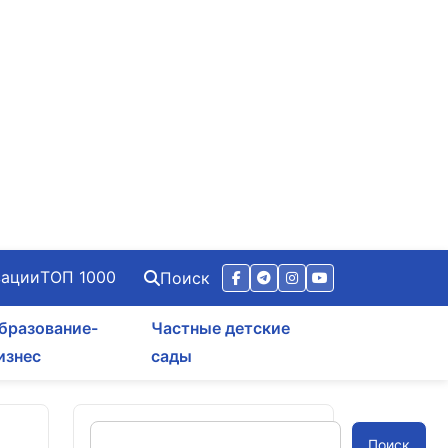
зации
ТОП 1000
Поиск
бразование-
Частные детские
изнес
сады
Поиск