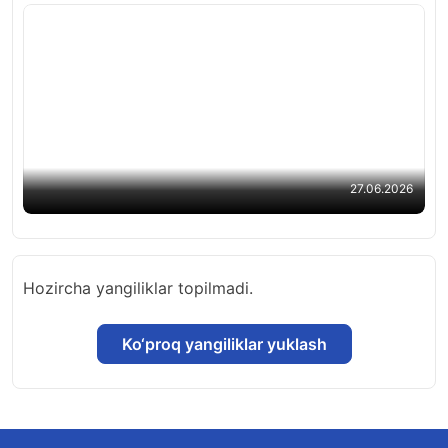
24 вуза Узбекистана вошли в топ-1000
рейтинга «THE Sustainability Impact Ratings
2026»
27.06.2026
Hozircha yangiliklar topilmadi.
Ko‘proq yangiliklar yuklash