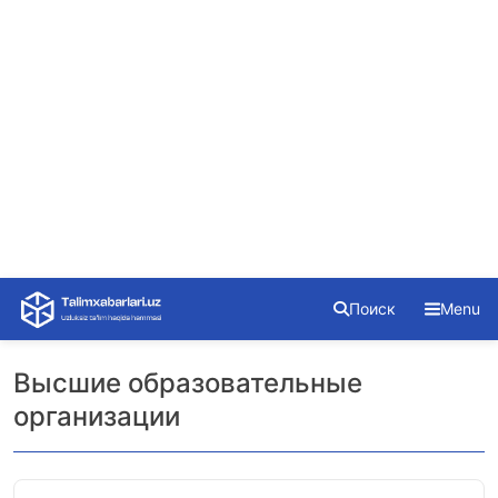
Skip
Поиск
Menu
to
content
Высшие образовательные
организации