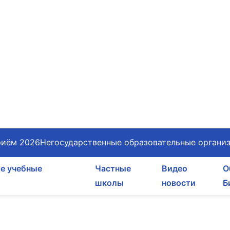
иём 2026
Негосударственные образовательные органи
е учебные
Частные
Видео
О
школы
новости
Б