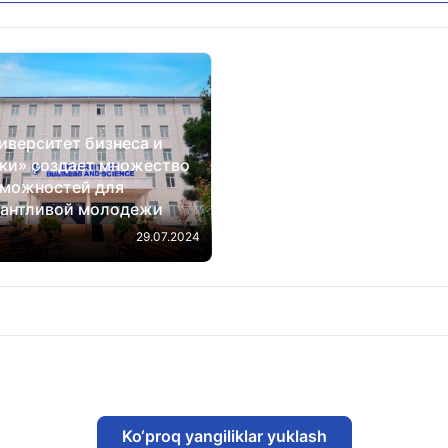
иверситет бизнеса и
ки» создает множество
можностей для
лантливой молодежи
29.07.2024
Ko‘proq yangiliklar yuklash