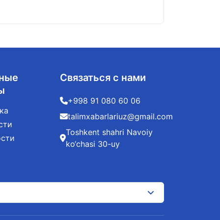
ные
Связаться с нами
ы
+998 91 080 60 06
ка
talimxabarlariuz@gmail.com
сти
Toshkent shahri Navoiy
ости
ko‘chasi 30-uy