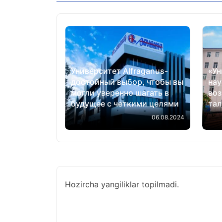
Университет Alfraganus-
«Ун
достойный выбор, чтобы вы
нау
могли уверенно шагать в
воз
будущее с четкими целями
та
06.08.2024
Hozircha yangiliklar topilmadi.