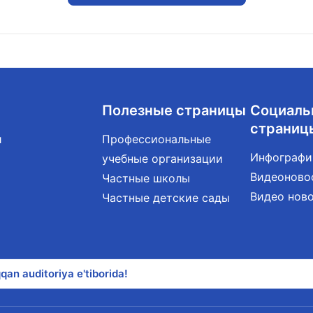
Полезные страницы
Социаль
страниц
и
Профессиональные
Инфографи
учебные организации
Видеоново
Частные школы
Видео нов
Частные детские сады
qan auditoriya e'tiborida!