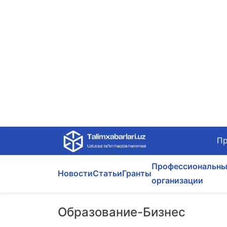
Skip
Пр
to
content
Профессиональны
Новости
Статьи
Гранты
организации
Образование-Бизнес