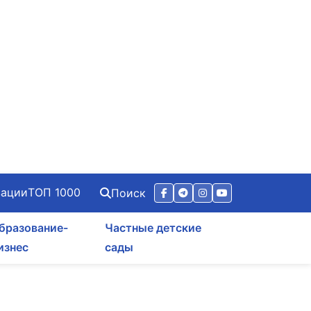
зации
ТОП 1000
Поиск
бразование-
Частные детские
изнес
сады