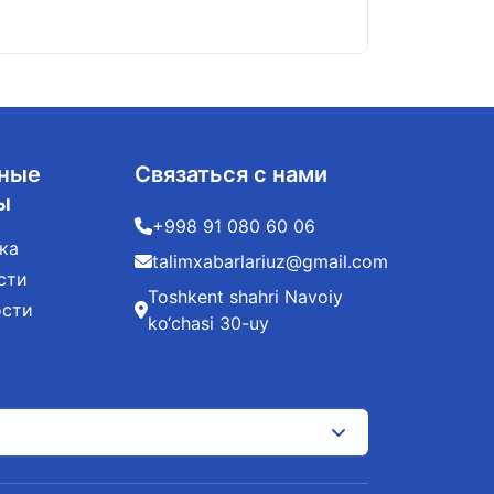
ные
Связаться с нами
ы
+998 91 080 60 06
ка
talimxabarlariuz@gmail.com
сти
Toshkent shahri Navoiy
ости
ko‘chasi 30-uy