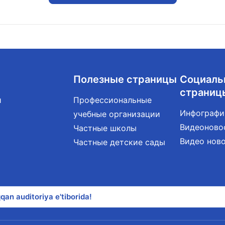
Полезные страницы
Социаль
страниц
и
Профессиональные
Инфографи
учебные организации
Видеоново
Частные школы
Видео нов
Частные детские сады
qan auditoriya e'tiborida!