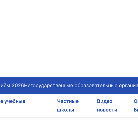
иём 2026
Негосударственные образовательные органи
е учебные
Частные
Видео
О
школы
новости
Б