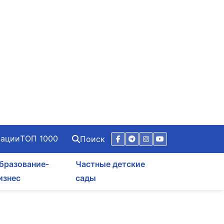
зации
ТОП 1000
Поиск
бразование-
Частные детские
изнес
сады