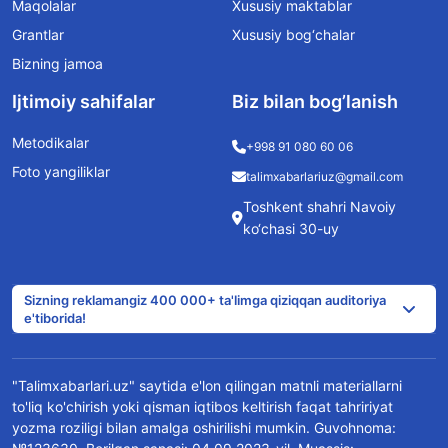
Maqolalar
Xususiy maktablar
Grantlar
Xususiy bog‘chalar
Bizning jamoa
Ijtimoiy sahifalar
Biz bilan bog’lanish
Metodikalar
+998 91 080 60 06
Foto yangiliklar
talimxabarlariuz@gmail.com
Toshkent shahri Navoiy
ko‘chasi 30-uy
Sizning reklamangiz 400 000+ ta'limga qiziqqan auditoriya
e'tiborida!
"Talimxabarlari.uz" saytida e'lon qilingan matnli materiallarni
to'liq ko'chirish yoki qisman iqtibos keltirish faqat tahririyat
yozma roziligi bilan amalga oshirilishi mumkin. Guvohnoma: