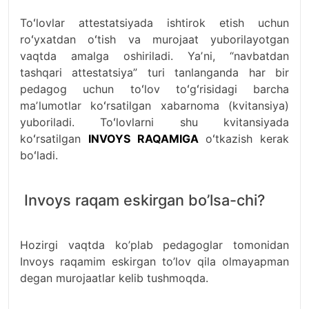
Toʻlovlar attestatsiyada ishtirok etish uchun
roʻyxatdan oʻtish va murojaat yuborilayotgan
vaqtda amalga oshiriladi. Yaʼni, “navbatdan
tashqari attestatsiya” turi tanlanganda har bir
pedagog uchun toʻlov toʻgʻrisidagi barcha
maʼlumotlar koʻrsatilgan xabarnoma (kvitansiya)
yuboriladi. Toʻlovlarni shu kvitansiyada
koʻrsatilgan
INVOYS RAQAMIGA
oʻtkazish kerak
boʻladi.
Invoys raqam eskirgan bo’lsa-chi?
Hozirgi vaqtda ko’plab pedagoglar tomonidan
Invoys raqamim eskirgan to’lov qila olmayapman
degan murojaatlar kelib tushmoqda.