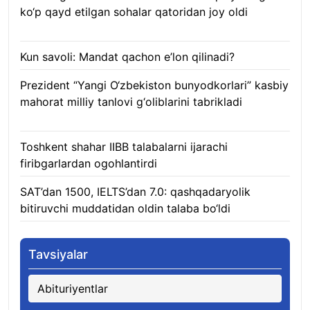
ko‘p qayd etilgan sohalar qatoridan joy oldi
09.08.2026
Kun savoli: Mandat qachon e’lon qilinadi?
09.08.2026
Prezident “Yangi O‘zbekiston bunyodkorlari” kasbiy
mahorat milliy tanlovi g‘oliblarini tabrikladi
08.08.2026
Toshkent shahar IIBB talabalarni ijarachi
firibgarlardan ogohlantirdi
08.08.2026
SAT’dan 1500, IELTS’dan 7.0: qashqadaryolik
bitiruvchi muddatidan oldin talaba bo‘ldi
08.08.2026
Tavsiyalar
Abituriyentlar