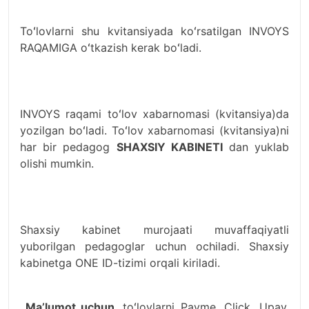
Toʻlovlarni shu kvitansiyada koʻrsatilgan INVOYS
RAQAMIGA oʻtkazish kerak boʻladi.
INVOYS raqami toʻlov xabarnomasi (kvitansiya)da
yozilgan boʻladi. Toʻlov xabarnomasi (kvitansiya)ni
har bir pedagog
SHAXSIY KABINETI
dan yuklab
olishi mumkin.
Shaxsiy kabinet murojaati muvaffaqiyatli
yuborilgan pedagoglar uchun ochiladi. Shaxsiy
kabinetga ONE ID-tizimi orqali kiriladi.
Ma’lumot uchun,
toʻlovlarni Payme, Click, Upay,