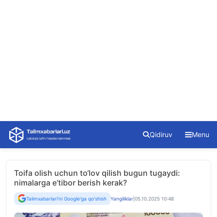
Skip
Qidiruv
Menu
to
content
Toifa olish uchun to‘lov qilish bugun tugaydi:
nimalarga e’tibor berish kerak?
Talimxabarlari'ni Google'ga qo'shish
Yangiliklar
|
05.10.2025 10:48