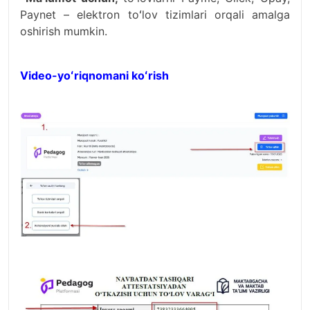
Paynet – elektron toʻlov tizimlari orqali amalga
oshirish mumkin.
Video-yoʻriqnomani koʻrish