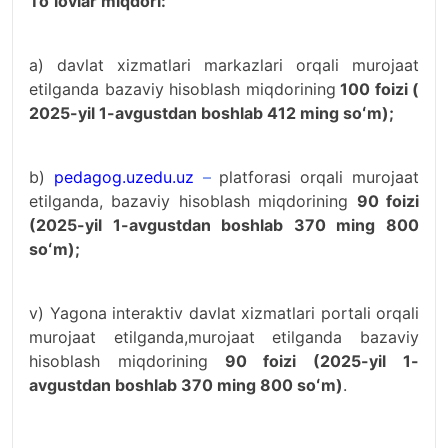
Toʻlovlar miqdori:
a) davlat xizmatlari markazlari orqali murojaat
etilganda bazaviy hisoblash miqdorining
100 foizi (
2025-yil 1-avgustdan boshlab 412 ming soʻm);
b)
pedagog.uzedu.uz
–
platforasi orqali murojaat
etilganda, bazaviy hisoblash miqdorining
90 foizi
(2025-yil 1-avgustdan boshlab 370 ming 800
soʻm);
v) Yagona interaktiv davlat xizmatlari portali orqali
murojaat etilganda,murojaat etilganda bazaviy
hisoblash miqdorining
90 foizi (2025-yil 1-
avgustdan boshlab 370 ming 800 soʻm)
.