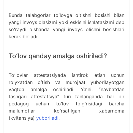
Bunda talabgorlar toʻlovga oʻtishni bosishi bilan
yangi invoys olasizmi yoki eskisini ishlatasizmi deb
soʻraydi oʻshanda yangi invoys olishni bosishlari
kerak bo’ladi.
Toʻlov qanday amalga oshiriladi?
Toʻlovlar attestatsiyada ishtirok etish uchun
roʻyxatdan oʻtish va murojaat yuborilayotgan
vaqtda amalga oshiriladi. Yaʼni, “navbatdan
tashqari attestatsiya” turi tanlanganda har bir
pedagog uchun toʻlov toʻgʻrisidagi barcha
maʼlumotlar koʻrsatilgan xabarnoma
(kvitansiya)
yuboriladi.