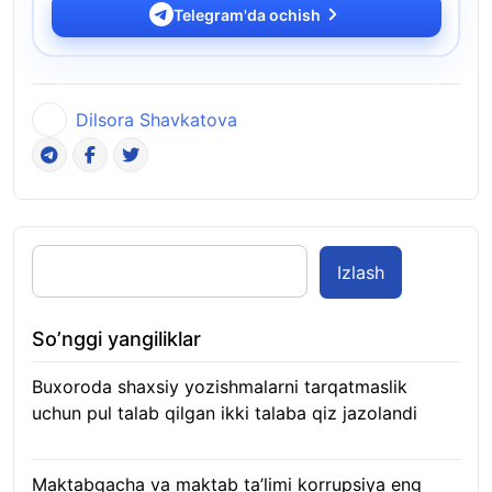
Telegram'da ochish
Dilsora Shavkatova
Izlash
So’nggi yangiliklar
Buxoroda shaxsiy yozishmalarni tarqatmaslik
uchun pul talab qilgan ikki talaba qiz jazolandi
09.08.2026
Maktabgacha va maktab ta’limi korrupsiya eng