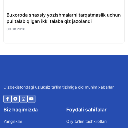
Buxoroda shaxsiy yozishmalarni tarqatmaslik uchun
Ma
pul talab qilgan ikki talaba qiz jazolandi
qay
09.08.2026
09.
O‘zbekistondagi uzluksiz ta’lim tizimiga oid muhim xabarlar
Biz haqimizda
Foydali sahifalar
Yangiliklar
Oliy ta’lim tashkilotlari