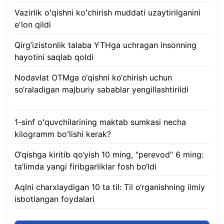
Vazirlik oʻqishni koʻchirish muddati uzaytirilganini
eʼlon qildi
06.08.2026
Qirg‘izistonlik talaba YTHga uchragan insonning
hayotini saqlab qoldi
06.08.2026
Nodavlat OTMga o‘qishni ko‘chirish uchun
so‘raladigan majburiy sabablar yengillashtirildi
06.08.2026
1-sinf oʻquvchilarining maktab sumkasi necha
kilogramm boʻlishi kerak?
06.08.2026
O‘qishga kiritib qo‘yish 10 ming, “perevod” 6 ming:
ta’limda yangi firibgarliklar fosh bo‘ldi
06.08.2026
Aqlni charxlaydigan 10 ta til: Til o‘rganishning ilmiy
isbotlangan foydalari
05.08.2026