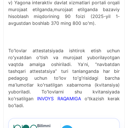
v) Yagona interaktiv davlat xizmatlari portali orqali
murojaat etilganda,murojaat etilganda bazaviy
hisoblash miqdorining 90 foizi (2025-yil 1-
avgustdan boshlab 370 ming 800 soʻm).
Toʻlovlar attestatsiyada ishtirok etish uchun
roʻyxatdan oʻtish va murojaat yuborilayotgan
vaqtda amalga oshiriladi. Yaʼni, “navbatdan
tashqari attestatsiya” turi tanlanganda har bir
pedagog uchun toʻlov toʻgʻrisidagi barcha
maʼlumotlar koʻrsatilgan xabarnoma (kvitansiya)
yuboriladi. Toʻlovlarni shu kvitansiyada
koʻrsatilgan
INVOYS RAQAMIGA
oʻtkazish kerak
boʻladi.
Bilimni