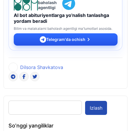
baholash
agentligi
AI bot abituriyentlarga yo'nalish tanlashga
yordam beradi
Bilim va malakalarni baholash agentligi ma'lumotlari asosida.
Telegram'da ochish
Dilsora Shavkatova
Izlash
So’nggi yangiliklar