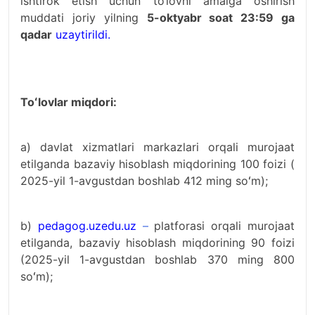
ishtirok etish uchun to‘lovni amalga oshirish
muddati joriy yilning
5-oktyabr soat 23:59 ga
qadar
uzaytirildi.
Toʻlovlar miqdori:
a) davlat xizmatlari markazlari orqali murojaat
etilganda bazaviy hisoblash miqdorining 100 foizi (
2025-yil 1-avgustdan boshlab 412 ming soʻm);
b)
pedagog.uzedu.uz
–
platforasi orqali murojaat
etilganda, bazaviy hisoblash miqdorining 90 foizi
(2025-yil 1-avgustdan boshlab 370 ming 800
soʻm);