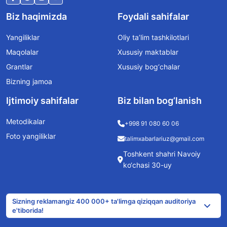
Biz haqimizda
Foydali sahifalar
Yangiliklar
Oliy ta’lim tashkilotlari
Maqolalar
Xususiy maktablar
Grantlar
Xususiy bog‘chalar
Bizning jamoa
Ijtimoiy sahifalar
Biz bilan bog’lanish
Metodikalar
+998 91 080 60 06
Foto yangiliklar
talimxabarlariuz@gmail.com
Toshkent shahri Navoiy
ko‘chasi 30-uy
Sizning reklamangiz 400 000+ ta'limga qiziqqan auditoriya
e'tiborida!