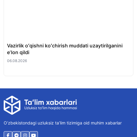
Vazirlik oʻqishni koʻchirish muddati uzaytirilganini
Qi
eʼlon qildi
hay
06.08.2026
06.
O‘zbekistondagi uzluksiz ta’lim tizimiga oid muhim xabarlar