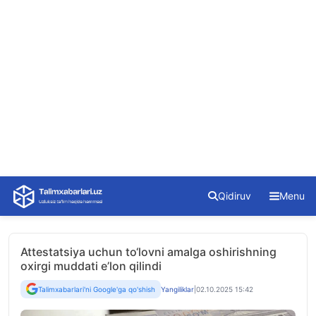
Skip
Qidiruv
Menu
to
content
Attestatsiya uchun to‘lovni amalga oshirishning
oxirgi muddati e’lon qilindi
Talimxabarlari'ni Google'ga qo'shish
Yangiliklar
|
02.10.2025 15:42