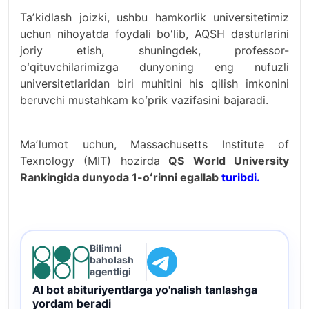
Taʼkidlash joizki, ushbu hamkorlik universitetimiz
uchun nihoyatda foydali boʻlib, AQSH dasturlarini
joriy etish, shuningdek, professor-
oʻqituvchilarimizga dunyoning eng nufuzli
universitetlaridan biri muhitini his qilish imkonini
beruvchi mustahkam koʻprik vazifasini bajaradi.
Maʼlumot uchun, Massachusetts Institute of
Texnology (MIT) hozirda
QS World University
Rankingida dunyoda 1-oʻrinni egallab
turibdi.
Bilimni
baholash
agentligi
AI bot abituriyentlarga yo'nalish tanlashga
yordam beradi