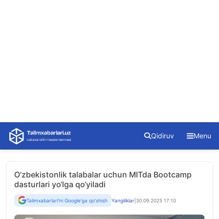
Skip
Qidiruv
Menu
to
content
O’zbekistonlik talabalar uchun MITda Bootcamp
dasturlari yo‘lga qo‘yiladi
Talimxabarlari'ni Google'ga qo'shish
Yangiliklar
|
30.09.2025 17:10