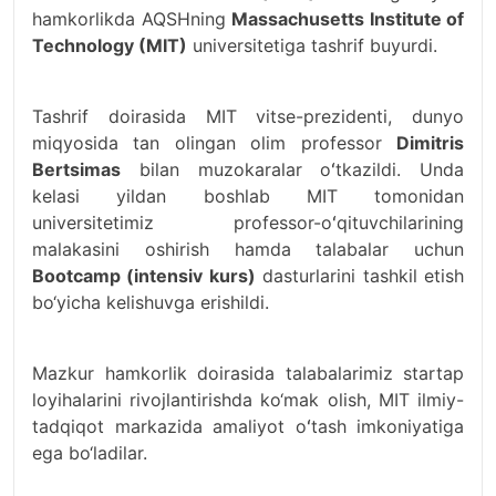
hamkorlikda AQSHning
Massachusetts Institute of
Technology (MIT)
universitetiga tashrif buyurdi.
Tashrif doirasida MIT vitse-prezidenti, dunyo
miqyosida tan olingan olim professor
Dimitris
Bertsimas
bilan muzokaralar oʻtkazildi. Unda
kelasi yildan boshlab MIT tomonidan
universitetimiz professor-oʻqituvchilarining
malakasini oshirish hamda talabalar uchun
Bootcamp (intensiv kurs)
dasturlarini tashkil etish
bo‘yicha kelishuvga erishildi.
Mazkur hamkorlik doirasida talabalarimiz startap
loyihalarini rivojlantirishda ko‘mak olish, MIT ilmiy-
tadqiqot markazida amaliyot oʻtash imkoniyatiga
ega bo‘ladilar.