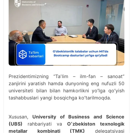
Prezidentimizning “Taʼlim – ilm-fan – sanoat”
zanjirini yaratish hamda dunyoning eng nufuzli 50
universiteti bilan bilan hamkorlikni yoʻlga qoʻyish
tashabbuslari yangi bosqichga koʻtarilmoqda.
Xususan,
University of Business and Science
(UBS)
rahbariyati va
Oʻzbekiston texnologik
metallar kombinati (TMK)
delegatsiyasi