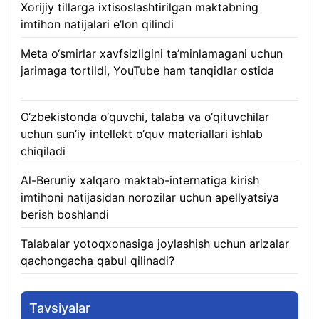
Xorijiy tillarga ixtisoslashtirilgan maktabning
imtihon natijalari e’lon qilindi
07.08.2026
Meta o‘smirlar xavfsizligini ta’minlamagani uchun
jarimaga tortildi, YouTube ham tanqidlar ostida
07.08.2026
O‘zbekistonda o‘quvchi, talaba va o‘qituvchilar
uchun sun’iy intellekt o‘quv materiallari ishlab
chiqiladi
07.08.2026
Al-Beruniy xalqaro maktab-internatiga kirish
imtihoni natijasidan norozilar uchun apellyatsiya
berish boshlandi
07.08.2026
Talabalar yotoqxonasiga joylashish uchun arizalar
qachongacha qabul qilinadi?
07.08.2026
Tavsiyalar