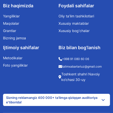
Biz haqimizda
Foydali sahifalar
Yangiliklar
Oliy ta’lim tashkilotlari
Maqolalar
Xususiy maktablar
Grantlar
Xususiy bog‘chalar
Bizning jamoa
Ijtimoiy sahifalar
Biz bilan bog’lanish
Metodikalar
+998 91 080 60 06
Foto yangiliklar
talimxabarlariuz@gmail.com
Toshkent shahri Navoiy
ko‘chasi 30-uy
Sizning reklamangiz 400 000+ ta'limga qiziqqan auditoriya
e'tiborida!