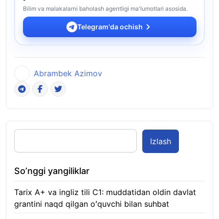
Bilim va malakalarni baholash agentligi ma'lumotlari asosida.
Telegram'da ochish
Abrambek Azimov
Izlash
So’nggi yangiliklar
Tarix A+ va ingliz tili C1: muddatidan oldin davlat
grantini naqd qilgan oʻquvchi bilan suhbat
07.08.2026