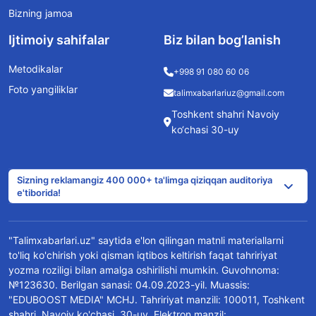
Bizning jamoa
Ijtimoiy sahifalar
Biz bilan bog’lanish
Metodikalar
+998 91 080 60 06
Foto yangiliklar
talimxabarlariuz@gmail.com
Toshkent shahri Navoiy
ko‘chasi 30-uy
Sizning reklamangiz 400 000+ ta'limga qiziqqan auditoriya
e'tiborida!
"Talimxabarlari.uz" saytida e'lon qilingan matnli materiallarni
to'liq ko'chirish yoki qisman iqtibos keltirish faqat tahririyat
yozma roziligi bilan amalga oshirilishi mumkin. Guvohnoma:
№123630. Berilgan sanasi: 04.09.2023-yil. Muassis:
"EDUBOOST MEDIA" MCHJ. Tahririyat manzili: 100011, Toshkent
shahri, Navoiy ko'chasi, 30-uy. Elektron manzil: