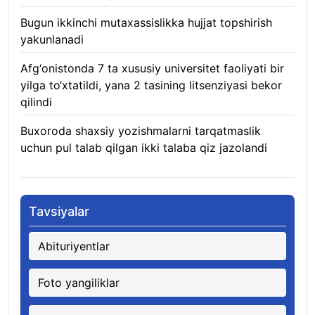
Bugun ikkinchi mutaxassislikka hujjat topshirish
yakunlanadi
10.08.2026
Afg‘onistonda 7 ta xususiy universitet faoliyati bir
yilga to‘xtatildi, yana 2 tasining litsenziyasi bekor
qilindi
10.08.2026
Buxoroda shaxsiy yozishmalarni tarqatmaslik
uchun pul talab qilgan ikki talaba qiz jazolandi
09.08.2026
Tavsiyalar
Abituriyentlar
Foto yangiliklar