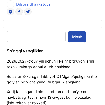
Dilsora Shavkatova
Izlash
So’nggi yangiliklar
2026/2027-o‘quv yili uchun 11-sinf bitiruvchilarini
texnikumlarga qabul qilish boshlandi
10.08.2026
Bu safar 3-kursga: Tibbiyot OTMga oʻqishga kiritib
qoʻyish boʻyicha yangi firibgarlik aniqlandi
10.08.2026
Xorijda olingan diplomlarni tan olish bo‘yicha
navbatdagi test sinovi 13-avgust kuni o‘tkaziladi
(ishtirokchilar ro‘yxati)
10.08.2026