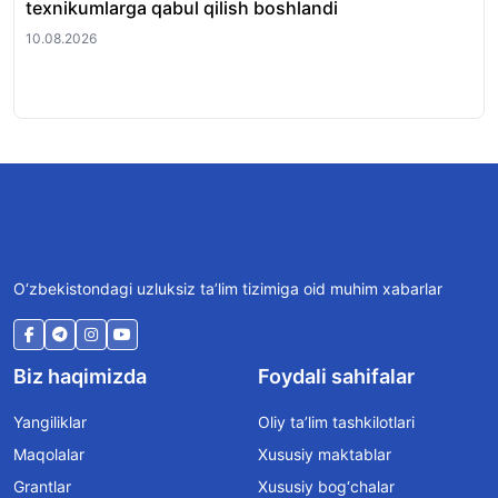
texnikumlarga qabul qilish boshlandi
qoʻ
10.08.2026
10.
O‘zbekistondagi uzluksiz ta’lim tizimiga oid muhim xabarlar
Biz haqimizda
Foydali sahifalar
Yangiliklar
Oliy ta’lim tashkilotlari
Maqolalar
Xususiy maktablar
Grantlar
Xususiy bog‘chalar