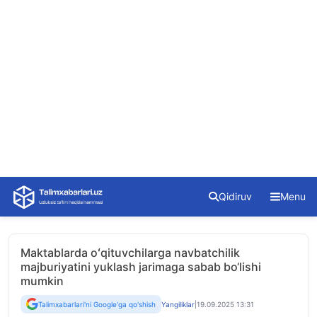
Skip
Qidiruv
Menu
to
content
Maktablarda oʻqituvchilarga navbatchilik
majburiyatini yuklash jarimaga sabab bo‘lishi
mumkin
Talimxabarlari'ni Google'ga qo'shish
Yangiliklar
|
19.09.2025 13:31