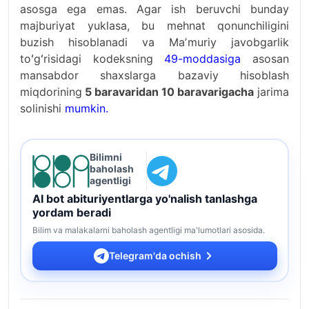
asosga ega emas. Agar ish beruvchi bunday
majburiyat yuklasa, bu mehnat qonunchiligini
buzish hisoblanadi va Maʼmuriy javobgarlik
toʻgʻrisidagi kodeksning
49-moddasiga
asosan
mansabdor shaxslarga bazaviy hisoblash
miqdorining
5 baravaridan 10 baravarigacha
jarima
solinishi
mumkin.
Bilimni
baholash
agentligi
AI bot abituriyentlarga yo'nalish tanlashga
yordam beradi
Bilim va malakalarni baholash agentligi ma'lumotlari asosida.
Telegram'da ochish