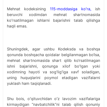
Mehnat kodeksining
115-moddasiga koʻra,
ish
beruvchi xodimdan mehnat shartnomasida
koʻrsatilmagan ishlarni bajarishni talab qilishga
haqli emas.
Shuningdek, agar ushbu Kodeksda va boshqa
qonunda boshqacha qoidalar belgilanmagan bo‘lsa,
mehnat shartnomasida shart qilib ko‘rsatilmagan
ishni bajarishni, qonunga xilof boʻlgan yoki
xodimning hayoti va sogʻligʻiga xavf soladigan,
uning huquqlarini poymol etadigan vazifalarni
yuklash ham taqiqlanadi.
Shu bois, oʻqituvchidan oʻz lavozim vazifalariga
kirmaydigan “navbatchilik”ni talab qilish qonuniy