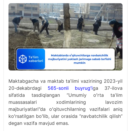
Maktabgacha va maktab taʼlimi vazirining 2023-yil
20-dekabrdagi
565-sonli buyrugʻi
ga 37-ilova
sifatida tasdiqlangan “Umumiy oʻrta taʼlim
muassasalari xodimlarining lavozim
majburiyatlari”da oʻqituvchilarning vazifalari aniq
koʻrsatilgan boʻlib, ular orasida “navbatchilik qilish”
degan vazifa mavjud emas.