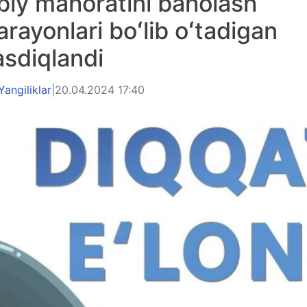
iy mahoratini baholash
arayonlari boʻlib oʻtadigan
asdiqlandi
Yangiliklar
|
20.04.2024 17:40