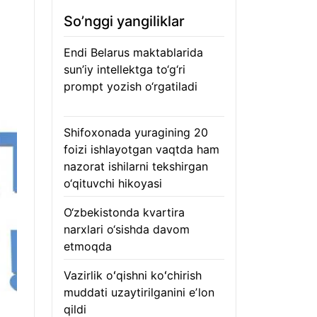
So’nggi yangiliklar
Endi Belarus maktablarida
sun’iy intellektga to‘g‘ri
prompt yozish o‘rgatiladi
06.08.2026
Shifoxonada yuragining 20
foizi ishlayotgan vaqtda ham
nazorat ishilarni tekshirgan
o‘qituvchi hikoyasi
06.08.2026
O‘zbekistonda kvartira
narxlari o‘sishda davom
etmoqda
06.08.2026
Vazirlik oʻqishni koʻchirish
muddati uzaytirilganini eʼlon
qildi
06.08.2026