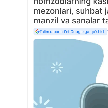
nomzodlarning kasb
mezonlari, suhbat j
manzil va sanalar t
Talimxabarlari'ni Google'ga qo'shish