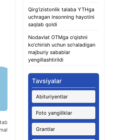
Qirg‘izistonlik talaba YTHga
uchragan insonning hayotini
saqlab qoldi
06.08.2026
Nodavlat OTMga o‘qishni
ko‘chirish uchun so‘raladigan
majburiy sabablar
yengillashtirildi
06.08.2026
Tavsiyalar
Abituriyentlar
Foto yangiliklar
tab
Grantlar
imal