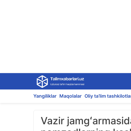
Skip
to
content
Yangiliklar
Maqolalar
Oliy ta’lim tashkilotla
Vazir jamgʻarmasid