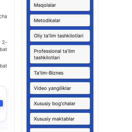
Maqolalar
cha
Metodikalar
Oliy ta'lim tashkilotlari
 2-
bat
Professional ta'lim
tashkilotlari
bat
Ta'lim-Biznes
Video yangiliklar
Xususiy bog‘chalar
Xususiy maktablar