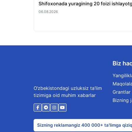
Shifoxonada yuragining 20 foizi ishlayotg
06.08.2026
Biz ha
Yangilikl
Maqolal
O‘zbekistondagi uzluksiz ta’lim
Grantlar
tizimiga oid muhim xabarlar
Bizning 
Sizning reklamangiz 400 000+ ta'limga qiziq