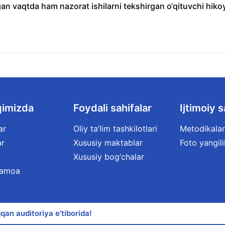
an vaqtda ham nazorat ishilarni tekshirgan o‘qituvchi hiko
qimizda
Foydali sahifalar
Ijtimoiy s
ar
Oliy ta’lim tashkilotlari
Metodikalar
ar
Xususiy maktablar
Foto yangili
Xususiy bog‘chalar
jamoa
qan auditoriya e'tiborida!