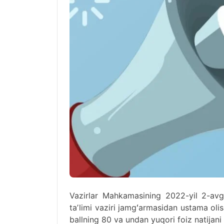
Vazirlar Mahkamasining 2022-yil 2-av
taʼlimi vaziri jamgʻarmasidan ustama oli
ballning 80 va undan yuqori foiz natijan