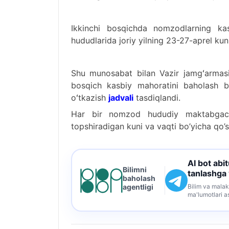
Ikkinchi bosqichda nomzodlarning ka
hududlarida joriy yilning 23-27-aprel kunl
Shu munosabat bilan Vazir jamgʻarmasi
bosqich kasbiy mahoratini baholash 
oʻtkazish
jadvali
tasdiqlandi.
Har bir nomzod hududiy maktabgac
topshiradigan kuni va vaqti bo’yicha qo’
AI bot abi
Bilimni
tanlashga
baholash
Bilim va malak
agentligi
ma'lumotlari a