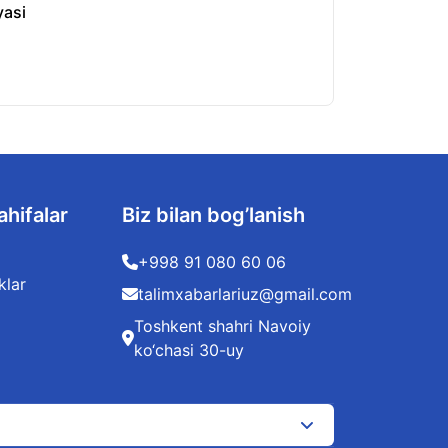
yasi
O‘zbekistonda kv
06.08.2026
ahifalar
Biz bilan bog’lanish
+998 91 080 60 06
klar
talimxabarlariuz@gmail.com
Toshkent shahri Navoiy
ko‘chasi 30-uy