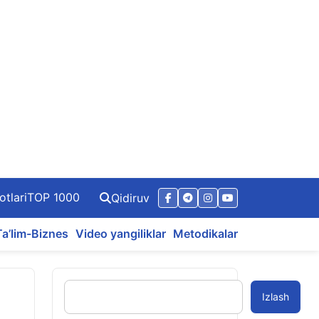
otlari
TOP 1000
Qidiruv
Ta’lim-Biznes
Video yangiliklar
Metodikalar
Izlash