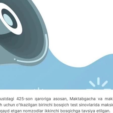
gustdagi 425-son qaroriga asosan, Maktabgacha va mak
sh uchun oʻtkazilgan birinchi bosqich test sinovlarida maks
i qayd etgan nomzodlar ikkinchi bosqichga tavsiya etilgan.