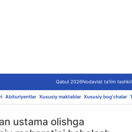
Qabul 2026
Nodavlat ta’lim tashkil
ri
Abituriyentlar
Xususiy maktablar
Xususiy bog‘chalar
an ustama olishga