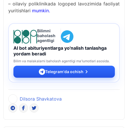
– oilaviy poliklinikada logoped lavozimida faoliyat
yuritishlari
mumkin.
Bilimni
baholash
agentligi
AI bot abituriyentlarga yo'nalish tanlashga
yordam beradi
Bilim va malakalarni baholash agentligi ma'lumotlari asosida.
Telegram'da ochish
Dilsora Shavkatova