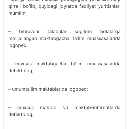
qirrali boʻlib, quyidagi joylarda faoliyat yuritishlari
mumkin:
– bitiruvchi talabalar sogʻlom bolalarga
moʻljallangan maktabgacha taʼlim muassasalarida
logoped;
– maxsus maktabgacha taʼlim muassasalarida
defektolog;
– umumtaʼlim maktablarida logoped;
– maxsus maktab va maktab-internatlarda
defektolog;