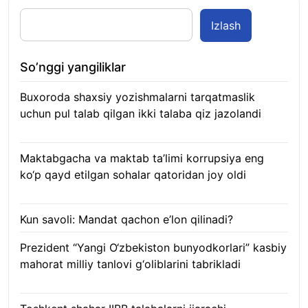
Izlash
So’nggi yangiliklar
Buxoroda shaxsiy yozishmalarni tarqatmaslik
uchun pul talab qilgan ikki talaba qiz jazolandi
09.08.2026
Maktabgacha va maktab ta’limi korrupsiya eng
ko‘p qayd etilgan sohalar qatoridan joy oldi
09.08.2026
Kun savoli: Mandat qachon e’lon qilinadi?
09.08.2026
Prezident “Yangi O‘zbekiston bunyodkorlari” kasbiy
mahorat milliy tanlovi g‘oliblarini tabrikladi
08.08.2026