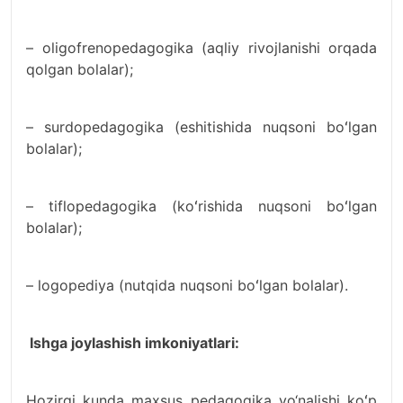
– oligofrenopedagogika (aqliy rivojlanishi orqada
qolgan bolalar);
– surdopedagogika (eshitishida nuqsoni boʻlgan
bolalar);
– tiflopedagogika (koʻrishida nuqsoni boʻlgan
bolalar);
– logopediya (nutqida nuqsoni boʻlgan bolalar).
Ishga joylashish imkoniyatlari:
Hozirgi kunda maxsus pedagogika yo‘nalishi koʻp