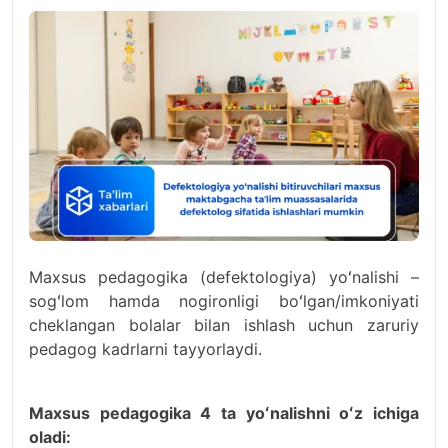
Maxsus pedagogika (defektologiya) yoʻnalishi –
sogʻlom hamda nogironligi boʻlgan/imkoniyati
cheklangan bolalar bilan ishlash uchun zaruriy
pedagog kadrlarni tayyorlaydi.
Maxsus pedagogika 4 ta yoʻnalishni oʻz ichiga
oladi: