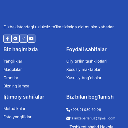
O‘zbekistondagi uzluksiz ta’lim tizimiga oid muhim xabarlar
Biz haqimizda
Foydali sahifalar
Yangiliklar
Oliy ta’lim tashkilotlari
Maqolalar
Xususiy maktablar
Grantlar
Xususiy bog‘chalar
Bizning jamoa
Ijtimoiy sahifalar
Biz bilan bog’lanish
Metodikalar
+998 91 080 60 06
Foto yangiliklar
talimxabarlariuz@gmail.com
Toshkent shahri Navoiy