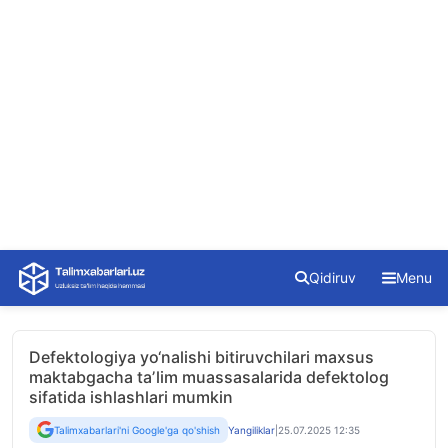
Skip
Qidiruv
Menu
to
content
Defektologiya yo‘nalishi bitiruvchilari maxsus
maktabgacha taʼlim muassasalarida defektolog
sifatida ishlashlari mumkin
Talimxabarlari'ni Google'ga qo'shish
Yangiliklar
|
25.07.2025 12:35