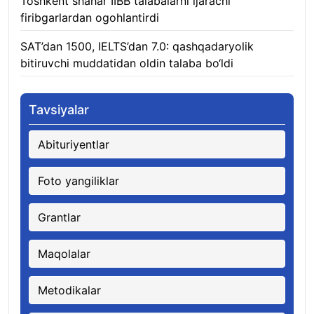
Toshkent shahar IIBB talabalarni ijarachi
firibgarlardan ogohlantirdi
08.08.2026
SAT’dan 1500, IELTS’dan 7.0: qashqadaryolik
bitiruvchi muddatidan oldin talaba bo‘ldi
08.08.2026
Tavsiyalar
Abituriyentlar
Foto yangiliklar
Grantlar
Maqolalar
Metodikalar