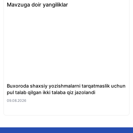
Mavzuga doir yangiliklar
Buxoroda shaxsiy yozishmalarni tarqatmaslik uchun
Ma
pul talab qilgan ikki talaba qiz jazolandi
qay
09.08.2026
09.