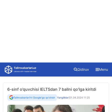
Skip
Qidiruv
Menu
to
content
6-sinf o’quvchisi IELTSdan 7 ballni qo’lga kiritdi
Talimxabarlari'ni Google'ga qo'shish
Yangiliklar
|
01.04.2024 11:25