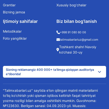
Grantlar
Xususiy bog‘chalar
Bizning jamoa
Ijtimoiy sahifalar
Biz bilan bog’lanish
Metodikalar
+998 91 080 60 06
Foto yangiliklar
talimxabarlariuz@gmail.com
Toshkent shahri Navoiy
ko‘chasi 30-uy
Sizning reklamangiz 400 000+ ta'limga qiziqqan auditoriya
e'tiborida!
"Talimxabarlari.uz" saytida e'lon qilingan matnli materiallarni
to'liq ko'chirish yoki qisman iqtibos keltirish faqat tahririyat
yozma roziligi bilan amalga oshirilishi mumkin. Guvohnoma:
№123630. Berilgan sanasi: 04.09.2023-yil. Muassis: