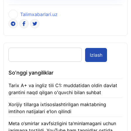
Talimxabarlari.uz
Izlash
So’nggi yangiliklar
Tarix A+ va ingliz tili C1: muddatidan oldin davlat
grantini naqd qilgan oʻquvchi bilan suhbat
07.08.2026
Xorijiy tillarga ixtisoslashtirilgan maktabning
imtihon natijalari e’lon qilindi
07.08.2026
Meta o‘smirlar xavfsizligini ta’minlamagani uchun
jarimaga tortildi, YouTube ham tanqidlar ostida