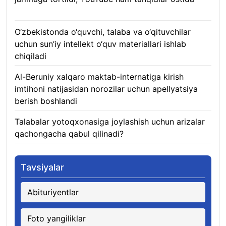
07.08.2026
O‘zbekistonda o‘quvchi, talaba va o‘qituvchilar
uchun sun’iy intellekt o‘quv materiallari ishlab
chiqiladi
07.08.2026
Al-Beruniy xalqaro maktab-internatiga kirish
imtihoni natijasidan norozilar uchun apellyatsiya
berish boshlandi
07.08.2026
Talabalar yotoqxonasiga joylashish uchun arizalar
qachongacha qabul qilinadi?
07.08.2026
Tavsiyalar
Abituriyentlar
Foto yangiliklar