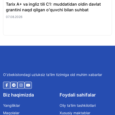
Tarix A+ va ingliz tili C1: muddatidan oldin davlat
Xor
grantini naqd qilgan oʻquvchi bilan suhbat
nat
07.08.2026
07.
O‘zbekistondagi uzluksiz ta’lim tizimiga oid muhim xabarlar
Biz haqimizda
Foydali sahifalar
Yangiliklar
Oliy ta’lim tashkilotlari
Maqolalar
Xususiy maktablar