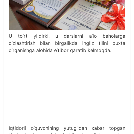
U to’rt yildirki, u darslarni a’lo baholarga
o’zlashtirish bilan birgalikda ingliz tilini puxta
o’rganishga alohida e’tibor qaratib kelmoqda.
Iqtidorli o’quvchining yutug’idan xabar topgan