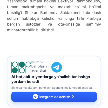
Yashnobod tumani hokimi Baxtiyor Rahmonqulov,
tuman maktabgacha va maktab ta’limi bo’limi
boshlig’i Shukur Burhonov Saidaxonni tabriklash
uchun maktabga kelishdi va unga ta’lim-tarbiya
bergan ustozlari va ota-onasiga samimiy
minnatdorchilik bildirishdi.
Bilimni
baholash
agentligi
AI bot abituriyentlarga yo'nalish tanlashga
yordam beradi
Bilim va malakalarni baholash agentligi ma'lumotlari asosida.
Telegram'da ochish