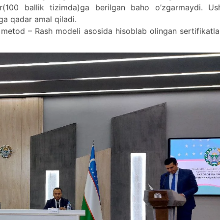
ar(100 ballik tizimda)ga berilgan baho o’zgarmaydi. Us
ga qadar amal qiladi.
ro metod – Rash modeli asosida hisoblab olingan sertifikatl