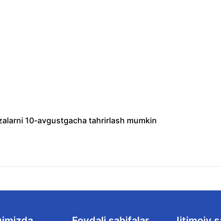
arizalarni 10-avgustgacha tahrirlash mumkin
qimizda
Foydali sahifalar
Ijtimoiy s