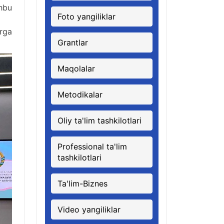
hbu
Foto yangiliklar
arga
Grantlar
Maqolalar
Metodikalar
Oliy ta'lim tashkilotlari
Professional ta'lim
tashkilotlari
Ta'lim-Biznes
Video yangiliklar