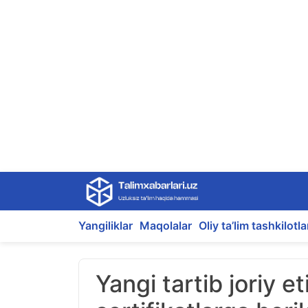
Skip
to
content
Yangiliklar
Maqolalar
Oliy ta’lim tashkilotla
Yangi tartib joriy e