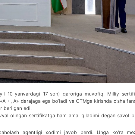
il 10-yanvardagi 17-son) qaroriga muvofiq, Milliy sertif
t «A +, A» darajaga ega bo’ladi va OTMga kirishda o‘sha fa
 berilgan edi.
val olingan sertifikatga ham amal qiladimi degan savol b
baholash agentligi xodimi javob berdi. Unga ko’ra me