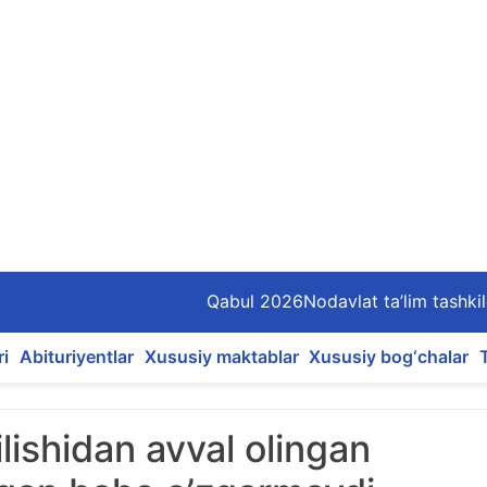
Qabul 2026
Nodavlat ta’lim tashkil
ri
Abituriyentlar
Xususiy maktablar
Xususiy bog‘chalar
tilishidan avval olingan