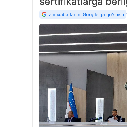
sertifikatlarga ber
Talimxabarlari'ni Google'ga qo'shish