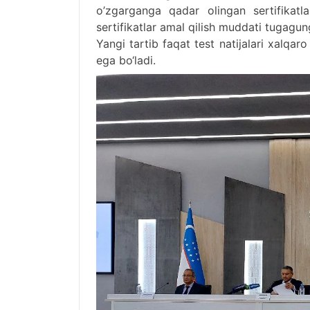
o’zgarganga qadar olingan sertifikatl
sertifikatlar amal qilish muddati tugagun
Yangi tartib faqat test natijalari xalqa
ega bo‘ladi.