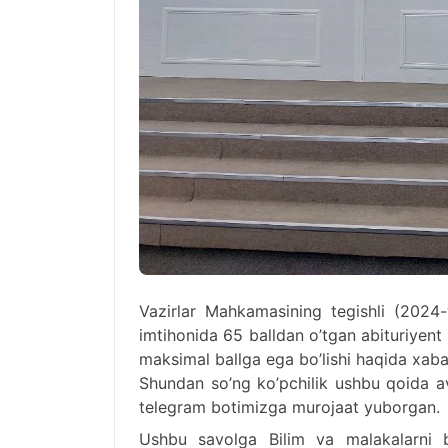
Vazirlar Mahkamasining tegishli (2024-y
imtihonida 65 balldan o’tgan abituriyen
maksimal ballga ega bo’lishi haqida xabar
Shundan so’ng ko’pchilik ushbu qoida av
telegram botimizga murojaat yuborgan.
Ushbu savolga Bilim va malakalarni 