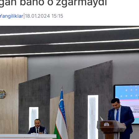
ilgan baho o’zgarmaydi
Yangiliklar
|
18.01.2024 15:15