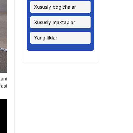
Xususiy bog‘chalar
Xususiy maktablar
Yangiliklar
ani
asi