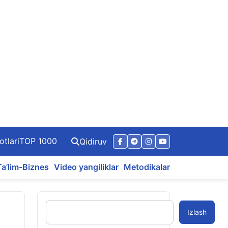
otlari
TOP 1000
Qidiruv
Ta’lim-Biznes
Video yangiliklar
Metodikalar
Izlash