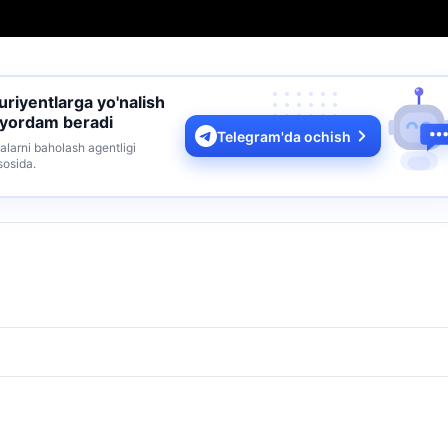
turiyentlarga yo'nalish
 yordam beradi
Telegram'da ochish
alarni baholash agentligi
sosida.