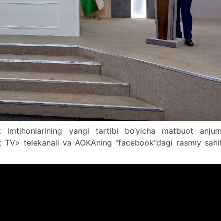
at imtihonlarining yangi tartibi bo‘yicha matbuot anjum
 TV» telekanali va AOKAning “facebook”dagi rasmiy sahif