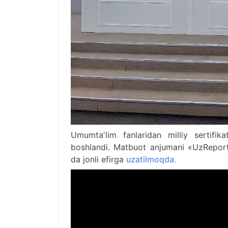
Umumtaʼlim fanlaridan milliy sertifik
boshlandi. Matbuot anjumani «UzReport
da jonli efirga
uzatilmoqda.