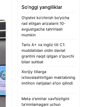
So’nggi yangiliklar
O‘qishni ko‘chirish bo‘yicha
rad etilgan arizalarni 10-
avgustgacha tahrirlash
mumkin
08.08.2026
Tarix A+ va ingliz tili C1:
muddatidan oldin davlat
grantini naqd qilgan oʻquvchi
bilan suhbat
07.08.2026
Xorijiy tillarga
ixtisoslashtirilgan maktabning
imtihon natijalari e’lon qilindi
07.08.2026
Meta o‘smirlar xavfsizligini
ta’minlamagani uchun