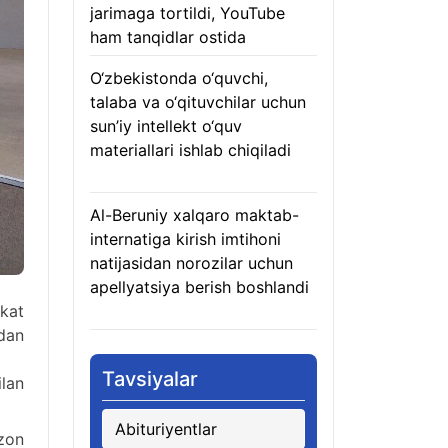
jarimaga tortildi, YouTube
ham tanqidlar ostida
07.08.2026
O‘zbekistonda o‘quvchi,
talaba va o‘qituvchilar uchun
sun’iy intellekt o‘quv
materiallari ishlab chiqiladi
07.08.2026
Al-Beruniy xalqaro maktab-
internatiga kirish imtihoni
natijasidan norozilar uchun
apellyatsiya berish boshlandi
ikat
07.08.2026
ndan
Tavsiyalar
ilan
Abituriyentlar
zon