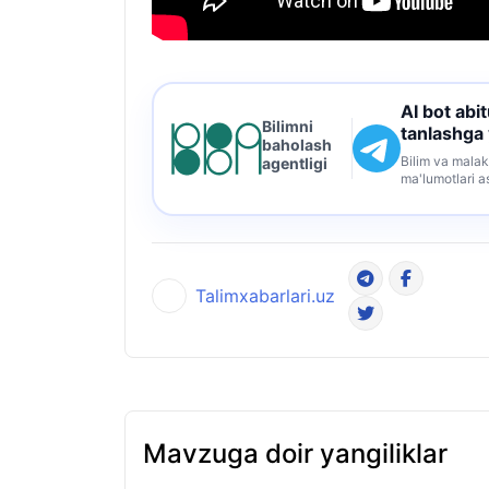
AI bot abi
Bilimni
tanlashga
baholash
Bilim va malak
agentligi
ma'lumotlari a
Talimxabarlari.uz
Mavzuga doir yangiliklar