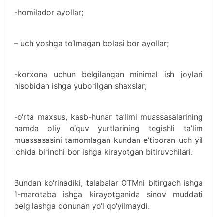
-homilador ayollar;
– uch yoshga to‘lmagan bolasi bor ayollar;
-korxona uchun belgilangan minimal ish joylari
hisobidan ishga yuborilgan shaxslar;
-o‘rta maxsus, kasb-hunar ta’limi muassasalarining
hamda oliy o‘quv yurtlarining tegishli ta’lim
muassasasini tamomlagan kundan e’tiboran uch yil
ichida birinchi bor ishga kirayotgan bitiruvchilari.
Bundan ko‘rinadiki, talabalar OTMni bitirgach ishga
1-marotaba ishga kirayotganida sinov muddati
belgilashga qonunan yo‘l qo‘yilmaydi.