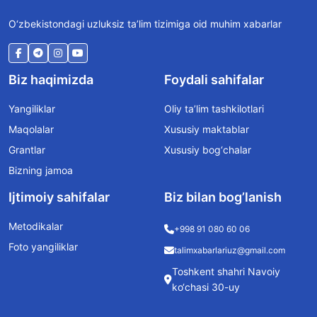
O‘zbekistondagi uzluksiz ta’lim tizimiga oid muhim xabarlar
Biz haqimizda
Foydali sahifalar
Yangiliklar
Oliy ta’lim tashkilotlari
Maqolalar
Xususiy maktablar
Grantlar
Xususiy bog‘chalar
Bizning jamoa
Ijtimoiy sahifalar
Biz bilan bog’lanish
Metodikalar
+998 91 080 60 06
Foto yangiliklar
talimxabarlariuz@gmail.com
Toshkent shahri Navoiy
ko‘chasi 30-uy