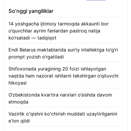
So’nggi yangiliklar
14 yoshgacha ijtimoiy tarmoqda akkaunti bor
o‘quvchilar ayrim fanlardan pastroq natija
ko‘rsatadi — tadqiqot
06.08.2026
Endi Belarus maktablarida sun’iy intellektga to‘g‘ri
prompt yozish o‘rgatiladi
06.08.2026
Shifoxonada yuragining 20 foizi ishlayotgan
vaqtda ham nazorat ishilarni tekshirgan o‘qituvchi
hikoyasi
06.08.2026
O‘zbekistonda kvartira narxlari o‘sishda davom
etmoqda
06.08.2026
Vazirlik oʻqishni koʻchirish muddati uzaytirilganini
eʼlon qildi
06.08.2026