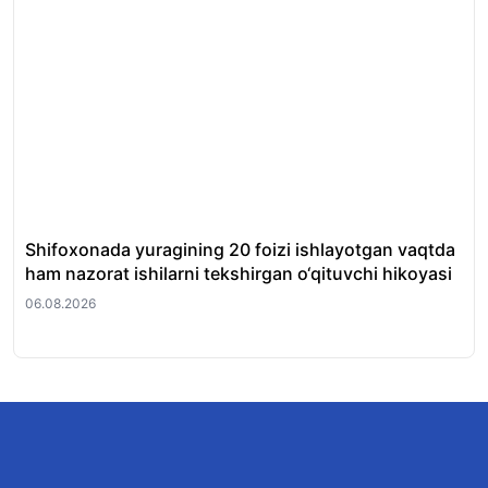
Shifoxonada yuragining 20 foizi ishlayotgan vaqtda
O‘
ham nazorat ishilarni tekshirgan o‘qituvchi hikoyasi
et
06.08.2026
06.