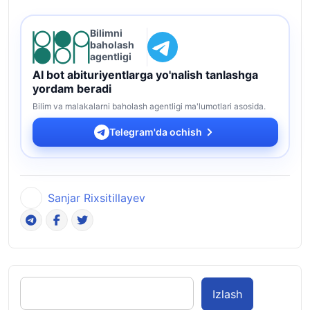
Bilimni
baholash
agentligi
AI bot abituriyentlarga yo'nalish tanlashga
yordam beradi
Bilim va malakalarni baholash agentligi ma'lumotlari asosida.
Telegram'da ochish
Sanjar Rixsitillayev
Izlash