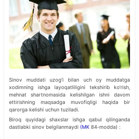
Sinov muddati uzog‘i bilan uch oy muddatga
xodimning ishga layoqatliligini tekshirib ko‘rish,
mehnat shartnomasida kelishilgan ishni davom
ettirishning maqsadga muvofiqligi haqida bir
qarorga kelishi uchun tuziladi.
Biroq quyidagi shaxslar ishga qabul qilinganda
dastlabki sinov belgilanmaydi
(
MK
84-modda) :