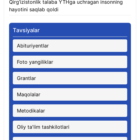
Qirg‘izistonlik talaba YTHga uchragan insonning
hayotini saqlab qoldi
06.08.2026
Tavsiyalar
Abituriyentlar
Foto yangiliklar
Grantlar
Maqolalar
Metodikalar
Oliy ta'lim tashkilotlari