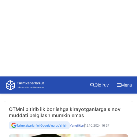
Skip
Qidiruv
Menu
to
content
OTMni bitirib ilk bor ishga kirayotganlarga sinov
muddati belgilash mumkin emas
Talimxabarlari'ni Google'ga qo'shish
Yangiliklar
|
12.10.2024 16:37