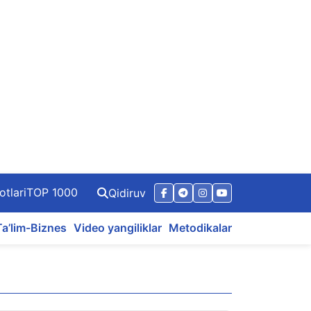
otlari
TOP 1000
Qidiruv
Ta’lim-Biznes
Video yangiliklar
Metodikalar