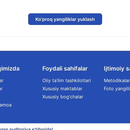
Ko‘proq yangiliklar yuklash
qimizda
Foydali sahifalar
Ijtimoiy s
ar
Oliy ta’lim tashkilotlari
Metodikalar
ar
Xususiy maktablar
Foto yangili
Xususiy bog‘chalar
jamoa
qan auditoriya e'tiborida!