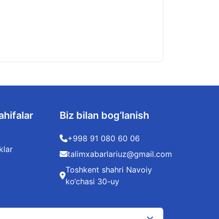
ahifalar
Biz bilan bog’lanish
+998 91 080 60 06
klar
talimxabarlariuz@gmail.com
Toshkent shahri Navoiy
ko‘chasi 30-uy