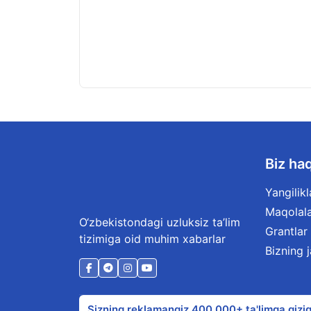
Biz ha
Yangilikl
Maqolal
O‘zbekistondagi uzluksiz ta’lim
Grantlar
tizimiga oid muhim xabarlar
Bizning 
Sizning reklamangiz 400 000+ ta'limga qiziq