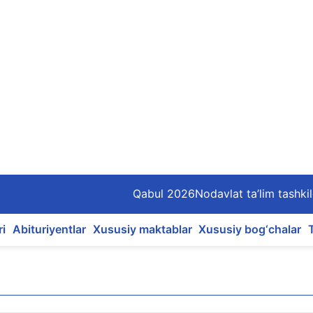
Qabul 2026
Nodavlat ta’lim tashkil
ri
Abituriyentlar
Xususiy maktablar
Xususiy bog‘chalar