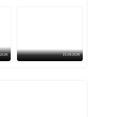
dan
a:
Ro‘yxatdan o‘tgan
abituriyentlar soni 558 ming
nafardan oshdi — statistika
.2026
23.06.2026