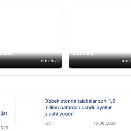
 2026 statistikasi e’lon
O‘zbekistonda 1,5 million
indi: 3 mingdan ortiq
ortiq talaba tahsil olmoqd
uriyent sertifikat
hududlar kesimidagi
shirdi
statistika
15.07.2026
08.07
O‘zbekistonda talabalar soni 1,5
million nafardan oshdi: ayollar
jjat
ulushi yuqori
651
19.06.2026
2026