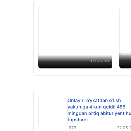
SAT
Oʻzbekistonda 17 mingdan
qil
ortiq kutubxona faoliyat
abit
yuritmoqda
top
16.07.2026
Onlayn ro‘yxatdan o‘tish
yakuniga 4 kun qoldi: 486
mingdan ortiq abituriyent hu
topshirdi
973
22.06.