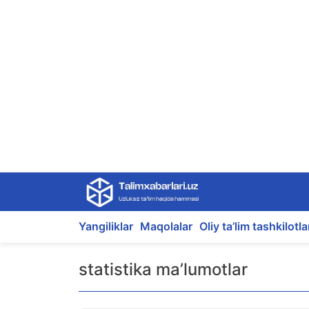
Skip
to
content
Yangiliklar
Maqolalar
Oliy ta’lim tashkilotla
statistika ma’lumotlar