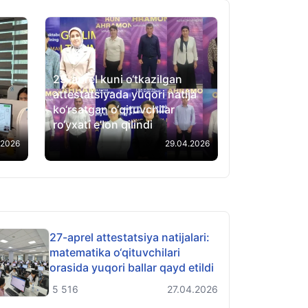
29-aprel kuni o‘tkazilgan
attestatsiyada yuqori natija
ko‘rsatgan o‘qituvchilar
ro‘yxati e’lon qilindi
.2026
29.04.2026
27-aprel attestatsiya natijalari:
matematika o‘qituvchilari
orasida yuqori ballar qayd etildi
5 516
27.04.2026