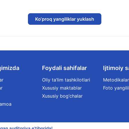
Ko‘proq yangiliklar yuklash
qimizda
Foydali sahifalar
Ijtimoiy s
ar
Oliy ta’lim tashkilotlari
Metodikalar
ar
Xususiy maktablar
Foto yangili
Xususiy bog‘chalar
jamoa
qan auditoriya e'tiborida!