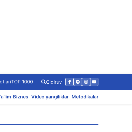
otlari
TOP 1000
Qidiruv
Ta’lim-Biznes
Video yangiliklar
Metodikalar