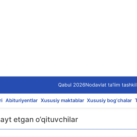
Qabul 2026
Nodavlat ta’lim tashkil
ri
Abituriyentlar
Xususiy maktablar
Xususiy bog‘chalar
ayt etgan o’qituvchilar