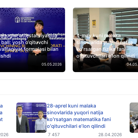
agoglar attestatsiyasida
4-may kuni malaka
 ball: yosh o‘qituvchi
sinovlarida yuqori natija
affaqiyat formulasi bilan
koʻrsatgan fizika fani
ishdi
oʻqituvchilari eʼlon qilindi
05.05.2026
04.05
da
28-aprel kuni malaka
ka
sinovlarida yuqori natija
at
koʻrsatgan matematika fani
oʻqituvchilari eʼlon qilindi
2026
7 457
28.04.2026