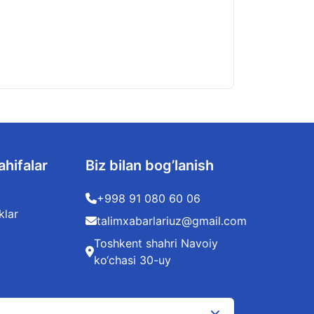
ahifalar
Biz bilan bog’lanish
+998 91 080 60 06
klar
talimxabarlariuz@gmail.com
Toshkent shahri Navoiy
ko‘chasi 30-uy