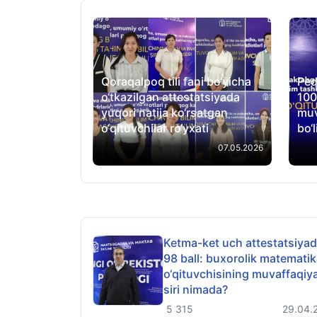
Qoraqalpoq tili fani bo‘yicha
Ped
o‘tkazilgan attestatsiyada
100
yuqori natija ko‘rsatgan
muv
o‘qituvchilar ro‘yxati
bo‘l
07.05.2026
Ketma-ket uch attestatsiya
98 ball: buxorolik matemati
o‘qituvchisining muvaffaqiy
siri nimada?
5 315
29.04.