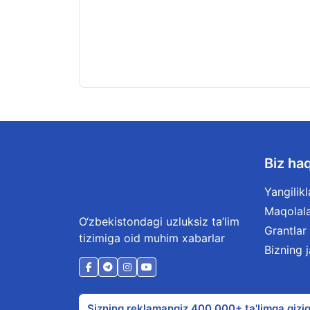
Biz ha
Yangilikl
Maqolal
O‘zbekistondagi uzluksiz ta’lim
Grantlar
tizimiga oid muhim xabarlar
Bizning 
Sizning reklamangiz 400 000+ ta'limga qiziq