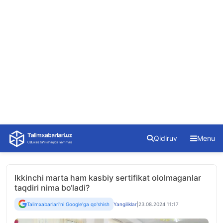
Skip
Qidiruv
Menu
to
content
Ikkinchi marta ham kasbiy sertifikat ololmaganlar
taqdiri nima bo‘ladi?
Talimxabarlari'ni Google'ga qo'shish
Yangiliklar
|
23.08.2024 11:17