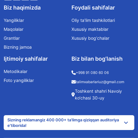
Biz haqimizda
Foydali sahifalar
Yangiliklar
Oliy ta’lim tashkilotlari
Maqolalar
Xususiy maktablar
Grantlar
Xususiy bog‘chalar
Bizning jamoa
Ijtimoiy sahifalar
Biz bilan bog’lanish
Metodikalar
+998 91 080 60 06
Foto yangiliklar
talimxabarlariuz@gmail.com
Toshkent shahri Navoiy
ko‘chasi 30-uy
Sizning reklamangiz 400 000+ ta'limga qiziqqan auditoriya
e'tiborida!