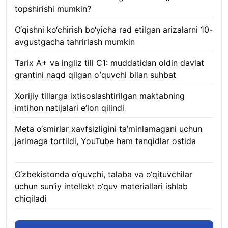
topshirishi mumkin?
08.08.2026
O‘qishni ko‘chirish bo‘yicha rad etilgan arizalarni 10-
avgustgacha tahrirlash mumkin
08.08.2026
Tarix A+ va ingliz tili C1: muddatidan oldin davlat
grantini naqd qilgan oʻquvchi bilan suhbat
07.08.2026
Xorijiy tillarga ixtisoslashtirilgan maktabning
imtihon natijalari e’lon qilindi
07.08.2026
Meta o‘smirlar xavfsizligini ta’minlamagani uchun
jarimaga tortildi, YouTube ham tanqidlar ostida
07.08.2026
O‘zbekistonda o‘quvchi, talaba va o‘qituvchilar
uchun sun’iy intellekt o‘quv materiallari ishlab
chiqiladi
07.08.2026