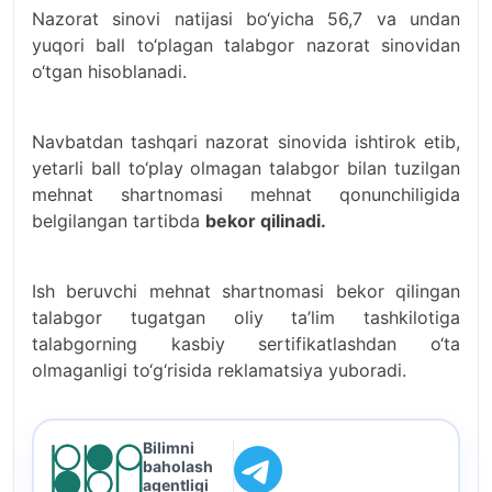
Nazorat sinovi natijasi bo‘yicha 56,7 va undan
yuqori ball to‘plagan talabgor nazorat sinovidan
o‘tgan hisoblanadi.
Navbatdan tashqari nazorat sinovida ishtirok etib,
yetarli ball to‘play olmagan talabgor bilan tuzilgan
mehnat shartnomasi mehnat qonunchiligida
belgilangan tartibda
bekor qilinadi.
Ish beruvchi mehnat shartnomasi bekor qilingan
talabgor tugatgan oliy ta’lim tashkilotiga
talabgorning kasbiy sertifikatlashdan o‘ta
olmaganligi to‘g‘risida reklamatsiya yuboradi.
Bilimni
baholash
agentligi