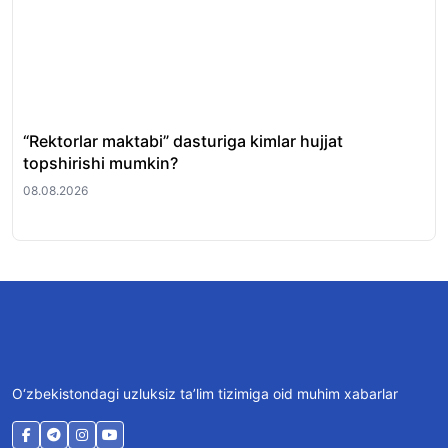
“Rektorlar maktabi” dasturiga kimlar hujjat
O‘q
topshirishi mumkin?
av
08.08.2026
08.
O‘zbekistondagi uzluksiz ta’lim tizimiga oid muhim xabarlar