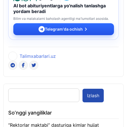
AI bot abituriyentlarga yo'nalish tanlashga
yordam beradi
Bilim va malakalarni baholash agentligi ma'lumotlari asosida.
Telegram'da ochish
Talimxabarlari.uz
Izlash
So’nggi yangiliklar
“Rektorlar maktabi” dasturiga kimlar hujjat