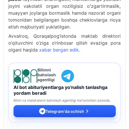
joyini vakolatli organ roziligisiz oʻzgartirmaslik,
muayyan joylarga bormaslik hamda nazorat organi
tomonidan belgilangan boshqa cheklovlarga rioya
etish majburiyati yuklatilgan.
Avvalroq, Qoraqalpog‘istonda maktab direktori
o‘qituvchini o‘ziga o‘rinbosar qilish evaziga pora
olgani haqida
xabar bergan edik.
Bilimni
baholash
agentligi
AI bot abituriyentlarga yo'nalish tanlashga
yordam beradi
Bilim va malakalarni baholash agentligi ma'lumotlari asosida.
Telegram'da ochish