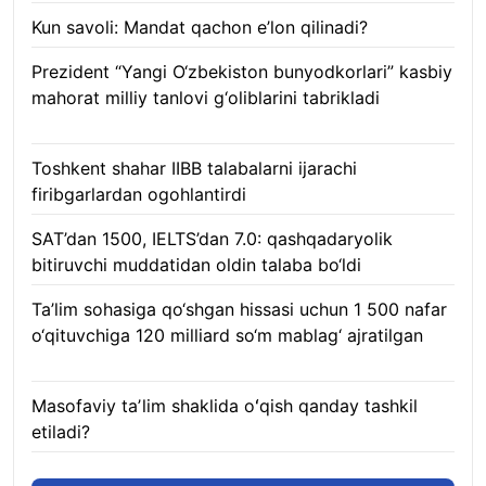
Kun savoli: Mandat qachon e’lon qilinadi?
09.08.2026
Prezident “Yangi O‘zbekiston bunyodkorlari” kasbiy
mahorat milliy tanlovi g‘oliblarini tabrikladi
08.08.2026
Toshkent shahar IIBB talabalarni ijarachi
firibgarlardan ogohlantirdi
08.08.2026
SAT’dan 1500, IELTS’dan 7.0: qashqadaryolik
bitiruvchi muddatidan oldin talaba bo‘ldi
08.08.2026
Ta’lim sohasiga qo‘shgan hissasi uchun 1 500 nafar
o‘qituvchiga 120 milliard so‘m mablag‘ ajratilgan
08.08.2026
Masofaviy taʼlim shaklida oʻqish qanday tashkil
etiladi?
08.08.2026