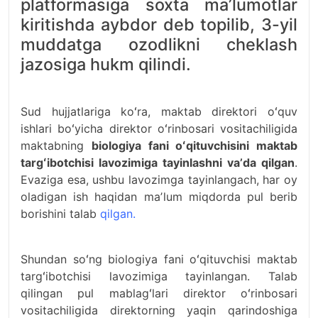
platformasiga soxta maʼlumotlar
kiritishda aybdor deb topilib, 3-yil
muddatga ozodlikni cheklash
jazosiga hukm qilindi.
Sud hujjatlariga koʻra, maktab direktori oʻquv
ishlari boʻyicha direktor oʻrinbosari vositachiligida
maktabning
biologiya fani oʻqituvchisini maktab
targʻibotchisi lavozimiga tayinlashni vaʼda qilgan
.
Evaziga esa, ushbu lavozimga tayinlangach, har oy
oladigan ish haqidan maʼlum miqdorda pul berib
borishini talab
qilgan.
Shundan soʻng biologiya fani oʻqituvchisi maktab
targʻibotchisi lavozimiga tayinlangan. Talab
qilingan pul mablagʻlari direktor oʻrinbosari
vositachiligida direktorning yaqin qarindoshiga