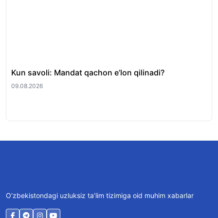
Kun savoli: Mandat qachon e’lon qilinadi?
Pr
mah
09.08.2026
08.
O‘zbekistondagi uzluksiz ta’lim tizimiga oid muhim xabarlar