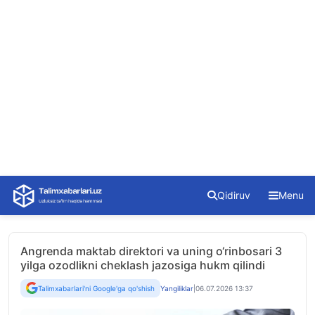
Skip
Qidiruv
Menu
to
content
Angrenda maktab direktori va uning o‘rinbosari 3
yilga ozodlikni cheklash jazosiga hukm qilindi
Talimxabarlari'ni Google'ga qo'shish
Yangiliklar
|
06.07.2026 13:37