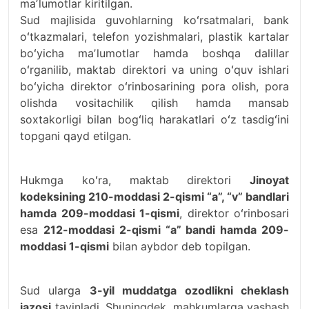
maʼlumotlar kiritilgan.
Sud majlisida guvohlarning koʻrsatmalari, bank
oʻtkazmalari, telefon yozishmalari, plastik kartalar
boʻyicha maʼlumotlar hamda boshqa dalillar
oʻrganilib, maktab direktori va uning oʻquv ishlari
boʻyicha direktor oʻrinbosarining pora olish, pora
olishda vositachilik qilish hamda mansab
soxtakorligi bilan bogʻliq harakatlari oʻz tasdigʻini
topgani qayd etilgan.
Hukmga koʻra, maktab direktori
Jinoyat
kodeksining 210-moddasi 2-qismi “a”, “v” bandlari
hamda 209-moddasi 1-qismi
, direktor oʻrinbosari
esa
212-moddasi 2-qismi “a” bandi hamda 209-
moddasi 1-qismi
bilan aybdor deb topilgan.
Sud ularga
3-yil muddatga ozodlikni cheklash
jazosi
tayinladi. Shuningdek, mahkumlarga yashash