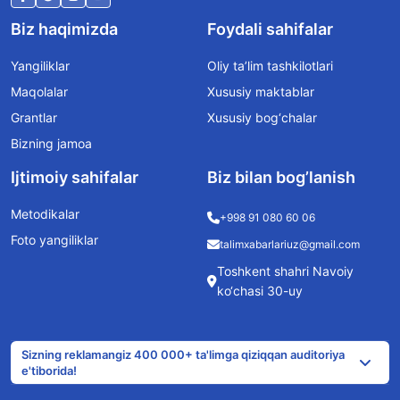
Biz haqimizda
Foydali sahifalar
Yangiliklar
Oliy ta’lim tashkilotlari
Maqolalar
Xususiy maktablar
Grantlar
Xususiy bog‘chalar
Bizning jamoa
Ijtimoiy sahifalar
Biz bilan bog’lanish
Metodikalar
+998 91 080 60 06
Foto yangiliklar
talimxabarlariuz@gmail.com
Toshkent shahri Navoiy
ko‘chasi 30-uy
Sizning reklamangiz 400 000+ ta'limga qiziqqan auditoriya
e'tiborida!