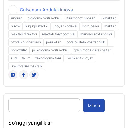
Gulsanam Abdulakimova
Angren
biologiya o‘qituvchisi
Direktor o‘rinbosari
E-maktab
hukm
huquqbuzarlik
jinoyat kodeksi
korrupsiya
maktab
maktab direktori
maktab targ‘ibotchisi
mansab soxtakorligi
ozodlikni cheklash
pora olish
pora olishda vositachilik
poraxo‘rlik
psixologiya o‘qituvchisi
qo‘shimcha dars soatlari
sud
ta'lim
texnologiya fani
Toshkent viloyati
umumta’lim maktabi
Izlash
So’nggi yangiliklar