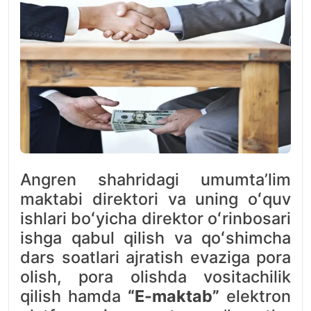
Angren shahridagi umumtaʼlim
maktabi direktori va uning oʻquv
ishlari boʻyicha direktor oʻrinbosari
ishga qabul qilish va qoʻshimcha
dars soatlari ajratish evaziga pora
olish, pora olishda vositachilik
qilish hamda
“E-maktab”
elektron