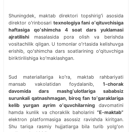
Shuningdek, maktab direktori topshirigʻi asosida
direktor oʻrinbosari
texnologiya fani oʻqituvchisiga
haftasiga qoʻshimcha 4 soat dars yuklamasi
ajratilishi
masalasida pora olish va berishda
vositachilik qilgan. U tomonlar oʻrtasida kelishuvga
erishib, qoʻshimcha dars soatlarining oʻqituvchiga
biriktirilishiga koʻmaklashgan.
Sud materiallariga koʻra, maktab rahbariyati
mansab vakolatidan foydalanib,
1-chorak
davomida dars mashgʻulotlariga sababsiz
surunkali qatnashmagan, biroq fan toʻgaraklariga
kelib yurgan ayrim oʻquvchilarning
davomatini
hamda kunlik va choraklik baholarini
“E-maktab”
elektron platformasiga asossiz ravishda kiritgan.
Shu tariqa rasmiy hujjatlarga bila turib yolgʻon