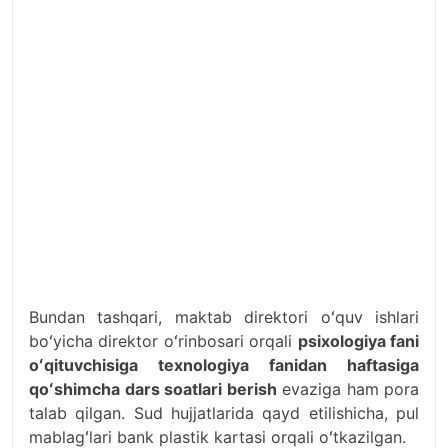
Bundan tashqari, maktab direktori oʻquv ishlari
boʻyicha direktor oʻrinbosari orqali
psixologiya fani
oʻqituvchisiga texnologiya fanidan haftasiga
qoʻshimcha dars soatlari berish
evaziga ham pora
talab qilgan. Sud hujjatlarida qayd etilishicha, pul
mablagʻlari bank plastik kartasi orqali oʻtkazilgan.