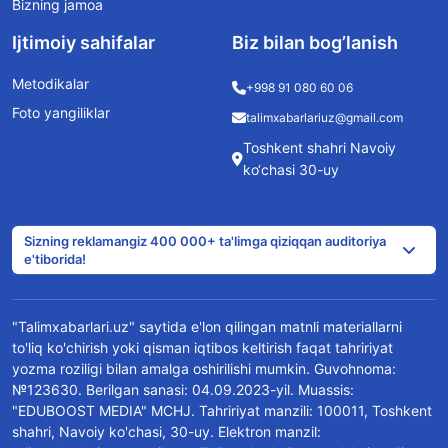
Bizning jamoa
Ijtimoiy sahifalar
Biz bilan bog’lanish
Metodikalar
+998 91 080 60 06
Foto yangiliklar
talimxabarlariuz@gmail.com
Toshkent shahri Navoiy
ko‘chasi 30-uy
Sizning reklamangiz 400 000+ ta'limga qiziqqan auditoriya
e'tiborida!
"Talimxabarlari.uz" saytida e'lon qilingan matnli materiallarni
to'liq ko'chirish yoki qisman iqtibos keltirish faqat tahririyat
yozma roziligi bilan amalga oshirilishi mumkin. Guvohnoma:
№123630. Berilgan sanasi: 04.09.2023-yil. Muassis:
"EDUBOOST MEDIA" MCHJ. Tahririyat manzili: 100011, Toshkent
shahri, Navoiy ko'chasi, 30-uy. Elektron manzil: