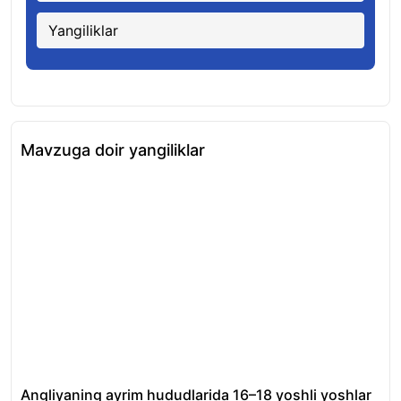
Yangiliklar
Mavzuga doir yangiliklar
Angliyaning ayrim hududlarida 16–18 yoshli yoshlar
OT