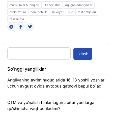
mahkumlar huquqlari
O'zbekiston
o‘qilgan adabiyotlar
prokuratura
qonunchilik
shikoyat
sud
test natijalari
test sinovi
Izlash
So’nggi yangiliklar
Angliyaning ayrim hududlarida 16–18 yoshli yoshlar
uchun avgust oyida avtobus qatnovi bepul bo‘ladi
08.08.2026
OTM va yo‘nalish tanlamagan abituriyentlarga
qo‘shimcha vaqt beriladimi?
08.08.2026