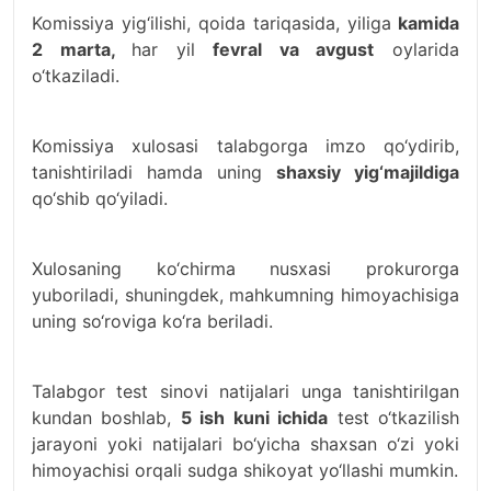
Komissiya yig‘ilishi, qoida tariqasida, yiliga
kamida
2 marta,
har yil
fevral va avgust
oylarida
o‘tkaziladi.
Komissiya xulosasi talabgorga imzo qo‘ydirib,
tanishtiriladi hamda uning
shaxsiy yig‘majildiga
qo‘shib qo‘yiladi.
Xulosaning ko‘chirma nusxasi prokurorga
yuboriladi, shuningdek, mahkumning himoyachisiga
uning so‘roviga ko‘ra beriladi.
Talabgor test sinovi natijalari unga tanishtirilgan
kundan boshlab,
5 ish kuni ichida
test o‘tkazilish
jarayoni yoki natijalari bo‘yicha shaxsan o‘zi yoki
himoyachisi orqali sudga shikoyat yo‘llashi mumkin.