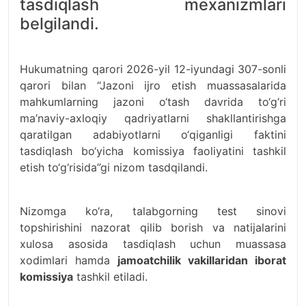
tasdiqlash mexanizmlari
belgilandi.
Hukumatning qarori 2026-yil 12-iyundagi 307-sonli
qarori bilan “Jazoni ijro etish muassasalarida
mahkumlarning jazoni o‘tash davrida to‘g‘ri
ma’naviy-axloqiy qadriyatlarni shakllantirishga
qaratilgan adabiyotlarni o‘qiganligi faktini
tasdiqlash bo‘yicha komissiya faoliyatini tashkil
etish to‘g‘risida”gi nizom tasdqilandi.
Nizomga ko‘ra, talabgorning test sinovi
topshirishini nazorat qilib borish va natijalarini
xulosa asosida tasdiqlash uchun muassasa
xodimlari hamda
jamoatchilik vakillaridan iborat
komissiya
tashkil etiladi.