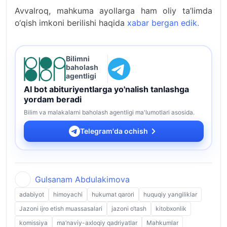
Avvalroq, mahkuma ayollarga ham oliy ta’limda
o‘qish imkoni berilishi haqida
xabar bergan edik.
Bilimni
baholash
agentligi
AI bot abituriyentlarga yo'nalish tanlashga
yordam beradi
Bilim va malakalarni baholash agentligi ma'lumotlari asosida.
Telegram'da ochish
Gulsanam Abdulakimova
adabiyot
himoyachi
hukumat qarori
huquqiy yangiliklar
Jazoni ijro etish muassasalari
jazoni o‘tash
kitobxonlik
komissiya
ma’naviy-axloqiy qadriyatlar
Mahkumlar