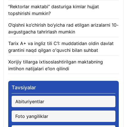
“Rektorlar maktabi” dasturiga kimlar hujjat
topshirishi mumkin?
08.08.2026
O‘qishni ko‘chirish bo‘yicha rad etilgan arizalarni 10-
avgustgacha tahrirlash mumkin
08.08.2026
Tarix A+ va ingliz tili C1: muddatidan oldin davlat
grantini naqd qilgan oʻquvchi bilan suhbat
07.08.2026
Xorijiy tillarga ixtisoslashtirilgan maktabning
imtihon natijalari e’lon qilindi
07.08.2026
Tavsiyalar
Abituriyentlar
Foto yangiliklar