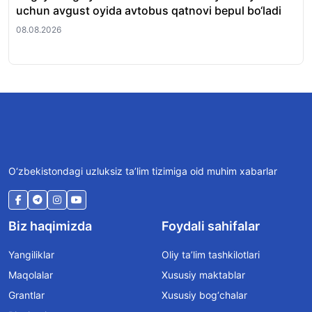
uchun avgust oyida avtobus qatnovi bepul bo‘ladi
qo
08.08.2026
08.
O‘zbekistondagi uzluksiz ta’lim tizimiga oid muhim xabarlar
Biz haqimizda
Foydali sahifalar
Yangiliklar
Oliy ta’lim tashkilotlari
Maqolalar
Xususiy maktablar
Grantlar
Xususiy bog‘chalar