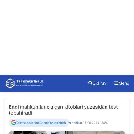
Skip
Qidiruv
Menu
to
content
Endi mahkumlar o‘qigan kitoblari yuzasidan test
topshiradi
Talimxabarlari'ni Google'ga qo'shish
Yangiliklar
|
15.06.2026 16:24