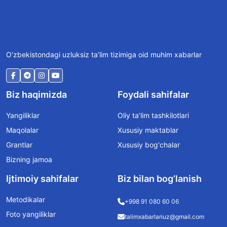
O‘zbekistondagi uzluksiz ta’lim tizimiga oid muhim xabarlar
Biz haqimizda
Foydali sahifalar
Yangiliklar
Oliy ta’lim tashkilotlari
Maqolalar
Xususiy maktablar
Grantlar
Xususiy bog‘chalar
Bizning jamoa
Ijtimoiy sahifalar
Biz bilan bog’lanish
Metodikalar
+998 91 080 60 06
Foto yangiliklar
talimxabarlariuz@gmail.com