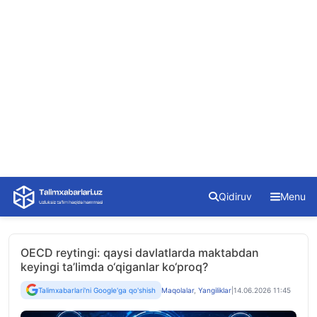
Skip
Qidiruv
Menu
to
content
OECD reytingi: qaysi davlatlarda maktabdan
keyingi ta’limda o‘qiganlar ko‘proq?
Talimxabarlari'ni Google'ga qo'shish
Maqolalar
,
Yangiliklar
|
14.06.2026 11:45