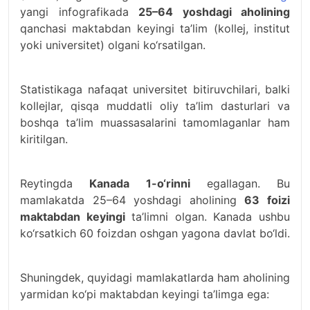
yangi infografikada
25–64 yoshdagi aholining
qanchasi maktabdan keyingi ta’lim (kollej, institut
yoki universitet) olgani ko‘rsatilgan.
Statistikaga nafaqat universitet bitiruvchilari, balki
kollejlar, qisqa muddatli oliy ta’lim dasturlari va
boshqa ta’lim muassasalarini tamomlaganlar ham
kiritilgan.
Reytingda
Kanada 1-o‘rinni
egallagan. Bu
mamlakatda 25–64 yoshdagi aholining
63 foizi
maktabdan keyingi
ta’limni olgan. Kanada ushbu
ko‘rsatkich 60 foizdan oshgan yagona davlat bo‘ldi.
Shuningdek, quyidagi mamlakatlarda ham aholining
yarmidan ko‘pi maktabdan keyingi ta’limga ega: