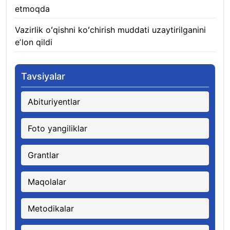
etmoqda
06.08.2026
Vazirlik oʻqishni koʻchirish muddati uzaytirilganini
eʼlon qildi
06.08.2026
Tavsiyalar
Abituriyentlar
Foto yangiliklar
Grantlar
Maqolalar
Metodikalar