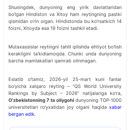
Shuningdek, dunyoning eng yirik davlatlaridan
bo‘lgan Hindiston va Xitoy ham reytingning pastki
qismidan o‘rin olgan. Hindistonda bu ko‘rsatkich 14
foizni, Xitoyda esa 19 foizni tashkil etadi.
Mutaxassislar reytingni tahlil qilishda ehtiyot bo‘lish
kerakligini ta’kidlamoqda. Chunki unda dunyoning
barcha mamlakatlari qamrab olinmagan.
Eslatib o‘tamiz, 2026-yil 25-mart kuni fanlar
bo‘yicha xalqaro reyting – “QS World University
Rankings by Subject – 2026” natijalariga ko‘ra,
O‘zbekistonning 7 ta oliygohi
dunyoning TOP-1000
universitetlari ro‘yxatidan joy olgani haqida
xabar
bergan edik.