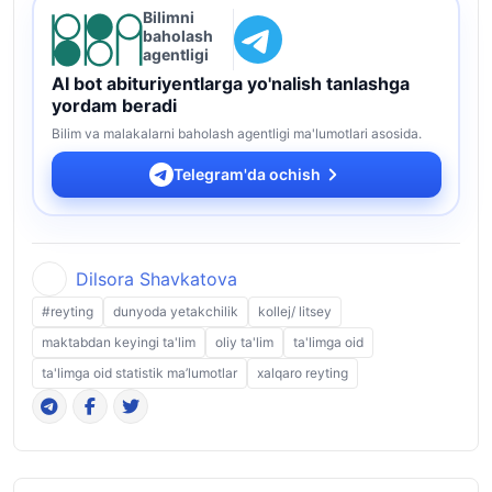
Bilimni
baholash
agentligi
AI bot abituriyentlarga yo'nalish tanlashga
yordam beradi
Bilim va malakalarni baholash agentligi ma'lumotlari asosida.
Telegram'da ochish
Dilsora Shavkatova
#reyting
dunyoda yetakchilik
kollej/ litsey
maktabdan keyingi ta'lim
oliy ta'lim
ta'limga oid
ta'limga oid statistik ma’lumotlar
xalqaro reyting