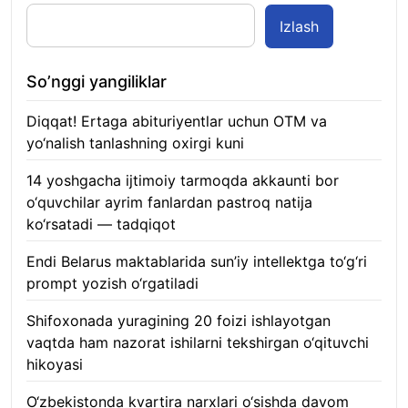
Izlash
So’nggi yangiliklar
Diqqat! Ertaga abituriyentlar uchun OTM va
yo‘nalish tanlashning oxirgi kuni
07.08.2026
14 yoshgacha ijtimoiy tarmoqda akkaunti bor
o‘quvchilar ayrim fanlardan pastroq natija
ko‘rsatadi — tadqiqot
06.08.2026
Endi Belarus maktablarida sun’iy intellektga to‘g‘ri
prompt yozish o‘rgatiladi
06.08.2026
Shifoxonada yuragining 20 foizi ishlayotgan
vaqtda ham nazorat ishilarni tekshirgan o‘qituvchi
hikoyasi
06.08.2026
O‘zbekistonda kvartira narxlari o‘sishda davom