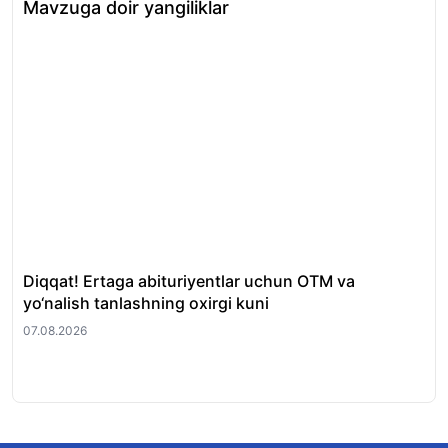
Mavzuga doir yangiliklar
Diqqat! Ertaga abituriyentlar uchun OTM va
14
yo‘nalish tanlashning oxirgi kuni
o‘q
— 
07.08.2026
06.