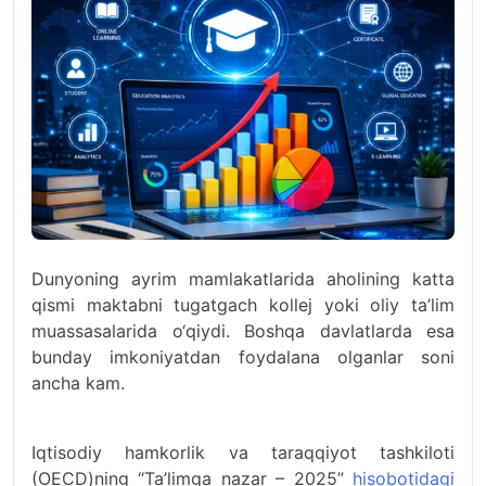
Dunyoning ayrim mamlakatlarida aholining katta
qismi maktabni tugatgach kollej yoki oliy ta’lim
muassasalarida o‘qiydi. Boshqa davlatlarda esa
bunday imkoniyatdan foydalana olganlar soni
ancha kam.
Iqtisodiy hamkorlik va taraqqiyot tashkiloti
(OECD)ning “Ta’limga nazar – 2025”
hisobotidagi