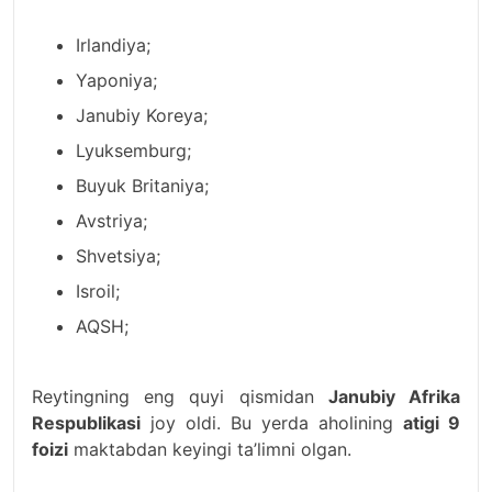
Irlandiya;
Yaponiya;
Janubiy Koreya;
Lyuksemburg;
Buyuk Britaniya;
Avstriya;
Shvetsiya;
Isroil;
AQSH;
Reytingning eng quyi qismidan
Janubiy Afrika
Respublikasi
joy oldi. Bu yerda aholining
atigi 9
foizi
maktabdan keyingi ta’limni olgan.