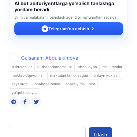
AI bot abituriyentlarga yo'nalish tanlashga
yordam beradi
Bilim va malakalarni baholash agentligi ma'lumotlari asosida.
Telegram'da ochish
Gulsanam Abdulakimova
bitiruvchilar
e-shahodatnoma.uz
ishchi oyna
ma'lumotlar
maktab o‘quvchilari
maktabni tamomlagan
onlayn yuklash
sayt orqali
shahodatnoma
shaxsiy ma'lumot
yo'qotib qo'ysa
Izlash