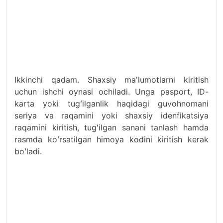
Ikkinchi qadam. Shaxsiy maʼlumotlarni kiritish
uchun ishchi oynasi ochiladi. Unga pasport, ID-
karta yoki tugʻilganlik haqidagi guvohnomani
seriya va raqamini yoki shaxsiy idenfikatsiya
raqamini kiritish, tugʻilgan sanani tanlash hamda
rasmda koʻrsatilgan himoya kodini kiritish kerak
boʻladi.