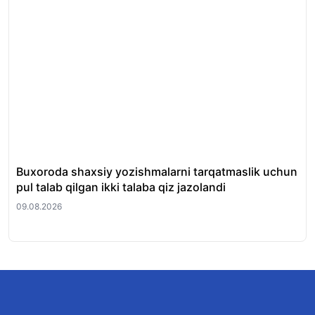
Buxoroda shaxsiy yozishmalarni tarqatmaslik uchun
Ma
pul talab qilgan ikki talaba qiz jazolandi
qay
09.08.2026
09.