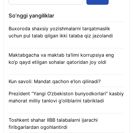
So’nggi yangiliklar
Buxoroda shaxsiy yozishmalarni tarqatmaslik
uchun pul talab qilgan ikki talaba qiz jazolandi
09.08.2026
Maktabgacha va maktab ta’limi korrupsiya eng
ko‘p qayd etilgan sohalar qatoridan joy oldi
09.08.2026
Kun savoli: Mandat qachon e’lon qilinadi?
09.08.2026
Prezident “Yangi O‘zbekiston bunyodkorlari” kasbiy
mahorat milliy tanlovi g‘oliblarini tabrikladi
08.08.2026
Toshkent shahar IIBB talabalarni ijarachi
firibgarlardan ogohlantirdi
08.08.2026