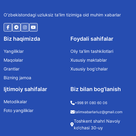
O‘zbekistondagi uzluksiz ta’lim tizimiga oid muhim xabarlar
Biz haqimizda
Foydali sahifalar
Yangiliklar
Oliy ta’lim tashkilotlari
Maqolalar
Xususiy maktablar
Grantlar
Xususiy bog‘chalar
Bizning jamoa
Ijtimoiy sahifalar
Biz bilan bog’lanish
Metodikalar
+998 91 080 60 06
Foto yangiliklar
talimxabarlariuz@gmail.com
Toshkent shahri Navoiy
ko‘chasi 30-uy