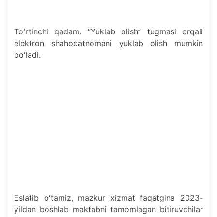
Toʻrtinchi qadam. “Yuklab olish” tugmasi orqali
elektron shahodatnomani yuklab olish mumkin
boʻladi.
Eslatib oʻtamiz, mazkur xizmat faqatgina 2023-
yildan boshlab maktabni tamomlagan bitiruvchilar