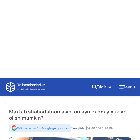
Skip
Qidiruv
Menu
to
content
Maktab shahodatnomasini onlayn qanday yuklab
olish mumkin?
Talimxabarlari'ni Google'ga qo'shish
Yangiliklar
|
07.06.2026 20:08