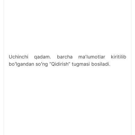
Uchinchi qadam. barcha maʼlumotlar kiritilib
boʻlgandan soʻng “Qidirish” tugmasi bosiladi.