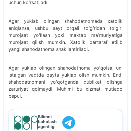
uchun koʻrsatiladi.
Agar yuklab olingan shahodatnomada xatolik
aniqlansa, ushbu sayt orqali toʻgʻridan toʻgʻri
murojaat yoʻllash yoki maktab maʼmuriyatiga
murojaat qilish mumkin. Xatolik bartaraf etilib
yangi shahodatnoma shakllantiriladi.
Agar yuklab olingan shahodatnoma yoʻqolsa, uni
istalgan vaqtda qayta yuklab olish mumkin. Endi
shahodatnomani yoʻqotganda dublikat olishga
zaruriyat qolmaydi. Muhimi bu xizmat mutlaqo
bepul.
Bilimni
baholash
agentligi