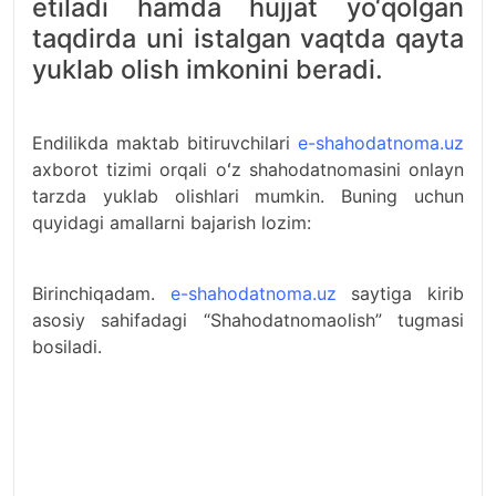
etiladi hamda hujjat yo‘qolgan
taqdirda uni istalgan vaqtda qayta
yuklab olish imkonini beradi.
Endilikda maktab bitiruvchilari
e-shahodatnoma.uz
axborot tizimi orqali oʻz shahodatnomasini onlayn
tarzda yuklab olishlari mumkin. Buning uchun
quyidagi amallarni bajarish lozim:
Birinchiqadam.
e-shahodatnoma.uz
saytiga kirib
asosiy sahifadagi “Shahodatnomaolish” tugmasi
bosiladi.