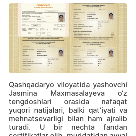
Qashqadaryo viloyatida yashovchi
Jasmina Maxmasalayeva o‘z
tengdoshlari orasida nafaqat
yuqori natijalari, balki qat’iyati va
mehnatsevarligi bilan ham ajralib
turadi. U bir nechta fandan
sertifikatlar olib, muddatidan avval