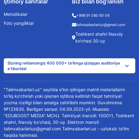
Ijtimoiy sahifalar
Biz bilan bog’lanish
Metodikalar
+998 91 080 60 06
Foto yangiliklar
talimxabarlariuz@gmail.com
Toshkent shahri Navoiy
ko‘chasi 30-uy
Sizning reklamangiz 400 000+ ta'limga qiziqqan auditoriya
e'tiborida!
"Talimxabarlari.uz" saytida e'lon qilingan matnli materiallarni
to'liq ko'chirish yoki qisman iqtibos keltirish faqat tahririyat
yozma roziligi bilan amalga oshirilishi mumkin. Guvohnoma:
№123630. Berilgan sanasi: 04.09.2023-yil. Muassis:
"EDUBOOST MEDIA" MCHJ. Tahririyat manzili: 100011, Toshkent
shahri, Navoiy ko'chasi, 30-uy. Elektron manzil:
talimxabarlariuz@gmail.com Talimxabarlari.uz - uzluksiz ta'lim
haqida hammasi.