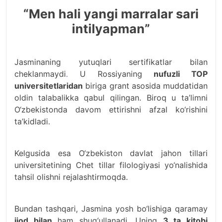
“Men hali yangi marralar sari
intilyapman”
Jasminaning yutuqlari sertifikatlar bilan
cheklanmaydi
.
U Rossiyaning
nufuzli TOP
universitetlaridan
biriga grant asosida muddatidan
oldin talabalikka qabul qilingan. Biroq u ta’limni
O‘zbekistonda davom ettirishni afzal ko‘rishini
ta’kidladi.
Kelgusida esa O‘zbekiston davlat jahon tillari
universitetining Chet tillar filologiyasi yo‘nalishida
tahsil olishni rejalashtirmoqda.
Bundan tashqari, Jasmina yosh bo‘lishiga qaramay
ijod bilan
ham shug‘ullanadi. Uning
3 ta kitobi