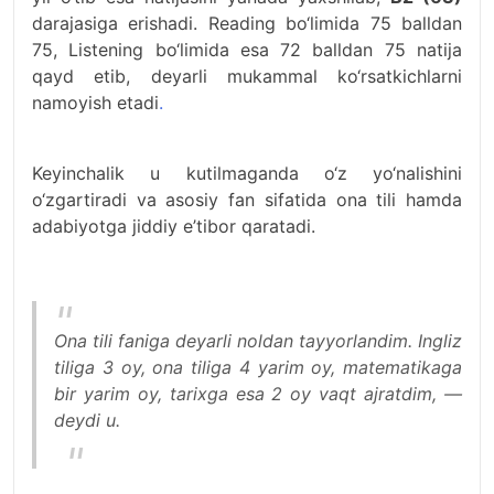
darajasiga erishadi. Reading bo‘limida 75 balldan
75, Listening bo‘limida esa 72 balldan 75 natija
qayd etib, deyarli mukammal ko‘rsatkichlarni
namoyish etadi
.
Keyinchalik u kutilmaganda o‘z yo‘nalishini
o‘zgartiradi va asosiy fan sifatida ona tili hamda
adabiyotga jiddiy e’tibor qaratadi.
Ona tili faniga deyarli noldan tayyorlandim. Ingliz
tiliga 3 oy, ona tiliga 4 yarim oy, matematikaga
bir yarim oy, tarixga esa 2 oy vaqt ajratdim, —
deydi u.