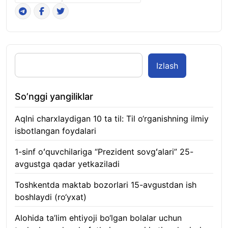
Izlash
So’nggi yangiliklar
Aqlni charxlaydigan 10 ta til: Til o‘rganishning ilmiy
isbotlangan foydalari
05.08.2026
1-sinf oʻquvchilariga “Prezident sovgʻalari” 25-
avgustga qadar yetkaziladi
05.08.2026
Toshkentda maktab bozorlari 15-avgustdan ish
boshlaydi (ro‘yxat)
05.08.2026
Alohida ta’lim ehtiyoji bo‘lgan bolalar uchun