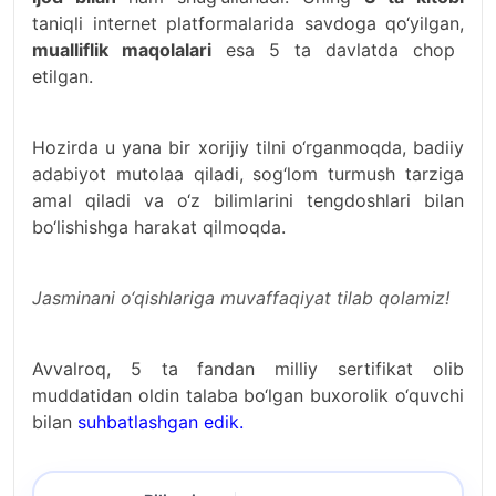
taniqli internet platformalarida savdoga qo‘yilgan,
mualliflik maqolalari
esa 5 ta davlatda chop
etilgan.
Hozirda u yana bir xorijiy tilni o‘rganmoqda, badiiy
adabiyot mutolaa qiladi, sog‘lom turmush tarziga
amal qiladi va o‘z bilimlarini tengdoshlari bilan
bo‘lishishga harakat qilmoqda.
Jasminani o‘qishlariga muvaffaqiyat tilab qolamiz!
Avvalroq, 5 ta fandan milliy sertifikat olib
muddatidan oldin talaba bo‘lgan buxorolik o‘quvchi
bilan
suhbatlashgan edik.