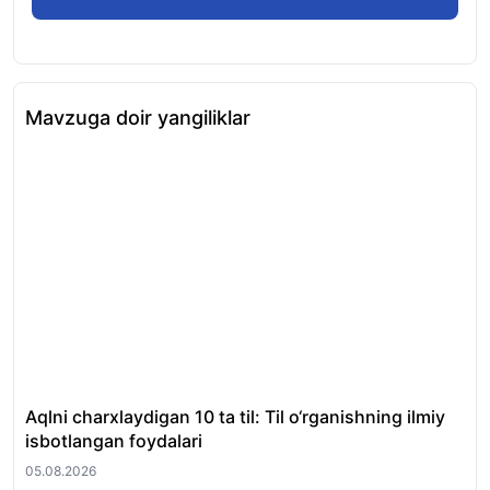
Mavzuga doir yangiliklar
Aqlni charxlaydigan 10 ta til: Til o‘rganishning ilmiy
1-s
isbotlangan foydalari
av
05.08.2026
05.