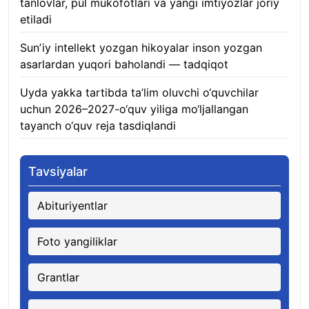
tanlovlar, pul mukofotlari va yangi imtiyozlar joriy
etiladi
05.08.2026
Sunʼiy intellekt yozgan hikoyalar inson yozgan
asarlardan yuqori baholandi — tadqiqot
05.08.2026
Uyda yakka tartibda ta’lim oluvchi o‘quvchilar
uchun 2026–2027-o‘quv yiliga mo‘ljallangan
tayanch o‘quv reja tasdiqlandi
05.08.2026
Tavsiyalar
Abituriyentlar
Foto yangiliklar
Grantlar