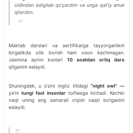
oldindan belgilab qo‘yardim va unga qat’iy amal
qilardim.
Maktab darslari va sertifikatga tayyorgarlikni
birgalikda olib borish ham oson kechmagan.
Jasmina ayrim kunlari
10 soatdan ortiq dars
qilganini eslaydi.
Shuningdek, u o‘zini ingliz tilidagi
“night owl” —
ya’ni
tungi faol insonlar
toifasiga kiritadi. Kechki
vaqt uning eng samarali o‘qish vaqti bo‘lganini
eslaydi: