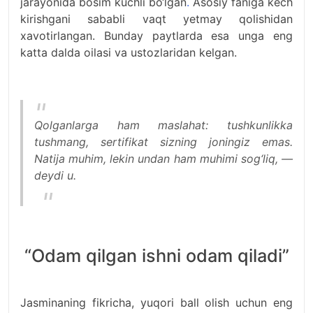
jarayonida bosim kuchli bo‘lgan
.
Asosiy faniga kech
kirishgani sababli vaqt yetmay qolishidan
xavotirlangan. Bunday paytlarda esa unga eng
katta dalda oilasi va ustozlaridan kelgan.
Qolganlarga ham maslahat: tushkunlikka
tushmang, sertifikat sizning joningiz emas.
Natija muhim, lekin undan ham muhimi sog‘liq, —
deydi u.
“Odam qilgan ishni odam qiladi”
Jasminaning fikricha, yuqori ball olish uchun eng