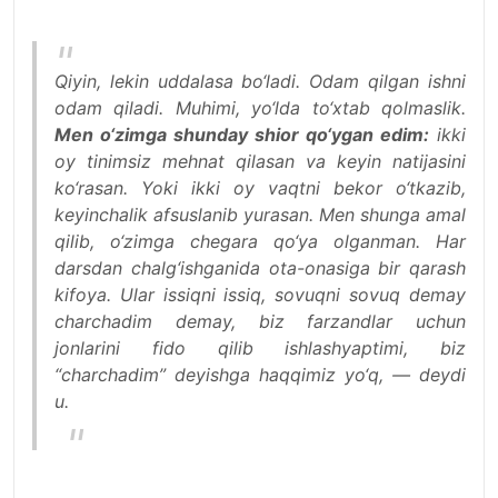
Qiyin, lekin uddalasa bo‘ladi. Odam qilgan ishni
odam qiladi. Muhimi, yo‘lda to‘xtab qolmaslik.
Men o‘zimga shunday shior qo‘ygan edim:
ikki
oy tinimsiz mehnat qilasan va keyin natijasini
ko‘rasan. Yoki ikki oy vaqtni bekor o‘tkazib,
keyinchalik afsuslanib yurasan. Men shunga amal
qilib, o‘zimga chegara qo‘ya olganman. Har
darsdan chalg‘ishganida ota-onasiga bir qarash
kifoya. Ular issiqni issiq, sovuqni sovuq demay
charchadim demay, biz farzandlar uchun
jonlarini fido qilib ishlashyaptimi, biz
“charchadim” deyishga haqqimiz yo‘q, — deydi
u.