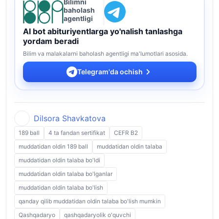
Bilimni
baholash
agentligi
AI bot abituriyentlarga yo'nalish tanlashga
yordam beradi
Bilim va malakalarni baholash agentligi ma'lumotlari asosida.
Telegram'da ochish
Dilsora Shavkatova
189 ball
4 ta fandan sertifikat
CEFR B2
muddatidan oldin 189 ball
muddatidan oldin talaba
muddatidan oldin talaba bo'ldi
muddatidan oldin talaba bo'lganlar
muddatidan oldin talaba bo'lish
qanday qilib muddatidan oldin talaba bo'lish mumkin
Qashqadaryo
qashqadaryolik o'quvchi