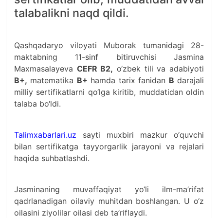
talabalikni naqd qildi.
Qashqadaryo viloyati Muborak tumanidagi 28-
maktabning 11-sinf bitiruvchisi Jasmina
Maxmasalayeva
CEFR B2,
o‘zbek tili va adabiyoti
B+,
matematika
B+
hamda tarix fanidan
B
darajali
milliy sertifikatlarni qo‘lga kiritib, muddatidan oldin
talaba bo‘ldi.
Talimxabarlari.uz
sayti muxbiri mazkur o‘quvchi
bilan sertifikatga tayyorgarlik jarayoni va rejalari
haqida suhbatlashdi.
Jasminaning muvaffaqiyat yo‘li ilm-ma’rifat
qadrlanadigan oilaviy muhitdan boshlangan. U o‘z
oilasini ziyolilar oilasi deb ta’riflaydi.