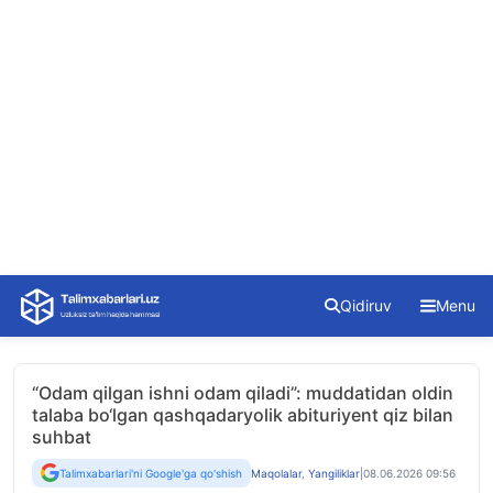
Skip
Qidiruv
Menu
to
content
“Odam qilgan ishni odam qiladi”: muddatidan oldin
talaba bo‘lgan qashqadaryolik abituriyent qiz bilan
suhbat
Talimxabarlari'ni Google'ga qo'shish
Maqolalar
,
Yangiliklar
|
08.06.2026 09:56