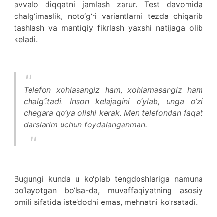
avvalo diqqatni jamlash zarur. Test davomida
chalg‘imaslik, noto‘g‘ri variantlarni tezda chiqarib
tashlash va mantiqiy fikrlash yaxshi natijaga olib
keladi.
Telefon xohlasangiz ham, xohlamasangiz ham
chalg‘itadi. Inson kelajagini o‘ylab, unga o‘zi
chegara qo‘ya olishi kerak. Men telefondan faqat
darslarim uchun foydalanganman.
Bugungi kunda u ko‘plab tengdoshlariga namuna
bo‘layotgan bo‘lsa-da, muvaffaqiyatning asosiy
omili sifatida iste’dodni emas, mehnatni ko‘rsatadi.