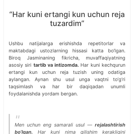
“Har kuni ertangi kun uchun reja
tuzardim”
Ushbu natijalarga erishishda repetitorlar va
maktabdagi ustozlarning hissasi katta bo‘lgan.
Biroq Jasminaning fikricha, muvaffaqiyatning
asosiy siri
tartib va intizomda.
Har kuni kechqurun
ertangi kun uchun reja tuzish uning odatiga
aylangan. Aynan shu usul unga vaqtni to‘g‘ri
taqsimlash va har bir daqiqadan unumli
foydalanishda yordam bergan.
Men uchun eng samarali usul —
rejalashtirish
bo‘lgan.
Har kuni nima qilishim kerakligini