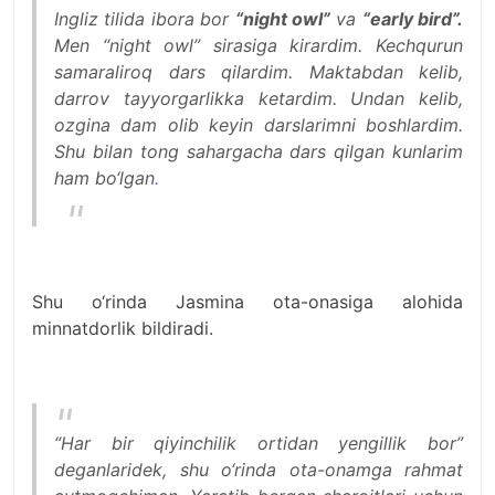
Ingliz tilida ibora bor
“night owl”
va
“early bird”.
Men “night owl” sirasiga kirardim. Kechqurun
samaraliroq dars qilardim. Maktabdan kelib,
darrov tayyorgarlikka ketardim. Undan kelib,
ozgina dam olib keyin darslarimni boshlardim.
Shu bilan tong sahargacha dars qilgan kunlarim
ham bo‘lgan
.
Shu o‘rinda Jasmina ota-onasiga alohida
minnatdorlik bildiradi.
“Har bir qiyinchilik ortidan yengillik bor”
deganlaridek, shu o‘rinda ota-onamga rahmat