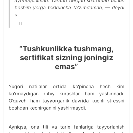
aytmoqchiman. Yaratib bergan sharoitlari uchun
boshim yerga tekkuncha ta’zimdaman, — deydi
u.
“Tushkunlikka tushmang,
sertifikat sizning joningiz
emas”
Yuqori natijalar ortida ko‘pincha hech kim
ko‘rmaydigan ruhiy kurashlar ham yashirinadi.
O‘quvchi ham tayyorgarlik davrida kuchli stressni
boshdan kechirganini yashirmaydi.
Ayniqsa, ona tili va tarix fanlariga tayyorlanish