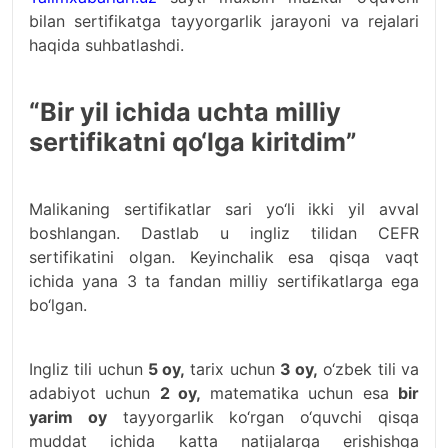
bilan sertifikatga tayyorgarlik jarayoni va rejalari
haqida suhbatlashdi.
“Bir yil ichida uchta milliy
sertifik
atni qo‘lga kiritdim”
Malikaning sertifikatlar sari yo‘li ikki yil avval
boshlangan. Dastlab u ingliz tilidan CEFR
sertifikatini olgan. Keyinchalik esa qisqa vaqt
ichida yana 3 ta fandan milliy sertifikatlarga ega
bo‘lgan.
Ingliz tili uchun
5 oy,
tarix uchun
3 oy,
o‘zbek tili va
adabiyot uchun
2 oy,
matematika uchun esa
bir
yarim oy
tayyorgarlik ko‘rgan o‘quvchi qisqa
muddat ichida katta natijalarga erishishga