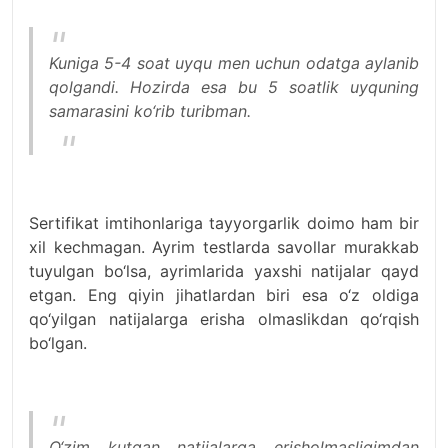
Kuniga 5-4 soat uyqu men uchun odatga aylanib
qolgandi. Hozirda esa bu 5 soatlik uyquning
samarasini ko‘rib turibman.
Sertifikat imtihonlariga tayyorgarlik doimo ham bir
xil kechmagan. Ayrim testlarda savollar murakkab
tuyulgan bo‘lsa, ayrimlarida yaxshi natijalar qayd
etgan. Eng qiyin jihatlardan biri esa o‘z oldiga
qo‘yilgan natijalarga erisha olmaslikdan qo‘rqish
bo‘lgan.
O‘zim kutgan natijalarga erisholmasligimdan