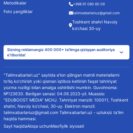
Metodikalar
+998 91 080 60 06
Foto yangiliklar
talimxabarlariuz@gmail.com
Toshkent shahri Navoiy
ko‘chasi 30-uy
Sizning reklamangiz 400 000+ ta'limga qiziqqan auditoriya
e'tiborida!
"Talimxabarlari.uz" saytida e'lon qilingan matnli materiallarni
to'liq ko'chirish yoki qisman iqtibos keltirish faqat tahririyat
yozma roziligi bilan amalga oshirilishi mumkin. Guvohnoma:
№123630. Berilgan sanasi: 04.09.2023-yil. Muassis:
"EDUBOOST MEDIA" MCHJ. Tahririyat manzili: 100011, Toshkent
shahri, Navoiy ko'chasi, 30-uy. Elektron manzil:
talimxabarlariuz@gmail.com Talimxabarlari.uz - uzluksiz ta'lim
haqida hammasi.
Sayt haqida
Aloqa uchun
Maxfiylik siyosati