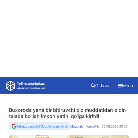
Skip
Qidiruv
Menu
to
content
Buxoroda yana bir bitiruvchi qiz muddatidan oldin
talaba bo‘lish imkoniyatini qo‘lga kiritdi
Talimxabarlari'ni Google'ga qo'shish
Maqolalar
,
Yangiliklar
|
05.06.2026 20:26