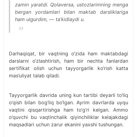
zamin yaratdi. Qolaversa, ustozlarimning menga
bergan yordamlari bilan maktab darsliklariga
ham ulgurdim, — ta’kidlaydi u.
Darhaqiqat, bir vaqtning o‘zida ham maktabdagi
darslarni o‘zlashtirish, ham bir nechta fanlardan
sertifikat olish uchun tayyorgarlik ko‘rish katta
mas’uliyat talab qiladi.
Tayyorgarlik davrida uning kun tartibi deyarli to‘liq
o‘qish bilan bog‘liq bo‘lgan. Ayrim davrlarda uyqu
vaqtini qisqartirishga ham to‘g‘ri kelgan. Ammo
o‘quvchi bu vaqtinchalik qiyinchiliklar kelajakdagi
maqsadlari uchun zarur ekanini yaxshi tushungan.