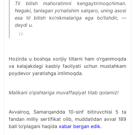
Til bilish mahoratimni kengaytirmoqchiman.
Negaki, tanlagan yo‘nalishim xalqaro, uning asosi
esa til bilish ko‘nikmalariga ega bo‘lishdir, —
deydi u.
Hozirda u boshqa xorijiy tillarni ham o‘rganmoqda
va kelajakdagi kasbiy faoliyati uchun mustahkam
poydevor yaratishga intilmoqda.
Malikani o‘qishlariga muvaffaqiyat tilab qolamiz!
Avvalroq, Samarqandda 10-sinf bitiruvchisi 5 ta
fandan milliy sertifikat olib, muddatidan avval 189
ball to‘plagani haqida
xabar bergan edik.