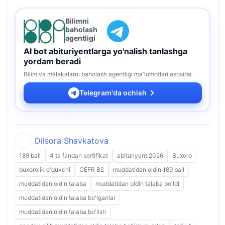
Bilimni
baholash
agentligi
AI bot abituriyentlarga yo'nalish tanlashga
yordam beradi
Bilim va malakalarni baholash agentligi ma'lumotlari asosida.
Telegram'da ochish
Dilsora Shavkatova
189 ball
4 ta fandan sertifikat
abituriyent 2026
Buxoro
buxorolik o'quvchi
CEFR B2
muddatidan oldin 189 ball
muddatidan oldin talaba
muddatidan oldin talaba bo'ldi
muddatidan oldin talaba bo'lganlar
muddatidan oldin talaba bo'lish