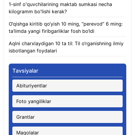
1-sinf oʻquvchilarining maktab sumkasi necha
kilogramm boʻlishi kerak?
06.08.2026
O‘qishga kiritib qo‘yish 10 ming, “perevod” 6 ming:
ta’limda yangi firibgarliklar fosh bo‘ldi
06.08.2026
Aqlni charxlaydigan 10 ta til: Til o‘rganishning ilmiy
isbotlangan foydalari
05.08.2026
Tavsiyalar
Abituriyentlar
Foto yangiliklar
Grantlar
Maqolalar