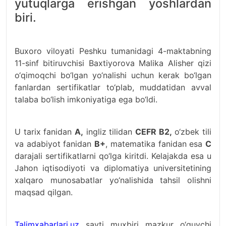
yutuqlarga erishgan yoshlardan
biri.
Buxoro viloyati Peshku tumanidagi 4-maktabning
11-sinf bitiruvchisi Baxtiyorova Malika Alisher qizi
o‘qimoqchi bo‘lgan yo‘nalishi uchun kerak bo‘lgan
fanlardan sertifikatlar to‘plab, muddatidan avval
talaba bo‘lish imkoniyatiga ega bo‘ldi.
U tarix fanidan
A,
ingliz tilidan
CEFR B2,
o‘zbek tili
va adabiyot fanidan
B+
, matematika fanidan esa
C
darajali sertifikatlarni qo‘lga kiritdi. Kelajakda esa u
Jahon iqtisodiyoti va diplomatiya universitetining
xalqaro munosabatlar yo‘nalishida tahsil olishni
maqsad qilgan.
Talimxabarlari.uz
sayti muxbiri mazkur o‘quvchi