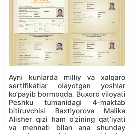
Ayni kunlarda milliy va xalqaro
sertifikatlar olayotgan yoshlar
ko‘payib bormoqda. Buxoro viloyati
Peshku tumanidagi 4-maktab
bitiruvchisi Baxtiyorova Malika
Alisher qizi ham o‘zining qat’iyati
va mehnati bilan ana shunday