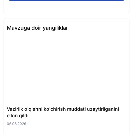
Mavzuga doir yangiliklar
Vazirlik oʻqishni koʻchirish muddati uzaytirilganini
Qi
eʼlon qildi
hay
06.08.2026
06.