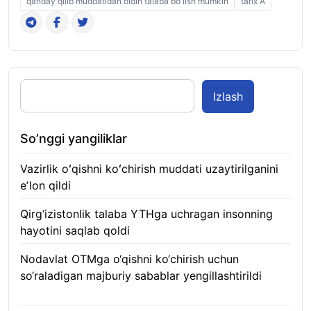
qanday qilib muddatidan oldin talaba bo'lish mumkin
tarix A
Izlash
So’nggi yangiliklar
Vazirlik oʻqishni koʻchirish muddati uzaytirilganini
eʼlon qildi
06.08.2026
Qirg‘izistonlik talaba YTHga uchragan insonning
hayotini saqlab qoldi
06.08.2026
Nodavlat OTMga o‘qishni ko‘chirish uchun
so‘raladigan majburiy sabablar yengillashtirildi
06.08.2026