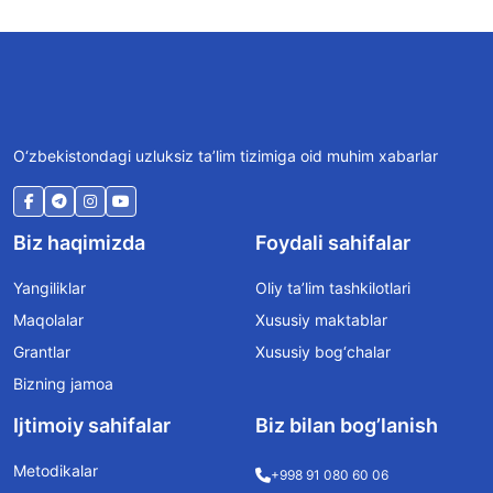
O‘zbekistondagi uzluksiz ta’lim tizimiga oid muhim xabarlar
Biz haqimizda
Foydali sahifalar
Yangiliklar
Oliy ta’lim tashkilotlari
Maqolalar
Xususiy maktablar
Grantlar
Xususiy bog‘chalar
Bizning jamoa
Ijtimoiy sahifalar
Biz bilan bog’lanish
Metodikalar
+998 91 080 60 06