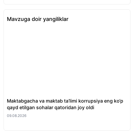
Mavzuga doir yangiliklar
Maktabgacha va maktab ta’limi korrupsiya eng ko‘p
Ku
qayd etilgan sohalar qatoridan joy oldi
09.
09.08.2026