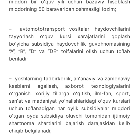
miqdori bir oʻquv yili uchun bazaviy hisoblash
miqdorining 50 baravaridan oshmasligi lozim;
– avtomototransport vositalari haydovchilarini
tayyorlash oʻquv kursi xarajatlarini qoplash
boʻyicha subsidiya haydovchilik guvohnomasining
“A”, “B”, “D” va “DE” toifalarini olish uchun toʻlab
beriladi;
– yoshlarning tadbirkorlik, anʼanaviy va zamonaviy
kasblarni egallash, axborot texnologiyalarini
oʻrganish, xorijiy tillarga oʻqitish, ilm-fan, sport,
sanʼat va madaniyat yoʻnalishlaridagi oʻquv kurslari
uchun toʻlanadigan har oylik subsidiyalar miqdori
oʻtgan oyda subsidiya oluvchi tomonidan ijtimoiy
shartnoma shartlarini bajarish darajasidan kelib
chiqib belgilanadi;