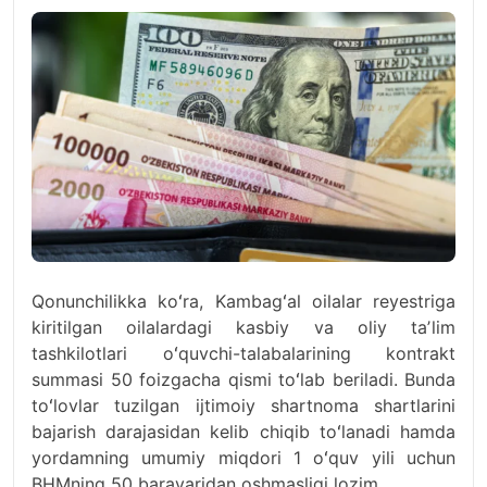
Qonunchilikka koʻra, Kambagʻal oilalar reyestriga
kiritilgan oilalardagi kasbiy va oliy taʼlim
tashkilotlari oʻquvchi-talabalarining kontrakt
summasi 50 foizgacha qismi toʻlab beriladi. Bunda
toʻlovlar tuzilgan ijtimoiy shartnoma shartlarini
bajarish darajasidan kelib chiqib toʻlanadi hamda
yordamning umumiy miqdori 1 oʻquv yili uchun
BHMning 50 baravaridan oshmasligi lozim.