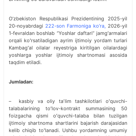
O’zbekiston Respublikasi Prezidentining 2025-yil
20-noyabrdagi
222-son Farmoniga ko’ra,
2026-yil
1-fevraldan boshlab “Yoshlar daftari” jamgʻarmalari
orqali koʻrsatiladigan ayrim ijtimoiy yordam turlari
Kambagʻal oilalar reyestriga kiritilgan oilalardagi
yoshlarga yoshlar ijtimoiy shartnomasi asosida
taqdim etiladi.
Jumladan:
– kasbiy va oliy taʼlim tashkilotlari oʻquvchi-
talabalarining toʻlov-kontrakt summasining 50
foizgacha qismi oʻquvchi-talaba bilan tuzilgan
ijtimoiy shartnoma shartlarini bajarish darajasidan
kelib chiqib toʻlanadi. Ushbu yordamning umumiy