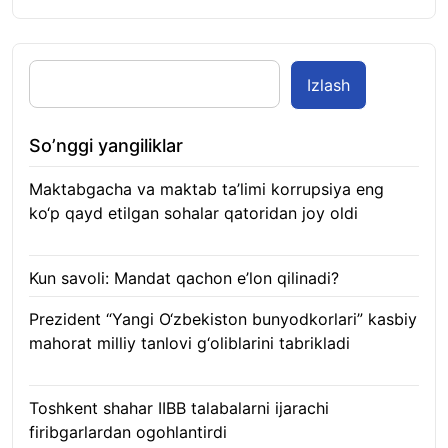
Izlash
So’nggi yangiliklar
Maktabgacha va maktab ta’limi korrupsiya eng
ko‘p qayd etilgan sohalar qatoridan joy oldi
09.08.2026
Kun savoli: Mandat qachon e’lon qilinadi?
09.08.2026
Prezident “Yangi O‘zbekiston bunyodkorlari” kasbiy
mahorat milliy tanlovi g‘oliblarini tabrikladi
08.08.2026
Toshkent shahar IIBB talabalarni ijarachi
firibgarlardan ogohlantirdi
08.08.2026