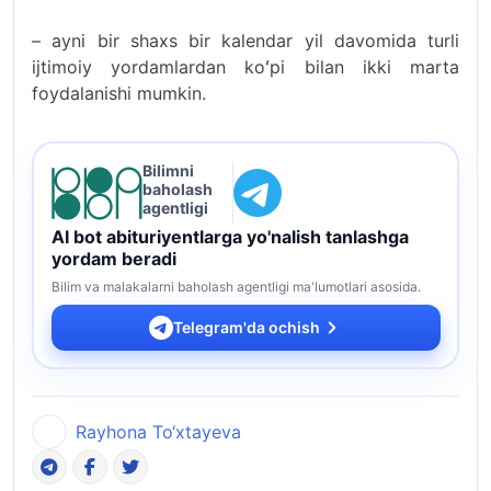
– ayni bir shaxs bir kalendar yil davomida turli
ijtimoiy yordamlardan koʻpi bilan ikki marta
foydalanishi mumkin.
Bilimni
baholash
agentligi
AI bot abituriyentlarga yo'nalish tanlashga
yordam beradi
Bilim va malakalarni baholash agentligi ma'lumotlari asosida.
Telegram'da ochish
Rayhona To‘xtayeva