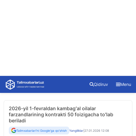
Skip
Qidiruv
Menu
to
content
2026-yil 1-fevraldan kambagʻal oilalar
farzandlarining kontrakti 50 foizigacha toʻlab
beriladi
Talimxabarlari'ni Google'ga qo'shish
Yangiliklar
|
27.01.2026 12:08