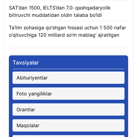
SAT’dan 1500, IELTS’dan 7.0: qashqadaryolik
bitiruvchi muddatidan oldin talaba bo‘ldi
08.08.2026
Ta’lim sohasiga qo‘shgan hissasi uchun 1 500 nafar
o‘qituvchiga 120 milliard so‘m mablag‘ ajratilgan
08.08.2026
Tavsiyalar
Abituriyentlar
Foto yangiliklar
Grantlar
Maqolalar