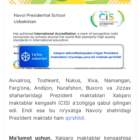
Avvalroq, Toshkent, Nukus, Xiva, Namangan,
Farg‘ona, Andijon, Nurafshon, Buxoro va Jizzax
shaharlaridagi Prezident maktablari Xalqaro
maktablar kengashi (CIS) a’zoligiga qabul qilingan
edi. Endi esa bu ro‘yxatga Navoiy shahridagi
Prezident maktabi ham
qo‘shildi.
Ma’lumot uchun,
Xalqaro maktablar kengashiga