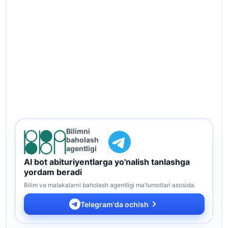
Bilimni
baholash
agentligi
AI bot abituriyentlarga yo'nalish tanlashga
yordam beradi
Bilim va malakalarni baholash agentligi ma'lumotlari asosida.
Telegram'da ochish