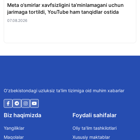
Meta o‘smirlar xavfsizligini ta’minlamagani uchun
O‘z
jarimaga tortildi, YouTube ham tanqidlar ostida
uch
chi
07.08.2026
07.
O‘zbekistondagi uzluksiz ta’lim tizimiga oid muhim xabarlar
Biz haqimizda
Foydali sahifalar
Yangiliklar
Oliy ta’lim tashkilotlari
Maqolalar
Xususiy maktablar