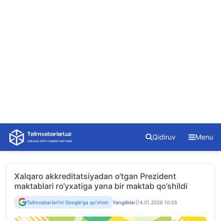
Skip
Qidiruv
Menu
to
content
Xalqaro akkreditatsiyadan o‘tgan Prezident
maktablari ro‘yxatiga yana bir maktab qo‘shildi
Talimxabarlari'ni Google'ga qo'shish
Yangiliklar
|
14.01.2026 10:55