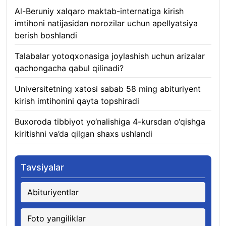
Al-Beruniy xalqaro maktab-internatiga kirish
imtihoni natijasidan norozilar uchun apellyatsiya
berish boshlandi
07.08.2026
Talabalar yotoqxonasiga joylashish uchun arizalar
qachongacha qabul qilinadi?
07.08.2026
Universitetning xatosi sabab 58 ming abituriyent
kirish imtihonini qayta topshiradi
07.08.2026
Buxoroda tibbiyot yo‘nalishiga 4-kursdan o‘qishga
kiritishni va’da qilgan shaxs ushlandi
07.08.2026
Tavsiyalar
Abituriyentlar
Foto yangiliklar