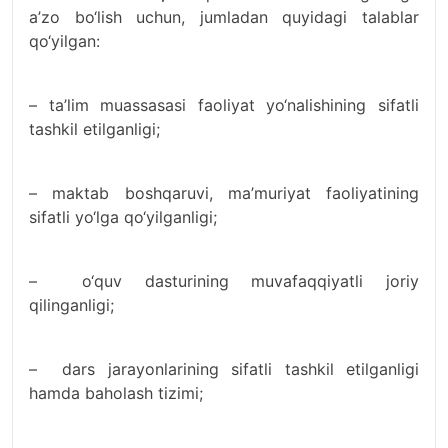
a’zo bo‘lish uchun, jumladan quyidagi talablar
qo‘yilgan:
– ta’lim muassasasi faoliyat yo‘nalishining sifatli
tashkil etilganligi;
– maktab boshqaruvi, ma’muriyat faoliyatining
sifatli yo‘lga qo‘yilganligi;
– o‘quv dasturining muvafaqqiyatli joriy
qilinganligi;
– dars jarayonlarining sifatli tashkil etilganligi
hamda baholash tizimi;