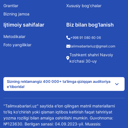
Grantlar
Xususiy bog‘chalar
Bizning jamoa
Ijtimoiy sahifalar
Biz bilan bog’lanish
Metodikalar
+998 91 080 60 06
Foto yangiliklar
talimxabarlariuz@gmail.com
Toshkent shahri Navoiy
ko‘chasi 30-uy
Sizning reklamangiz 400 000+ ta'limga qiziqqan auditoriya
e'tiborida!
"Talimxabarlari.uz" saytida e'lon qilingan matnli materiallarni
to'liq ko'chirish yoki qisman iqtibos keltirish faqat tahririyat
yozma roziligi bilan amalga oshirilishi mumkin. Guvohnoma:
№123630. Berilgan sanasi: 04.09.2023-yil. Muassis: