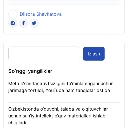
Dilsora Shavkatova
Izlash
So’nggi yangiliklar
Meta o‘smirlar xavfsizligini ta’minlamagani uchun
jarimaga tortildi, YouTube ham tanqidlar ostida
07.08.2026
O‘zbekistonda o‘quvchi, talaba va o‘qituvchilar
uchun sun’iy intellekt o‘quv materiallari ishlab
chiqiladi
07.08.2026