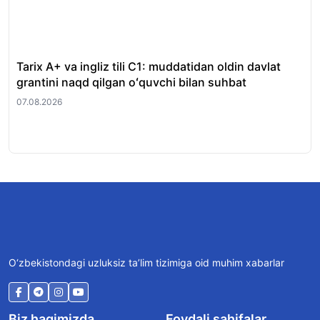
Tarix A+ va ingliz tili C1: muddatidan oldin davlat
Xor
grantini naqd qilgan oʻquvchi bilan suhbat
nat
07.08.2026
07.
O‘zbekistondagi uzluksiz ta’lim tizimiga oid muhim xabarlar
Biz haqimizda
Foydali sahifalar