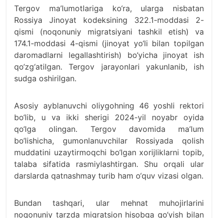
Tergov ma’lumotlariga ko‘ra, ularga nisbatan
Rossiya Jinoyat kodeksining 322.1-moddasi 2-
qismi (noqonuniy migratsiyani tashkil etish) va
174.1-moddasi 4-qismi (jinoyat yo‘li bilan topilgan
daromadlarni legallashtirish) bo‘yicha jinoyat ish
qo‘zg‘atilgan. Tergov jarayonlari yakunlanib, ish
sudga oshirilgan.
Asosiy ayblanuvchi oliygohning 46 yoshli rektori
bo‘lib, u va ikki sherigi 2024-yil noyabr oyida
qo‘lga olingan. Tergov davomida ma’lum
bo‘lishicha, gumonlanuvchilar Rossiyada qolish
muddatini uzaytirmoqchi bo‘lgan xorijliklarni topib,
talaba sifatida rasmiylashtirgan. Shu orqali ular
darslarda qatnashmay turib ham o‘quv vizasi olgan.
Bundan tashqari, ular mehnat muhojirlarini
noqonuniy tarzda migratsion hisobga qo‘yish bilan