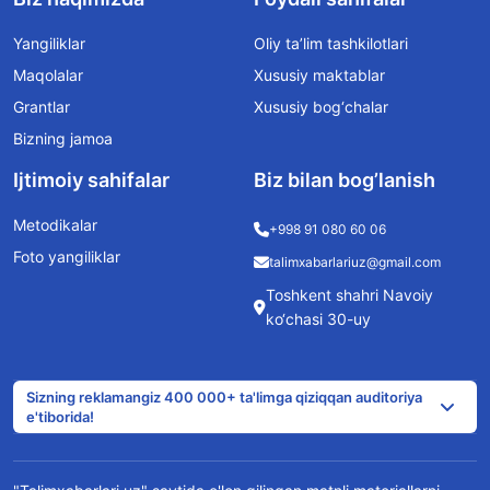
Yangiliklar
Oliy ta’lim tashkilotlari
Maqolalar
Xususiy maktablar
Grantlar
Xususiy bog‘chalar
Bizning jamoa
Ijtimoiy sahifalar
Biz bilan bog’lanish
Metodikalar
+998 91 080 60 06
Foto yangiliklar
talimxabarlariuz@gmail.com
Toshkent shahri Navoiy
ko‘chasi 30-uy
Sizning reklamangiz 400 000+ ta'limga qiziqqan auditoriya
e'tiborida!