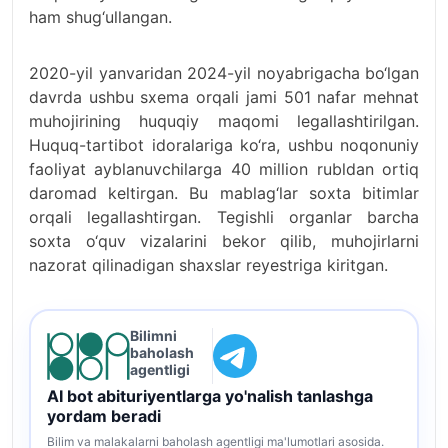
ham shug‘ullangan.
2020-yil yanvaridan 2024-yil noyabrigacha bo‘lgan
davrda ushbu sxema orqali jami 501 nafar mehnat
muhojirining huquqiy maqomi legallashtirilgan.
Huquq-tartibot idoralariga ko‘ra, ushbu noqonuniy
faoliyat ayblanuvchilarga 40 million rubldan ortiq
daromad keltirgan. Bu mablag‘lar soxta bitimlar
orqali legallashtirgan. Tegishli organlar barcha
soxta o‘quv vizalarini bekor qilib, muhojirlarni
nazorat qilinadigan shaxslar reyestriga kiritgan.
Bilimni
baholash
agentligi
AI bot abituriyentlarga yo'nalish tanlashga
yordam beradi
Bilim va malakalarni baholash agentligi ma'lumotlari asosida.