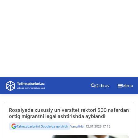
Skip
Qidiruv
Menu
to
content
Rossiyada xususiy universitet rektori 500 nafardan
ortiq migrantni legallashtirishda ayblandi
Talimxabarlari'ni Google'ga qo'shish
Yangiliklar
|
12.01.2026 17:15