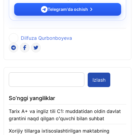
Telegram'da ochish
Dilfuza Qurbonboyeva
Izlash
So’nggi yangiliklar
Tarix A+ va ingliz tili C1: muddatidan oldin davlat
grantini naqd qilgan oʻquvchi bilan suhbat
07.08.2026
Xorijiy tillarga ixtisoslashtirilgan maktabning