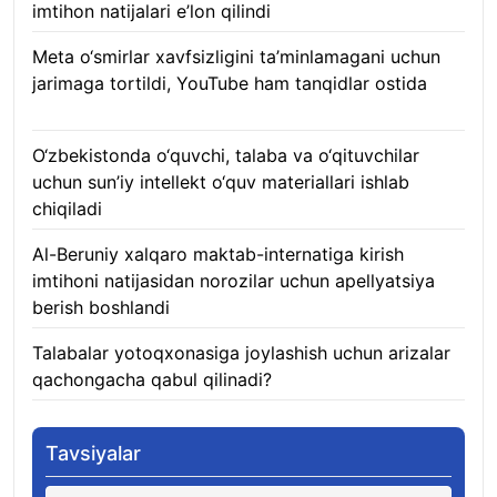
imtihon natijalari e’lon qilindi
07.08.2026
Meta o‘smirlar xavfsizligini ta’minlamagani uchun
jarimaga tortildi, YouTube ham tanqidlar ostida
07.08.2026
O‘zbekistonda o‘quvchi, talaba va o‘qituvchilar
uchun sun’iy intellekt o‘quv materiallari ishlab
chiqiladi
07.08.2026
Al-Beruniy xalqaro maktab-internatiga kirish
imtihoni natijasidan norozilar uchun apellyatsiya
berish boshlandi
07.08.2026
Talabalar yotoqxonasiga joylashish uchun arizalar
qachongacha qabul qilinadi?
07.08.2026
Tavsiyalar