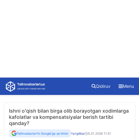
Skip
Qidiruv
Menu
to
content
Ishni oʻqish bilan birga olib borayotgan xodimlarga
kafolatlar va kompensatsiyalar berish tartibi
qanday?
Talimxabarlari'ni Google'ga qo'shish
Yangiliklar
|
05.01.2026 11:51