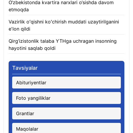
O‘zbekistonda kvartira narxlari o‘sishda davom
etmoqda
06.08.2026
Vazirlik oʻqishni koʻchirish muddati uzaytirilganini
eʼlon qildi
06.08.2026
Qirg‘izistonlik talaba YTHga uchragan insonning
hayotini saqlab qoldi
06.08.2026
Tavsiyalar
Abituriyentlar
Foto yangiliklar
Grantlar
Maqolalar