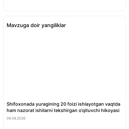
Mavzuga doir yangiliklar
Shifoxonada yuragining 20 foizi ishlayotgan vaqtda
O‘
ham nazorat ishilarni tekshirgan o‘qituvchi hikoyasi
et
06.08.2026
06.