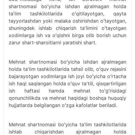
shartnomasi boʻyicha ishdan ajralmagan holda
taʼlim tashkilotlarida oʻqitilayotgan, qayta
tayyorlashdan yoki malaka oshirishdan oʻtayotgan,
shuningdek ishlab chiqarish taʼlimini oʻtayotgan
xodimlarga ish va oʻqishni birga olib borish uchun
zarur shart-sharoitlarni yaratishi shart.
Mehnat shartnomasi boʻyicha ishdan ajralmagan
holda taʼlim tashkilotlarida tahsil olib, oʻquv rejasini
bajarayotgan xodimlarga ish joyi boʻyicha oʻrtacha
ish haqi saqlangan holda oʻquv taʼtili, qisqartirilgan
ish haftasi hamda mehnat toʻgʻrisidagi
qonunchilikda va mehnat haqidagi boshqa huquqiy
hujjatlarda belgilangan oʻzga kafolatlar beriladi.
Mehnat shartnomasi boʻyicha taʼlim tashkilotlarida
ishlab chiqarishdan ajralmagan holda