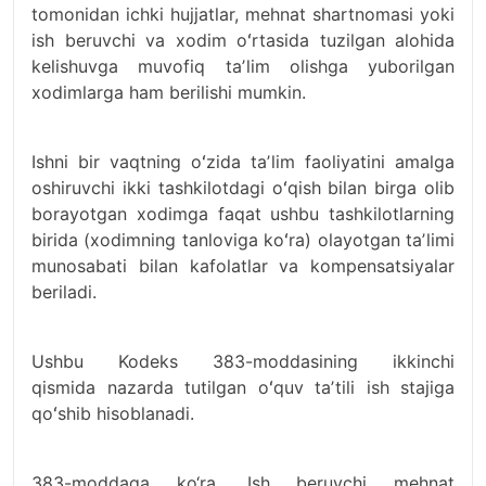
tomonidan ichki hujjatlar, mehnat shartnomasi yoki
ish beruvchi va xodim oʻrtasida tuzilgan alohida
kelishuvga muvofiq taʼlim olishga yuborilgan
xodimlarga ham berilishi mumkin.
Ishni bir vaqtning oʻzida taʼlim faoliyatini amalga
oshiruvchi ikki tashkilotdagi oʻqish bilan birga olib
borayotgan xodimga faqat ushbu tashkilotlarning
birida (xodimning tanloviga koʻra) olayotgan taʼlimi
munosabati bilan kafolatlar va kompensatsiyalar
beriladi.
Ushbu Kodeks 383-moddasining ikkinchi
qismida nazarda tutilgan oʻquv taʼtili ish stajiga
qoʻshib hisoblanadi.
383-moddaga ko‘ra, Ish beruvchi mehnat