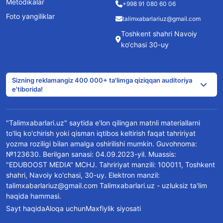
Metodikalar
+998 91 080 60 06
Foto yangiliklar
talimxabarlariuz@gmail.com
Toshkent shahri Navoiy
ko‘chasi 30-uy
Sizning reklamangiz 400 000+ ta'limga qiziqqan auditoriya
e'tiborida!
"Talimxabarlari.uz" saytida e'lon qilingan matnli materiallarni
to'liq ko'chirish yoki qisman iqtibos keltirish faqat tahririyat
yozma roziligi bilan amalga oshirilishi mumkin. Guvohnoma:
№123630. Berilgan sanasi: 04.09.2023-yil. Muassis:
"EDUBOOST MEDIA" MCHJ. Tahririyat manzili: 100011, Toshkent
shahri, Navoiy ko'chasi, 30-uy. Elektron manzil:
talimxabarlariuz@gmail.com Talimxabarlari.uz - uzluksiz ta'lim
haqida hammasi.
Sayt haqida
Aloqa uchun
Maxfiylik siyosati