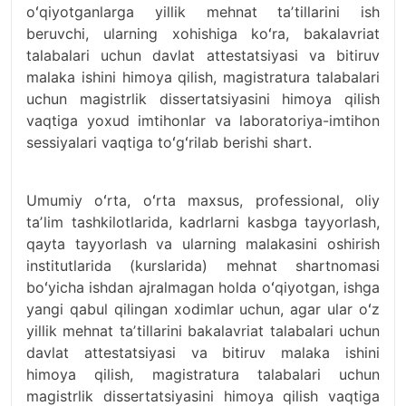
oʻqiyotganlarga yillik mehnat taʼtillarini ish
beruvchi, ularning xohishiga koʻra, bakalavriat
talabalari uchun davlat attestatsiyasi va bitiruv
malaka ishini himoya qilish, magistratura talabalari
uchun magistrlik dissertatsiyasini himoya qilish
vaqtiga yoxud imtihonlar va laboratoriya-imtihon
sessiyalari vaqtiga toʻgʻrilab berishi shart.
Umumiy oʻrta, oʻrta maxsus, professional, oliy
taʼlim tashkilotlarida, kadrlarni kasbga tayyorlash,
qayta tayyorlash va ularning malakasini oshirish
institutlarida (kurslarida) mehnat shartnomasi
boʻyicha ishdan ajralmagan holda oʻqiyotgan, ishga
yangi qabul qilingan xodimlar uchun, agar ular oʻz
yillik mehnat taʼtillarini bakalavriat talabalari uchun
davlat attestatsiyasi va bitiruv malaka ishini
himoya qilish, magistratura talabalari uchun
magistrlik dissertatsiyasini himoya qilish vaqtiga