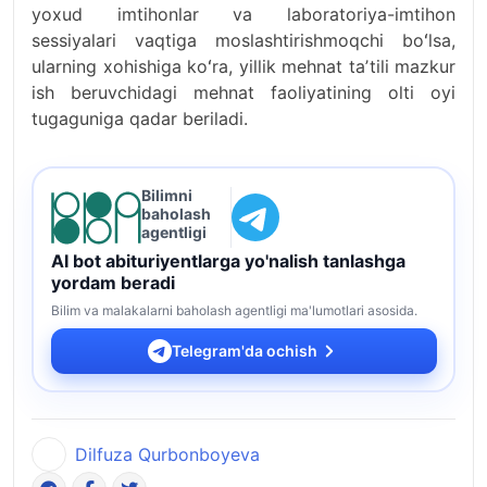
yoxud imtihonlar va laboratoriya-imtihon
sessiyalari vaqtiga moslashtirishmoqchi boʻlsa,
ularning xohishiga koʻra, yillik mehnat taʼtili mazkur
ish beruvchidagi mehnat faoliyatining olti oyi
tugaguniga qadar beriladi.
Bilimni
baholash
agentligi
AI bot abituriyentlarga yo'nalish tanlashga
yordam beradi
Bilim va malakalarni baholash agentligi ma'lumotlari asosida.
Telegram'da ochish
Dilfuza Qurbonboyeva