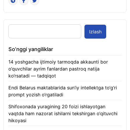
Izlash
So’nggi yangiliklar
14 yoshgacha ijtimoiy tarmoqda akkaunti bor
o‘quvchilar ayrim fanlardan pastroq natija
ko‘rsatadi — tadqiqot
06.08.2026
Endi Belarus maktablarida sun’iy intellektga to‘g‘ri
prompt yozish o‘rgatiladi
06.08.2026
Shifoxonada yuragining 20 foizi ishlayotgan
vaqtda ham nazorat ishilarni tekshirgan o‘qituvchi
hikoyasi
06.08.2026