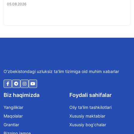
05.08.2026
05.
O‘zbekistondagi uzluksiz ta’lim tizimiga oid muhim xabarlar
Biz haqimizda
Foydali sahifalar
Yangiliklar
Oliy ta’lim tashkilotlari
Maqolalar
Xususiy maktablar
Grantlar
Xususiy bog‘chalar
Bizning jamoa