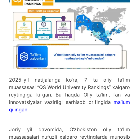
2025-yil natijalariga ko‘ra, 7 ta oliy ta’lim
muassasasi “QS World University Rankings” xalqaro
reytingiga kirgan. Bu haqda Oliy ta’lim, fan va
innovatsiyalar vazirligi sarhisob brifingida
ma’lum
qilingan
.
Joriy yil davomida, O‘zbekiston oliy ta’lim
muassasalari nufuzli xalqaro reytinglarda munosib