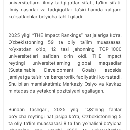
universitetlarni ilmiy tadqiqotlar sifati, ta’lim sifati,
ilmiy nashrlar va tadqiqotlar ta’siri hamda xalqaro
ko‘rsatkichlar bo‘yicha tahlil qiladi.
2025 yilgi ‘‘THE Impact Rankings’’ natijalariga ko‘ra,
O‘zbekistonning 59 ta oliy ta’lim muassasasi
ro‘yxatdan o‘tib, 12 tasi jahonning TOP–1000
universitetlari safidan o‘rin oldi. THE Impact
reytingi universitetlarning global maqsadlar
(Sustainable Development Goals) asosida
jamiyatga ta’siri va barqarorlik faoliyatini ko‘rsatadi.
Shu bilan mamlakatimiz Markaziy Osiyo va Kavkaz
mintaqasida yetakchi pozitsiyani egallagan.
Bundan tashqari, 2025 yilgi “QS”ning fanlar
bo‘yicha reytingi natijasiga ko‘ra, O‘zbekistonning 5
ta oliy ta’lim muassasasi 8 ta fan yo‘nalishi bo‘yicha