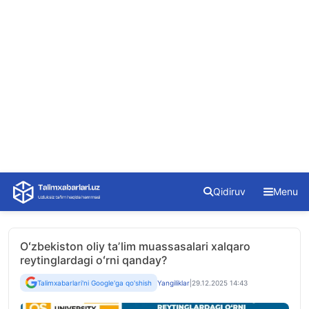
Skip
Qidiruv
Menu
to
content
Oʻzbekiston oliy taʼlim muassasalari xalqaro
reytinglardagi oʻrni qanday?
Talimxabarlari'ni Google'ga qo'shish
Yangiliklar
|
29.12.2025 14:43