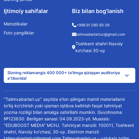
Ijtimoiy sahifalar
Biz bilan bog’lanish
Metodikalar
+998 91 080 60 06
Foto yangiliklar
talimxabarlariuz@gmail.com
Toshkent shahri Navoiy
ko‘chasi 30-uy
Sizning reklamangiz 400 000+ ta'limga qiziqqan auditoriya
e'tiborida!
"Talimxabarlari.uz" saytida e'lon qilingan matnli materiallarni
to'liq ko'chirish yoki qisman iqtibos keltirish faqat tahririyat
yozma roziligi bilan amalga oshirilishi mumkin. Guvohnoma:
№123630. Berilgan sanasi: 04.09.2023-yil. Muassis:
"EDUBOOST MEDIA" MCHJ. Tahririyat manzili: 100011, Toshkent
shahri, Navoiy ko'chasi, 30-uy. Elektron manzil:
talimxabarlariuz@gmail.com Talimxabarlari.uz - uzluksiz ta'lim