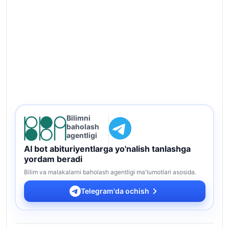
Bilimni
baholash
agentligi
AI bot abituriyentlarga yo'nalish tanlashga
yordam beradi
Bilim va malakalarni baholash agentligi ma'lumotlari asosida.
Telegram'da ochish