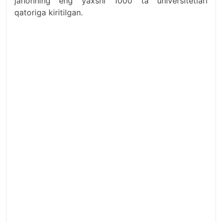
jahonning eng yaxshi 1000 ta universitetlari
qatoriga kiritilgan.