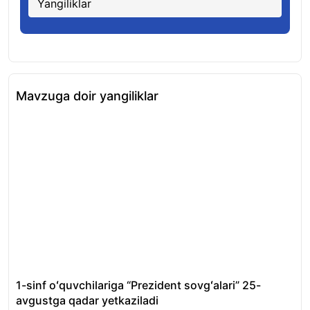
Yangiliklar
Mavzuga doir yangiliklar
1-sinf oʻquvchilariga “Prezident sovgʻalari” 25-
To
avgustga qadar yetkaziladi
bos