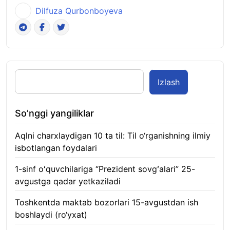
Dilfuza Qurbonboyeva
Izlash
So’nggi yangiliklar
Aqlni charxlaydigan 10 ta til: Til o‘rganishning ilmiy
isbotlangan foydalari
05.08.2026
1-sinf oʻquvchilariga “Prezident sovgʻalari” 25-
avgustga qadar yetkaziladi
05.08.2026
Toshkentda maktab bozorlari 15-avgustdan ish
boshlaydi (ro‘yxat)
05.08.2026