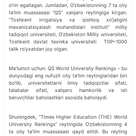
o‘rin egallagan. Jumladan, O‘zbekistonning 7 ta oliy
ta’lim muassasasi “QS” xalqaro reytingiga kirgan.
“Toshkent irrigatsiya va qishloq xo‘jaligini
mexanizatsiyalash muhandislari instituti” milliy
tadqiqot universiteti, O‘zbekiston Milliy universiteti,
Toshkent davlat texnika universiteti TOP–1000
talik ro‘yxatdan joy olgan.
Ma’lumot uchun: QS World University Rankings – bu
dunyodagi eng nufuzli oliy ta’lim reytinglaridan biri
bo‘lib, universitetlarni ilmiy tadqiqotlar sifati,
talabalar sifati, xalqaro hamkorlik va ish
beruvchilar baholashlari asosida baholaydi.
Shuningdek, ‘‘Times Higher Education (THE) World
University Rankings’’ reytingida O‘zbekistonning 4
ta oliy ta’lim muassasasi qayd etildi. Bu reyting