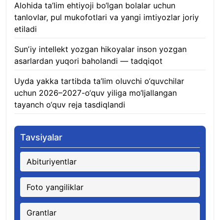
Alohida ta’lim ehtiyoji bo‘lgan bolalar uchun
tanlovlar, pul mukofotlari va yangi imtiyozlar joriy
etiladi
05.08.2026
Sunʼiy intellekt yozgan hikoyalar inson yozgan
asarlardan yuqori baholandi — tadqiqot
05.08.2026
Uyda yakka tartibda ta’lim oluvchi o‘quvchilar
uchun 2026–2027-o‘quv yiliga mo‘ljallangan
tayanch o‘quv reja tasdiqlandi
05.08.2026
Tavsiyalar
Abituriyentlar
Foto yangiliklar
Grantlar