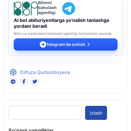
Bilimni
baholash
agentligi
AI bot abituriyentlarga yo'nalish tanlashga
yordam beradi
Bilim va malakalarni baholash agentligi ma'lumotlari asosida.
Telegram'da ochish
Dilfuza Qurbonboyeva
Izlash
So’nggi yangiliklar