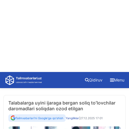
Skip
Qidiruv
Menu
to
content
Talabalarga uyini ijaraga bergan soliq toʻlovchilar
daromadlari soliqdan ozod etilgan
Talimxabarlari'ni Google'ga qo'shish
Yangiliklar
|
27.12.2025 17:01