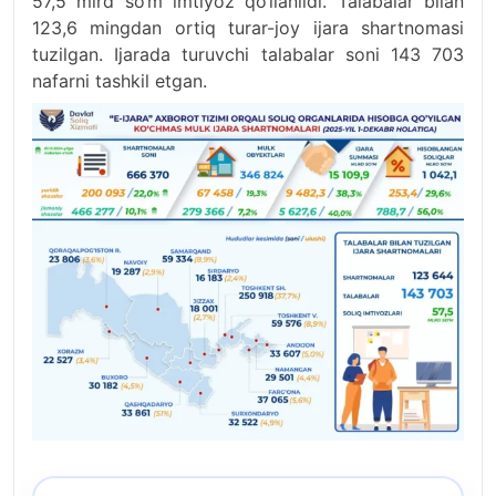
57,5 mlrd so‘m imtiyoz qo‘llanildi. Talabalar bilan
123,6 mingdan ortiq turar-joy ijara shartnomasi
tuzilgan. Ijarada turuvchi talabalar soni 143 703
nafarni tashkil etgan.