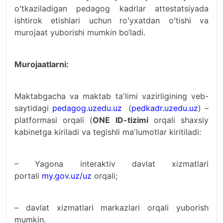
oʻtkaziladigan pedagog kadrlar attestatsiyada
ishtirok etishlari uchun
roʻyxatdan oʻtishi va
murojaat yuborishi mumkin bo‘ladi.
Murojaatlarni:
Maktabgacha va maktab taʼlimi vazirligining veb-
saytidagi
pedagog.uzedu.uz
(
pedkadr.uzedu.uz
) –
platformasi orqali (
ONE ID-tizimi
orqali shaxsiy
kabinetga kiriladi va tegishli maʼlumotlar kiritiladi:
– Yagona interaktiv davlat xizmatlari
portali
my.gov.uz/uz
orqali;
– davlat xizmatlari markazlari orqali yuborish
mumkin.