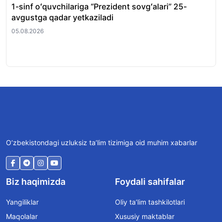
1-sinf oʻquvchilariga “Prezident sovgʻalari” 25-
To
avgustga qadar yetkaziladi
bos
05.08.2026
05.
O‘zbekistondagi uzluksiz ta’lim tizimiga oid muhim xabarlar
Biz haqimizda
Foydali sahifalar
Yangiliklar
Oliy ta’lim tashkilotlari
Maqolalar
Xususiy maktablar