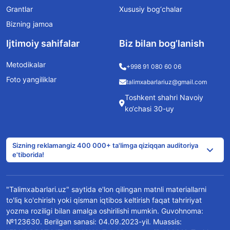
Grantlar
Xususiy bog‘chalar
Bizning jamoa
Ijtimoiy sahifalar
Biz bilan bog’lanish
Metodikalar
+998 91 080 60 06
Foto yangiliklar
talimxabarlariuz@gmail.com
Toshkent shahri Navoiy
ko‘chasi 30-uy
Sizning reklamangiz 400 000+ ta'limga qiziqqan auditoriya
e'tiborida!
"Talimxabarlari.uz" saytida e'lon qilingan matnli materiallarni
to'liq ko'chirish yoki qisman iqtibos keltirish faqat tahririyat
yozma roziligi bilan amalga oshirilishi mumkin. Guvohnoma:
№123630. Berilgan sanasi: 04.09.2023-yil. Muassis: