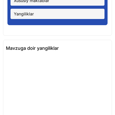
Xususiy maktablar
Yangiliklar
Mavzuga doir yangiliklar