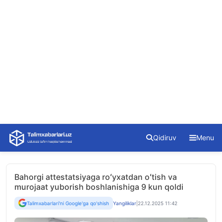
Skip
Qidiruv
Menu
to
content
Bahorgi attestatsiyaga roʻyxatdan oʻtish va
murojaat yuborish boshlanishiga 9 kun qoldi
Talimxabarlari'ni Google'ga qo'shish
Yangiliklar
|
22.12.2025 11:42