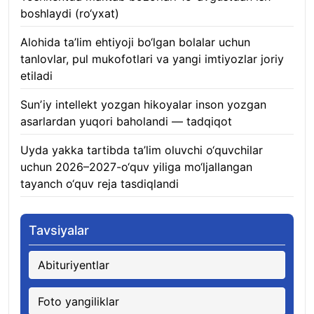
boshlaydi (ro‘yxat)
05.08.2026
Alohida ta’lim ehtiyoji bo‘lgan bolalar uchun
tanlovlar, pul mukofotlari va yangi imtiyozlar joriy
etiladi
05.08.2026
Sunʼiy intellekt yozgan hikoyalar inson yozgan
asarlardan yuqori baholandi — tadqiqot
05.08.2026
Uyda yakka tartibda ta’lim oluvchi o‘quvchilar
uchun 2026–2027-o‘quv yiliga mo‘ljallangan
tayanch o‘quv reja tasdiqlandi
05.08.2026
Tavsiyalar
Abituriyentlar
Foto yangiliklar