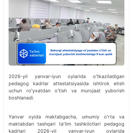
2026-yil yanvar-iyun oylarida oʻtkaziladigan
pedagog kadrlar attestatsiyasida ishtirok etish
uchun roʻyxatdan oʻtish va murojaat yuborish
boshlanadi.
Yanvar oyida maktabgacha, umumiy oʻrta va
maktabdan tashqari taʼlim tashkilotlari pedagog
kadrlari 2026-yil yanvar-iyun oylarida