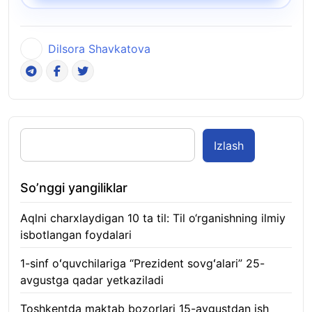
Dilsora Shavkatova
Izlash
So’nggi yangiliklar
Aqlni charxlaydigan 10 ta til: Til o‘rganishning ilmiy
isbotlangan foydalari
05.08.2026
1-sinf oʻquvchilariga “Prezident sovgʻalari” 25-
avgustga qadar yetkaziladi
05.08.2026
Toshkentda maktab bozorlari 15-avgustdan ish