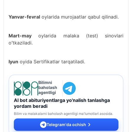
Yanvar-fevral
oylarida murojaatlar qabul qilinadi.
Mart-may
oylarida malaka (test) sinovlari
oʻtkaziladi.
Iyun
oyida Sertifikatlar tarqatiladi.
Bilimni
baholash
agentligi
AI bot abituriyentlarga yo'nalish tanlashga
yordam beradi
Bilim va malakalarni baholash agentligi ma'lumotlari asosida.
Telegram'da ochish