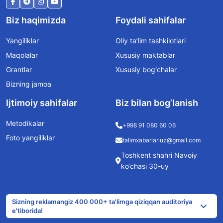
Biz haqimizda
Foydali sahifalar
Yangiliklar
Oliy ta’lim tashkilotlari
Maqolalar
Xususiy maktablar
Grantlar
Xususiy bog‘chalar
Bizning jamoa
Ijtimoiy sahifalar
Biz bilan bog’lanish
Metodikalar
+998 91 080 60 06
Foto yangiliklar
talimxabarlariuz@gmail.com
Toshkent shahri Navoiy
ko‘chasi 30-uy
Sizning reklamangiz 400 000+ ta'limga qiziqqan auditoriya
e'tiborida!