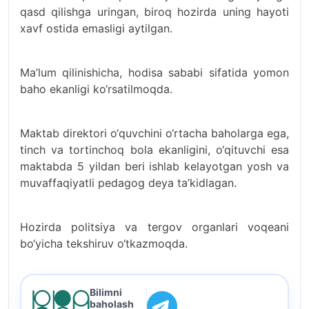
qasd qilishga uringan, biroq hozirda uning hayoti
xavf ostida emasligi aytilgan.
Ma’lum qilinishicha, hodisa sababi sifatida yomon
baho ekanligi ko‘rsatilmoqda.
Maktab direktori o‘quvchini o‘rtacha baholarga ega,
tinch va tortinchoq bola ekanligini, o‘qituvchi esa
maktabda 5 yildan beri ishlab kelayotgan yosh va
muvaffaqiyatli pedagog deya ta’kidlagan.
Hozirda politsiya va tergov organlari voqeani
bo‘yicha tekshiruv o‘tkazmoqda.
Bilimni
baholash