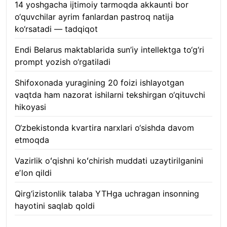
14 yoshgacha ijtimoiy tarmoqda akkaunti bor
o‘quvchilar ayrim fanlardan pastroq natija
ko‘rsatadi — tadqiqot
06.08.2026
Endi Belarus maktablarida sun’iy intellektga to‘g‘ri
prompt yozish o‘rgatiladi
06.08.2026
Shifoxonada yuragining 20 foizi ishlayotgan
vaqtda ham nazorat ishilarni tekshirgan o‘qituvchi
hikoyasi
06.08.2026
O‘zbekistonda kvartira narxlari o‘sishda davom
etmoqda
06.08.2026
Vazirlik oʻqishni koʻchirish muddati uzaytirilganini
eʼlon qildi
06.08.2026
Qirg‘izistonlik talaba YTHga uchragan insonning
hayotini saqlab qoldi
06.08.2026