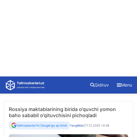
Skip
Qidiruv
Menu
to
content
Rossiya maktablarining birida o‘quvchi yomon
baho sababli o‘qituvchisini pichoqladi
Talimxabarlari'ni Google'ga qo'shish
Yangiliklar
|
17.12.2025 14:38