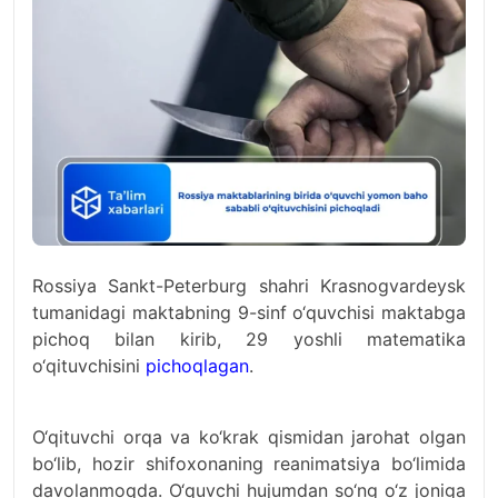
Rossiya Sankt-Peterburg shahri Krasnogvardeysk
tumanidagi maktabning 9-sinf o‘quvchisi maktabga
pichoq bilan kirib, 29 yoshli matematika
o‘qituvchisini
pichoqlagan
.
O‘qituvchi orqa va ko‘krak qismidan jarohat olgan
bo‘lib, hozir shifoxonaning reanimatsiya bo‘limida
davolanmoqda. O‘quvchi hujumdan so‘ng o‘z joniga