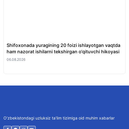
Shifoxonada yuragining 20 foizi ishlayotgan vaqtda
O‘
ham nazorat ishilarni tekshirgan o‘qituvchi hikoyasi
et
06.08.2026
06.
O‘zbekistondagi uzluksiz ta’lim tizimiga oid muhim xabarlar