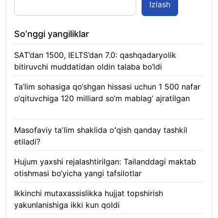
Izlash
So’nggi yangiliklar
SAT’dan 1500, IELTS’dan 7.0: qashqadaryolik
bitiruvchi muddatidan oldin talaba bo‘ldi
08.08.2026
Ta’lim sohasiga qo‘shgan hissasi uchun 1 500 nafar
o‘qituvchiga 120 milliard so‘m mablag‘ ajratilgan
08.08.2026
Masofaviy taʼlim shaklida oʻqish qanday tashkil
etiladi?
08.08.2026
Hujum yaxshi rejalashtirilgan: Tailanddagi maktab
otishmasi bo‘yicha yangi tafsilotlar
08.08.2026
Ikkinchi mutaxassislikka hujjat topshirish
yakunlanishiga ikki kun qoldi
08.08.2026