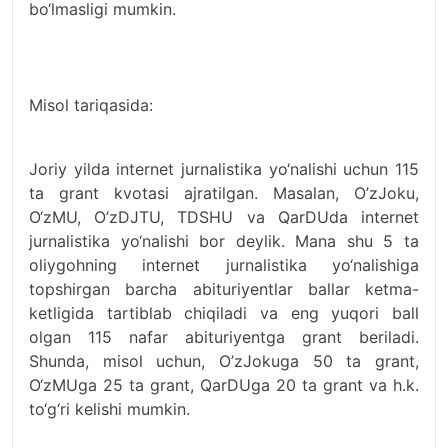
bo‘lmasligi mumkin.
Misol tariqasida:
Joriy yilda internet jurnalistika yo‘nalishi uchun 115
ta grant kvotasi ajratilgan. Masalan, O’zJoku,
O‘zMU, O’zDJTU, TDSHU va QarDUda internet
jurnalistika yo‘nalishi bor deylik. Mana shu 5 ta
oliygohning internet jurnalistika yo‘nalishiga
topshirgan barcha abituriyentlar ballar ketma-
ketligida tartiblab chiqiladi va eng yuqori ball
olgan 115 nafar abituriyentga grant beriladi.
Shunda, misol uchun, O’zJokuga 50 ta grant,
O‘zMUga 25 ta grant, QarDUga 20 ta grant va h.k.
to‘g‘ri kelishi mumkin.