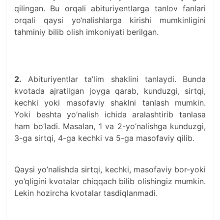
qilingan. Bu orqali abituriyentlarga tanlov fanlari
orqali qaysi yo‘nalishlarga kirishi mumkinligini
tahminiy bilib olish imkoniyati berilgan.
2.
Abituriyentlar ta’lim shaklini tanlaydi. Bunda
kvotada ajratilgan joyga qarab, kunduzgi, sirtqi,
kechki yoki masofaviy shaklni tanlash mumkin.
Yoki beshta yo’nalish ichida aralashtirib tanlasa
ham bo’ladi. Masalan, 1 va 2-yo’nalishga kunduzgi,
3-ga sirtqi, 4-ga kechki va 5-ga masofaviy qilib.
Qaysi yo’nalishda sirtqi, kechki, masofaviy bor-yoki
yo’qligini kvotalar chiqqach bilib olishingiz mumkin.
Lekin hozircha kvotalar tasdiqlanmadi.