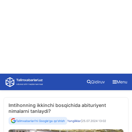
Skip
Qidiruv
Menu
to
content
Imtihonning ikkinchi bosqichida abituriyent
nimalarni tanlaydi?
Talimxabarlari'ni Google'ga qo'shish
Yangiliklar
|
25.07.2024 13:02