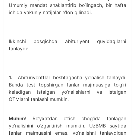
Umumiy mandat shaklantirib bo‘lingach, bir hafta
ichida yakuniy natijalar e’lon qilinadi.
Ikkinchi bosqichda abituriyent quyidagilarni
tanlaydi:
1.
Abituriyenttlar beshtagacha yo‘nalish tanlaydi.
Bunda test topshirgan fanlar majmuasiga to‘g‘ri
keladigan istalgan yo‘nalishlarni va istalgan
OTMlarni tanlashi mumkin.
Muhim!
Ro‘yxatdan o‘tish chog‘ida tanlagan
yo‘nalishini o‘zgartirish mumkin. UzBMB saytida
fanlar majmuasini emas, yo‘nalishni tanlaydigan