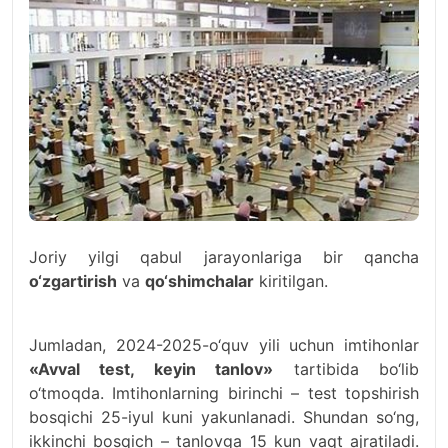
Joriy yilgi qabul jarayonlariga bir qancha
o‘zgartirish
va
qo‘shimchalar
kiritilgan.
Jumladan, 2024-2025-o‘quv yili uchun imtihonlar
«Avval test, keyin tanlov»
tartibida bo‘lib
o‘tmoqda. Imtihonlarning birinchi – test topshirish
bosqichi 25-iyul kuni yakunlanadi. Shundan so‘ng,
ikkinchi bosqich – tanlovga 15 kun vaqt ajratiladi.