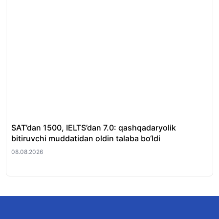
SAT’dan 1500, IELTS’dan 7.0: qashqadaryolik
Ta
bitiruvchi muddatidan oldin talaba bo‘ldi
o‘q
08.08.2026
08.