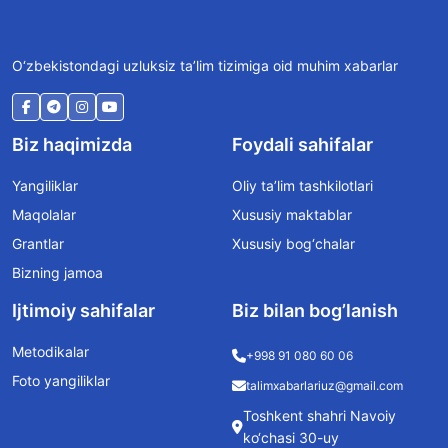
O‘zbekistondagi uzluksiz ta’lim tizimiga oid muhim xabarlar
Biz haqimizda
Foydali sahifalar
Yangiliklar
Oliy ta’lim tashkilotlari
Maqolalar
Xususiy maktablar
Grantlar
Xususiy bog‘chalar
Bizning jamoa
Ijtimoiy sahifalar
Biz bilan bog’lanish
Metodikalar
+998 91 080 60 06
Foto yangiliklar
talimxabarlariuz@gmail.com
Toshkent shahri Navoiy
ko‘chasi 30-uy