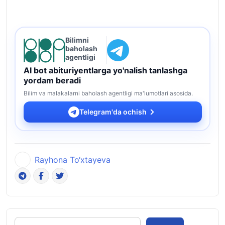
Bilimni
baholash
agentligi
AI bot abituriyentlarga yo'nalish tanlashga
yordam beradi
Bilim va malakalarni baholash agentligi ma'lumotlari asosida.
Telegram'da ochish
Rayhona To‘xtayeva