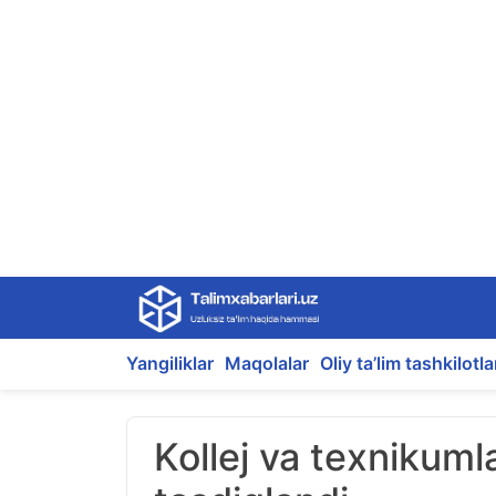
Skip
to
content
Yangiliklar
Maqolalar
Oliy ta’lim tashkilotla
Kollej va texnikuml