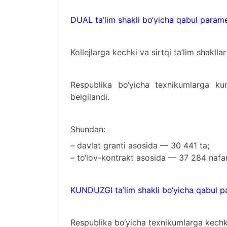
DUAL ta’lim shakli bo‘yicha qabul parame
Kollejlarga kechki va sirtqi ta’lim shakll
Respublika bo‘yicha texnikumlarga ku
belgilandi.
Shundan:
– davlat granti asosida — 30 441 ta;
– to‘lov-kontrakt asosida — 37 284 nafar
KUNDUZGI ta’lim shakli bo‘yicha qabul p
Respublika bo‘yicha texnikumlarga kechki 