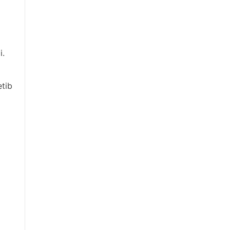
i.
tib