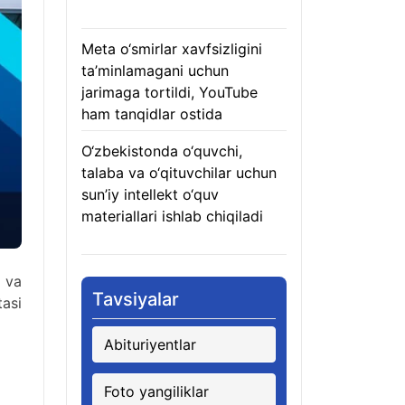
07.08.2026
Meta o‘smirlar xavfsizligini
ta’minlamagani uchun
jarimaga tortildi, YouTube
ham tanqidlar ostida
07.08.2026
O‘zbekistonda o‘quvchi,
talaba va o‘qituvchilar uchun
sun’iy intellekt o‘quv
materiallari ishlab chiqiladi
07.08.2026
 va
Tavsiyalar
tasi
Abituriyentlar
Foto yangiliklar