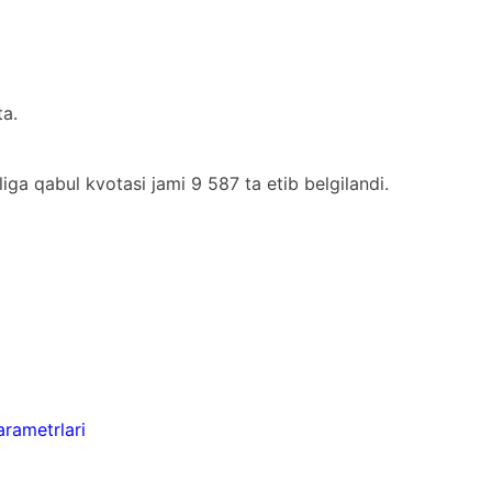
a.
iga qabul kvotasi jami 9 587 ta etib belgilandi.
arametrlari