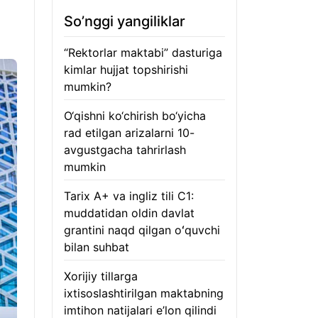
So’nggi yangiliklar
“Rektorlar maktabi” dasturiga
kimlar hujjat topshirishi
mumkin?
08.08.2026
O‘qishni ko‘chirish bo‘yicha
rad etilgan arizalarni 10-
avgustgacha tahrirlash
mumkin
08.08.2026
Tarix A+ va ingliz tili C1:
muddatidan oldin davlat
grantini naqd qilgan oʻquvchi
bilan suhbat
07.08.2026
Xorijiy tillarga
ixtisoslashtirilgan maktabning
imtihon natijalari e’lon qilindi