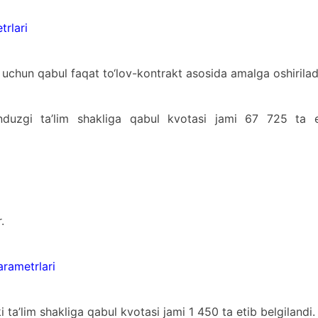
trlari
ar uchun qabul faqat to‘lov-kontrakt asosida amalga oshirilad
nduzgi ta’lim shakliga qabul kvotasi jami 67 725 ta e
.
arametrlari
ta’lim shakliga qabul kvotasi jami 1 450 ta etib belgilandi.