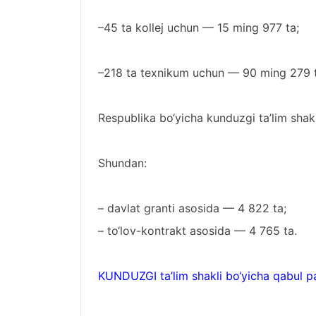
–45 ta kollej uchun — 15 ming 977 ta;
–218 ta texnikum uchun — 90 ming 279 t
Respublika bo‘yicha kunduzgi ta’lim shakl
Shundan:
– davlat granti asosida — 4 822 ta;
– to‘lov-kontrakt asosida — 4 765 ta.
KUNDUZGI ta’lim shakli bo‘yicha qabul p