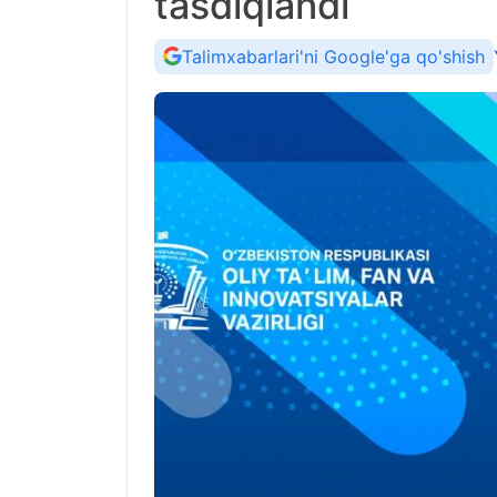
tasdiqlandi
Talimxabarlari'ni Google'ga qo'shish