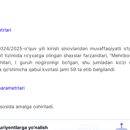
trlari
2024/2025-oʻquv yili kirish sinovlaridan muvaffaqiyatli o‘
t tizimida ro‘yxatga olingan shaxslar farzandlari, “Mehribo
hilari, I guruh nogironligi bo‘lgan, shu jumladan ko‘zi 
a qo‘shimcha qabul kvotasi jami 59 ta etib belgilandi.
parametrlari
asosida amalga oshiriladi.
turiyentlarga yo'nalish