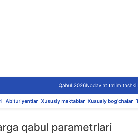
Qabul 2026
Nodavlat ta’lim tashkil
ri
Abituriyentlar
Xususiy maktablar
Xususiy bog‘chalar
arga qabul parametrlari