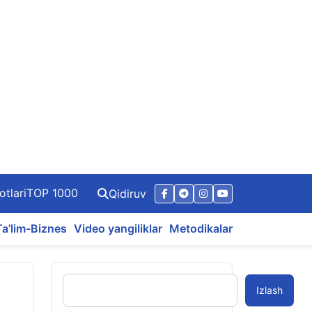
otlari
TOP 1000
Qidiruv
Ta’lim-Biznes
Video yangiliklar
Metodikalar
Izlash