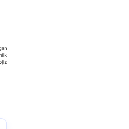
tgan
nlik
ojiz