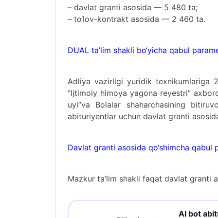
– davlat granti asosida — 5 480 ta;
– to‘lov-kontrakt asosida — 2 460 ta.
DUAL ta’lim shakli bo‘yicha qabul parame
Adliya vazirligi yuridik texnikumlariga 
“Ijtimoiy himoya yagona reyestri” axboro
uyi”va Bolalar shaharchasining bitiruvc
abituriyentlar uchun davlat granti asosid
Davlat granti asosida qo‘shimcha qabul 
Mazkur ta’lim shakli faqat davlat granti 
AI bot abi