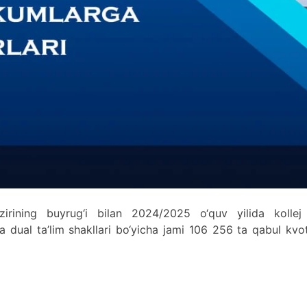
azirining buyrug‘i bilan 2024/2025 o‘quv yilida kollej
a dual ta’lim shakllari bo‘yicha jami 106 256 ta qabul kvo