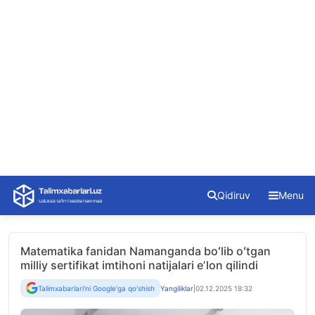
Skip
Qidiruv
Menu
to
content
Matematika fanidan Namanganda boʻlib oʻtgan
milliy sertifikat imtihoni natijalari eʼlon qilindi
Talimxabarlari'ni Google'ga qo'shish
Yangiliklar
|
02.12.2025 18:32