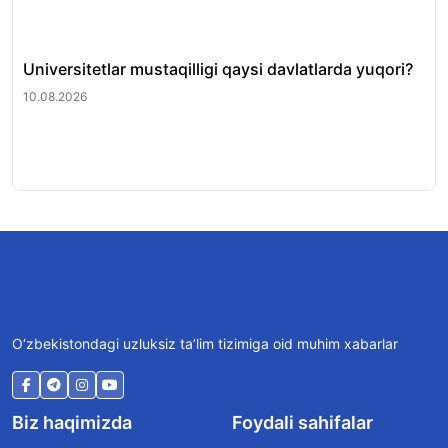
Universitetlar mustaqilligi qaysi davlatlarda yuqori?
202
te
10.08.2026
10.
O‘zbekistondagi uzluksiz ta’lim tizimiga oid muhim xabarlar
Biz haqimizda
Foydali sahifalar