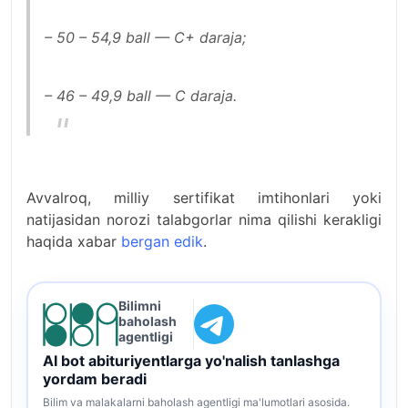
– 50 – 54,9 ball — C+ daraja;
– 46 – 49,9 ball — C daraja.
Avvalroq, milliy sertifikat imtihonlari yoki
natijasidan norozi talabgorlar nima qilishi kerakligi
haqida xabar
bergan edik
.
Bilimni
baholash
agentligi
AI bot abituriyentlarga yo'nalish tanlashga
yordam beradi
Bilim va malakalarni baholash agentligi ma'lumotlari asosida.