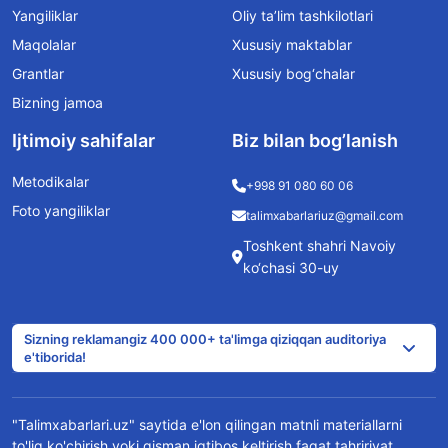
Yangiliklar
Oliy ta’lim tashkilotlari
Maqolalar
Xususiy maktablar
Grantlar
Xususiy bog‘chalar
Bizning jamoa
Ijtimoiy sahifalar
Biz bilan bog’lanish
Metodikalar
+998 91 080 60 06
Foto yangiliklar
talimxabarlariuz@gmail.com
Toshkent shahri Navoiy
ko‘chasi 30-uy
Sizning reklamangiz 400 000+ ta'limga qiziqqan auditoriya
e'tiborida!
"Talimxabarlari.uz" saytida e'lon qilingan matnli materiallarni
to'liq ko'chirish yoki qisman iqtibos keltirish faqat tahririyat