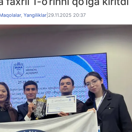
axrli 1-o‘rinni qo‘lga kiritdi
Maqolalar
,
Yangiliklar
|
29.11.2025 20:37