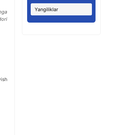
Yangiliklar
mga
ori
yish