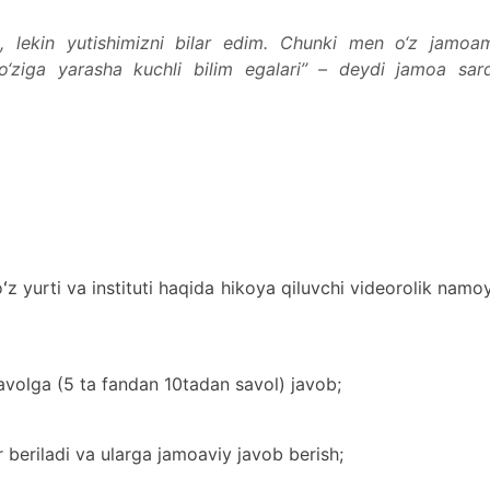
ldi, lekin yutishimizni bilar edim. Chunki men o‘z jamoa
o‘ziga yarasha kuchli bilim egalari’’ – deydi jamoa sard
oʻz yurti va instituti haqida hikoya qiluvchi videorolik namo
 savolga (5 ta fandan 10tadan savol) javob;
r beriladi va ularga jamoaviy javob berish;