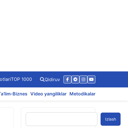
otlari
TOP 1000
Qidiruv
Ta’lim-Biznes
Video yangiliklar
Metodikalar
Izlash