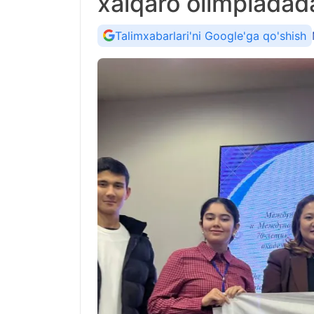
xalqaro olimpiadada f
Talimxabarlari'ni Google'ga qo'shish