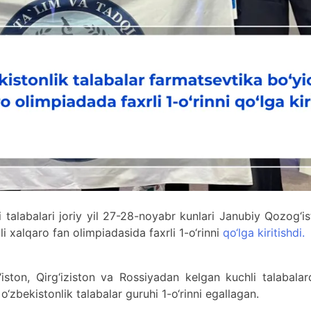
i talabalari joriy yil 27-28-noyabr kunlari Janubiy Qozog‘i
i xalqaro fan olimpiadasida faxrli 1-o‘rinni
qo‘lga kiritishdi.
ston, Qirg‘iziston va Rossiyadan kelgan kuchli talabalar
 o‘zbekistonlik talabalar guruhi 1-o‘rinni egallagan.