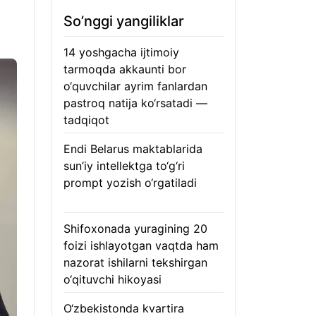
So’nggi yangiliklar
14 yoshgacha ijtimoiy
tarmoqda akkaunti bor
o‘quvchilar ayrim fanlardan
pastroq natija ko‘rsatadi —
tadqiqot
06.08.2026
Endi Belarus maktablarida
sun’iy intellektga to‘g‘ri
prompt yozish o‘rgatiladi
06.08.2026
Shifoxonada yuragining 20
foizi ishlayotgan vaqtda ham
nazorat ishilarni tekshirgan
o‘qituvchi hikoyasi
06.08.2026
O‘zbekistonda kvartira