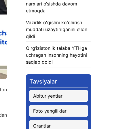
narxlari o‘sishda davom
etmoqda
06.08.2026
Vazirlik oʻqishni koʻchirish
muddati uzaytirilganini eʼlon
qildi
06.08.2026
Qirg‘izistonlik talaba YTHga
uchragan insonning hayotini
saqlab qoldi
06.08.2026
Tavsiyalar
ston
Abituriyentlar
Foto yangiliklar
dan
Grantlar