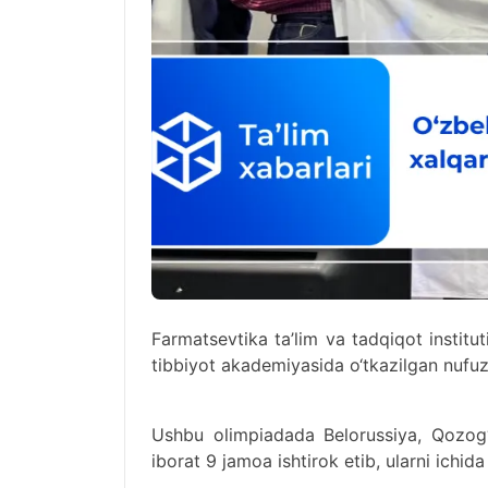
Farmatsevtika ta’lim va tadqiqot institut
tibbiyot akademiyasida o‘tkazilgan nufuzl
Ushbu olimpiadada Belorussiya, Qozog‘i
iborat 9 jamoa ishtirok etib, ularni ichida