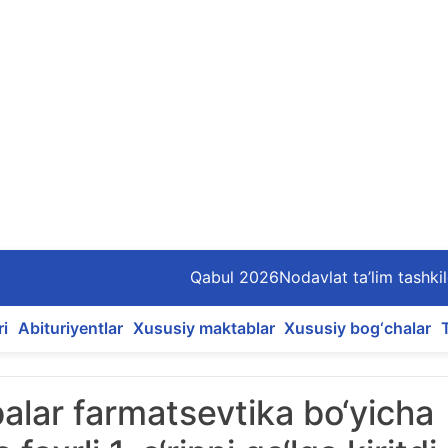
Qabul 2026
Nodavlat ta’lim tashkil
ri
Abituriyentlar
Xususiy maktablar
Xususiy bog‘chalar
balar farmatsevtika bo‘yicha