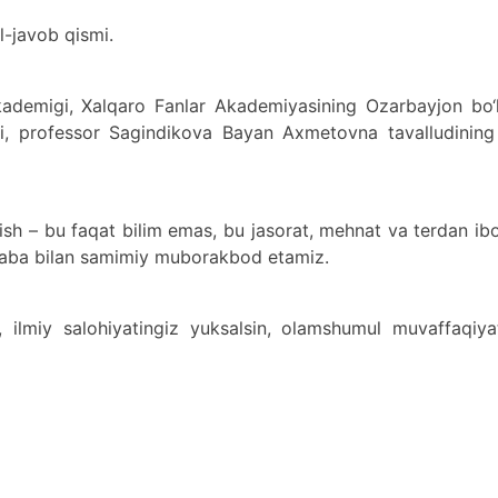
l-javob qismi.
ademigi, Xalqaro Fanlar Akademiyasining Ozarbayjon bo‘l
ori, professor Sagindikova Bayan Axmetovna tavalludining
sh – bu faqat bilim emas, bu jasorat, mehnat va terdan ib
alaba bilan samimiy muborakbod etamiz.
 ilmiy salohiyatingiz yuksalsin, olamshumul muvaffaqiyat