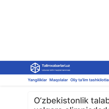
Skip
to
content
Yangiliklar
Maqolalar
Oliy ta’lim tashkilotla
O‘zbekistonlik tala