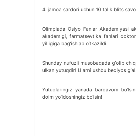
4. jamoa sardori uchun 10 talik blits savo
Olimpiada Osiyo Fanlar Akademiyasi ak
akademigi, farmatsevtika fanlari dokt
yilligiga bag‘ishlab o‘tkazildi.
Shunday nufuzli musobaqada g‘olib chiqi
ulkan yutuqdir! Ularni ushbu beqiyos g‘
Yutuqlaringiz yanada bardavom bo‘lsin,
doim yo‘ldoshingiz bo‘lsin!