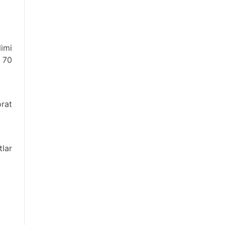
imi
 70
orat
lar