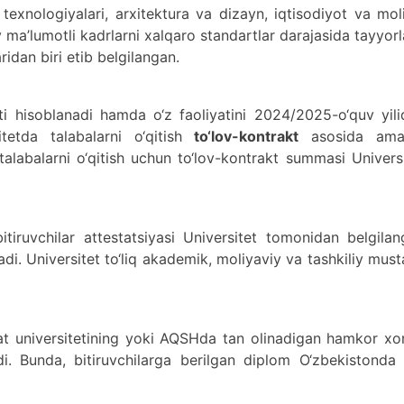
texnologiyalari, arxitektura va dizayn, iqtisodiyot va mol
 ma’lumotli kadrlarni xalqaro standartlar darajasida tayyor
ridan biri etib belgilangan.
loti hisoblanadi hamda o‘z faoliyatini 2024/2025-o‘quv yil
itetda talabalarni o‘qitish
to‘lov-kontrakt
asosida ama
talabalarni o‘qitish uchun to‘lov-kontrakt summasi Univers
bitiruvchilar attestatsiyasi Universitet tomonidan belgila
adi.
Universitet to‘liq akademik, moliyaviy va tashkiliy must
lat universitetining yoki AQSHda tan olinadigan hamkor xor
ladi. Bunda, bitiruvchilarga berilgan diplom O‘zbekistonda