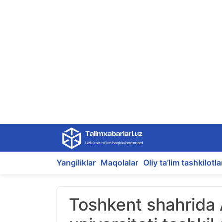
Skip
to
content
Yangiliklar
Maqolalar
Oliy ta’lim tashkilotla
Toshkent shahrida 