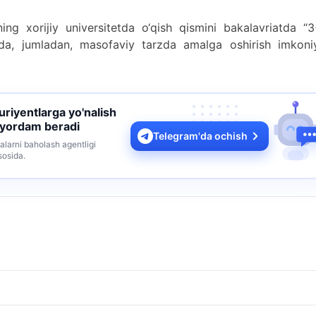
ning xorijiy universitetda o‘qish qismini bakalavriatda “3
da, jumladan, masofaviy tarzda amalga oshirish imkoniy
turiyentlarga yo'nalish
 yordam beradi
Telegram'da ochish
alarni baholash agentligi
sosida.