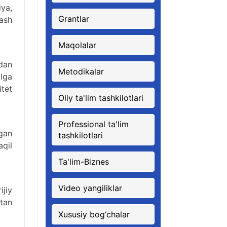
iya,
Grantlar
lash
Maqolalar
idan
Metodikalar
lga
itet
Oliy ta'lim tashkilotlari
Professional ta'lim
ngan
tashkilotlari
aqil
Ta'lim-Biznes
Video yangiliklar
ijiy
 tan
Xususiy bog‘chalar