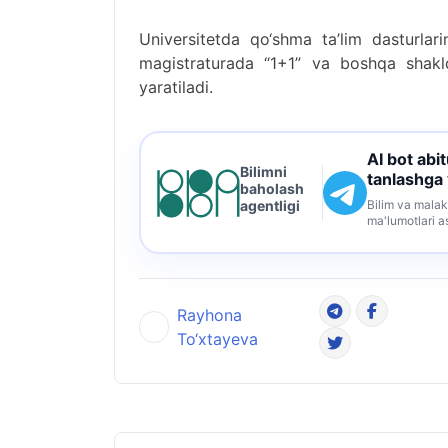
Universitetda qo‘shma ta’lim dasturlari
magistraturada “1+1” va boshqa shakl
yaratiladi.
AI bot abi
Bilimni
tanlashga
baholash
Bilim va malak
agentligi
ma'lumotlari a
Rayhona
To‘xtayeva