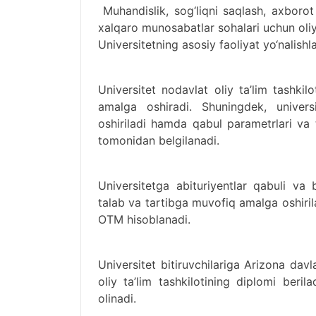
Muhandislik, sog‘liqni saqlash, axborot 
xalqaro munosabatlar sohalari uchun oliy
Universitetning asosiy faoliyat yo‘nalishla
Universitet nodavlat oliy ta’lim tashki
amalga oshiradi. Shuningdek, u
nivers
oshiriladi hamda qabul parametrlari va 
tomonidan belgilanadi.
Universitetga abituriyentlar qabuli va 
talab va tartibga muvofiq amalga oshiril
OTM hisoblanadi.
Universitet bitiruvchilariga Arizona dav
oliy ta’lim tashkilotining diplomi beri
olinadi.