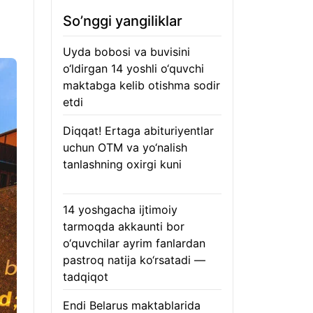
So’nggi yangiliklar
Uyda bobosi va buvisini
o‘ldirgan 14 yoshli o‘quvchi
maktabga kelib otishma sodir
etdi
07.08.2026
Diqqat! Ertaga abituriyentlar
uchun OTM va yo‘nalish
tanlashning oxirgi kuni
07.08.2026
14 yoshgacha ijtimoiy
tarmoqda akkaunti bor
o‘quvchilar ayrim fanlardan
pastroq natija ko‘rsatadi —
tadqiqot
06.08.2026
Endi Belarus maktablarida