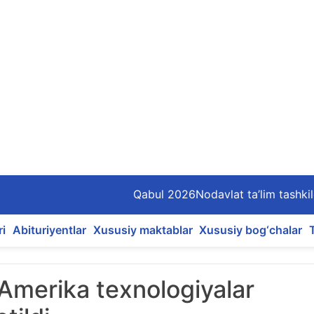
Qabul 2026
Nodavlat ta’lim tashkil
ri
Abituriyentlar
Xususiy maktablar
Xususiy bog‘chalar
Amerika texnologiyalar