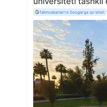
universiteti tashkil 
Talimxabarlari'ni Google'ga qo'shish