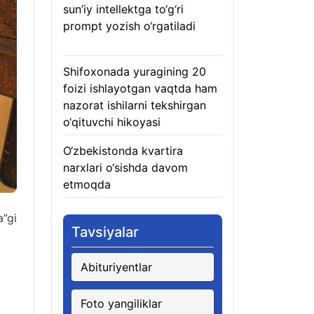
sun’iy intellektga to‘g‘ri
prompt yozish o‘rgatiladi
06.08.2026
Shifoxonada yuragining 20
foizi ishlayotgan vaqtda ham
nazorat ishilarni tekshirgan
o‘qituvchi hikoyasi
06.08.2026
O‘zbekistonda kvartira
narxlari o‘sishda davom
etmoqda
06.08.2026
a”gi
Tavsiyalar
Abituriyentlar
Foto yangiliklar