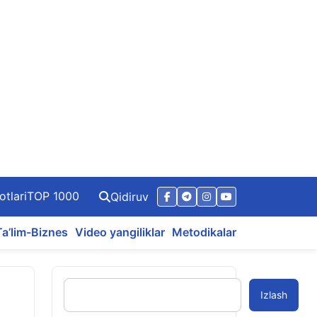
otlari
TOP 1000
Qidiruv
Ta’lim-Biznes
Video yangiliklar
Metodikalar
Izlash