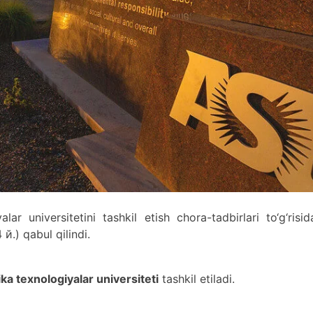
r universitetini tashkil etish chora-tadbirlari to‘g‘risid
й.) qabul qilindi.
a texnologiyalar universiteti
tashkil etiladi.