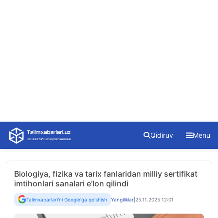
Skip
Qidiruv
Menu
to
content
Biologiya, fizika va tarix fanlaridan milliy sertifikat
imtihonlari sanalari e’lon qilindi
Talimxabarlari'ni Google'ga qo'shish
Yangiliklar
|
25.11.2025 12:01