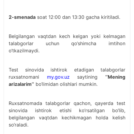
2-smenada
soat 12:00 dan 13:30 gacha kiritiladi.
Belgilangan vaqtdan kech kelgan yoki kelmagan
talabgorlar uchun qo‘shimcha imtihon
o‘tkazilmaydi.
Test sinovida ishtirok etadigan talabgorlar
ruxsatnomani
my.gov.uz
saytining
‘‘Mening
arizalarim’’
bo‘limidan olishlari mumkin.
Ruxsatnomada talabgorlar qachon, qayerda test
sinovida ishtirok etishi ko‘rsatilgan bo‘lib,
belgilangan vaqtdan kechikmagan holda kelish
so‘raladi.