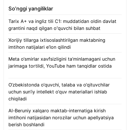
So’nggi yangiliklar
Tarix A+ va ingliz tili C1: muddatidan oldin davlat
grantini naqd qilgan oʻquvchi bilan suhbat
07.08.2026
Xorijiy tillarga ixtisoslashtirilgan maktabning
imtihon natijalari e’lon qilindi
07.08.2026
Meta o‘smirlar xavfsizligini ta’minlamagani uchun
jarimaga tortildi, YouTube ham tanqidlar ostida
07.08.2026
O‘zbekistonda o‘quvchi, talaba va o‘qituvchilar
uchun sun’iy intellekt o‘quv materiallari ishlab
chiqiladi
07.08.2026
Al-Beruniy xalqaro maktab-internatiga kirish
imtihoni natijasidan norozilar uchun apellyatsiya
berish boshlandi
07.08.2026