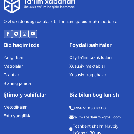
O‘zbekistondagi uzluksiz ta’lim tizimiga oid muhim xabarlar
Biz haqimizda
Foydali sahifalar
Yangiliklar
Oliy ta’lim tashkilotlari
Maqolalar
Xususiy maktablar
Grantlar
Xususiy bog‘chalar
Bizning jamoa
Ijtimoiy sahifalar
Biz bilan bog’lanish
Metodikalar
+998 91 080 60 06
Foto yangiliklar
talimxabarlariuz@gmail.com
Toshkent shahri Navoiy
ko‘chasi 30-uy