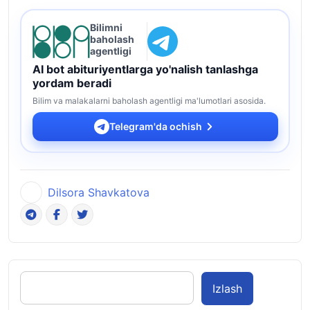
Bilimni
baholash
agentligi
AI bot abituriyentlarga yo'nalish tanlashga
yordam beradi
Bilim va malakalarni baholash agentligi ma'lumotlari asosida.
Telegram'da ochish
Dilsora Shavkatova
Izlash