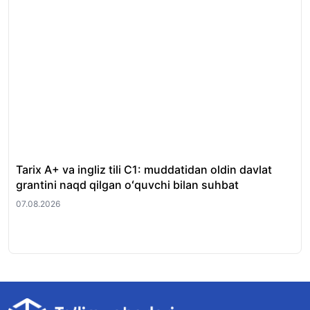
Tarix A+ va ingliz tili C1: muddatidan oldin davlat
Xor
grantini naqd qilgan oʻquvchi bilan suhbat
nat
07.08.2026
07.